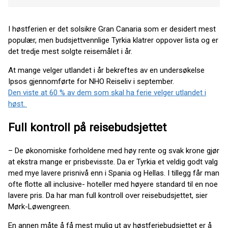
I høstferien er det solsikre Gran Canaria som er desidert mest
populær, men budsjettvennlige Tyrkia klatrer oppover lista og er
det tredje mest solgte reisemålet i år.
At mange velger utlandet i år bekreftes av en undersøkelse
Ipsos gjennomførte for NHO Reiseliv i september.
Den viste at 60 % av dem som skal ha ferie velger utlandet i
høst.
Full kontroll på reisebudsjettet
– De økonomiske forholdene med høy rente og svak krone gjør
at ekstra mange er prisbevisste. Da er Tyrkia et veldig godt valg
med mye lavere prisnivå enn i Spania og Hellas. I tillegg får man
ofte flotte all inclusive- hoteller med høyere standard til en noe
lavere pris. Da har man full kontroll over reisebudsjettet, sier
Mørk-Løwengreen.
En annen måte å få mest mulig ut av høstferiebudsjettet er å