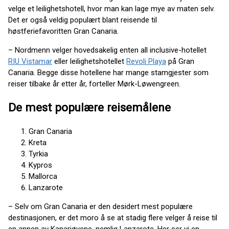
velge et leilighetshotell, hvor man kan lage mye av maten selv.
Det er også veldig populært blant reisende til
høstferiefavoritten Gran Canaria.
– Nordmenn velger hovedsakelig enten all inclusive-hotellet
RIU Vistamar
eller leilighetshotellet
Revoli Playa
på Gran
Canaria. Begge disse hotellene har mange stamgjester som
reiser tilbake år etter år, forteller Mørk-Løwengreen.
De mest populære reisemålene
Gran Canaria
Kreta
Tyrkia
Kypros
Mallorca
Lanzarote
– Selv om Gran Canaria er den desidert mest populære
destinasjonen, er det moro å se at stadig flere velger å reise til
en annen av Kanariøyene, nemlig Lanzarote. Her ser vi en