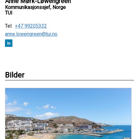
Anne Mørk-Løwengreen
Kommunikasjonssjef, Norge
TUI
Tel:
+47 99205332
anne.lowengreen@tui.no
Bilder