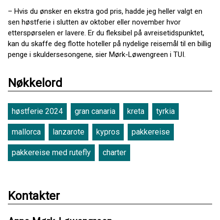
– Hvis du ønsker en ekstra god pris, hadde jeg heller valgt en
sen høstferie i slutten av oktober eller november hvor
etterspørselen er lavere. Er du fleksibel på avreisetidspunktet,
kan du skaffe deg flotte hoteller på nydelige reisemål til en billig
penge i skuldersesongene, sier Mørk-Løwengreen i TUI.
Nøkkelord
høstferie 2024
gran canaria
kreta
tyrkia
mallorca
lanzarote
kypros
pakkereise
pakkereise med rutefly
charter
Kontakter