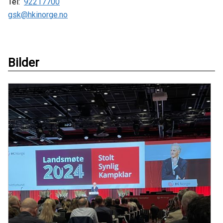
Tel:
92217700
gsk@hkinorge.no
Bilder