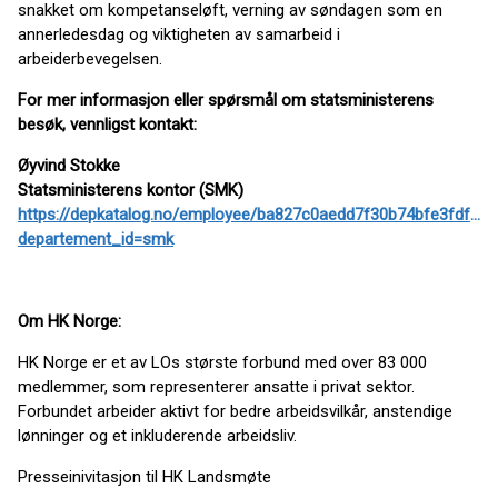
snakket om kompetanseløft, verning av søndagen som en
annerledesdag og viktigheten av samarbeid i
arbeiderbevegelsen.
For mer informasjon eller spørsmål om statsministerens
besøk, vennligst kontakt:
Øyvind Stokke
Statsministerens kontor (SMK)
https://depkatalog.no/employee/ba827c0aedd7f30b74bfe3fdff3
departement_id=smk
Om HK Norge:
HK Norge er et av LOs største forbund med over 83 000
medlemmer, som representerer ansatte i privat sektor.
Forbundet arbeider aktivt for bedre arbeidsvilkår, anstendige
lønninger og et inkluderende arbeidsliv.
Presseinivitasjon til HK Landsmøte