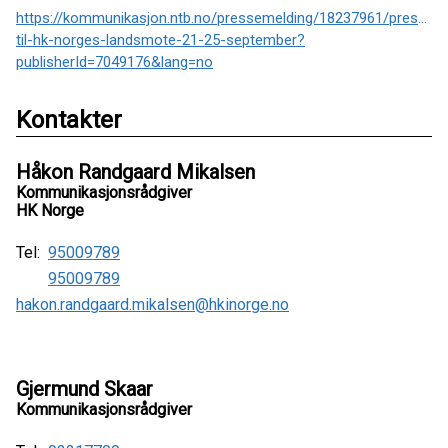
https://kommunikasjon.ntb.no/pressemelding/18237961/presseinv
til-hk-norges-landsmote-21-25-september?
publisherId=7049176&lang=no
Kontakter
Håkon Randgaard Mikalsen
Kommunikasjonsrådgiver
HK Norge
Tel:
95009789
95009789
hakon.randgaard.mikalsen@hkinorge.no
Gjermund Skaar
Kommunikasjonsrådgiver