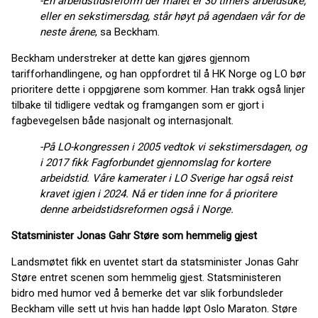
-En arbeidstidsreform der målet er 30 timers arbeidsuke,
eller en sekstimersdag, står høyt på agendaen vår for de
neste årene
, sa Beckham.
Beckham understreker at dette kan gjøres gjennom
tarifforhandlingene, og han oppfordret til å HK Norge og LO bør
prioritere dette i oppgjørene som kommer. Han trakk også linjer
tilbake til tidligere vedtak og framgangen som er gjort i
fagbevegelsen både nasjonalt og internasjonalt.
-På LO-kongressen i 2005 vedtok vi sekstimersdagen, og
i 2017 fikk Fagforbundet gjennomslag for kortere
arbeidstid. Våre kamerater i LO Sverige har også reist
kravet igjen i 2024. Nå er tiden inne for å prioritere
denne arbeidstidsreformen også i Norge.
Statsminister Jonas Gahr Støre som hemmelig gjest
Landsmøtet fikk en uventet start da statsminister Jonas Gahr
Støre entret scenen som hemmelig gjest. Statsministeren
bidro med humor ved å bemerke det var slik forbundsleder
Beckham ville sett ut hvis han hadde løpt Oslo Maraton. Støre