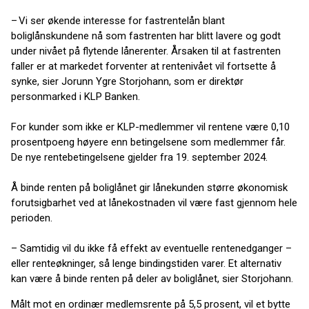
– Vi ser økende interesse for fastrentelån blant
boliglånskundene nå som fastrenten har blitt lavere og godt
under nivået på flytende lånerenter. Årsaken til at fastrenten
faller er at markedet forventer at rentenivået vil fortsette å
synke, sier Jorunn Ygre Storjohann, som er direktør
personmarked i KLP Banken.
For kunder som ikke er KLP-medlemmer vil rentene være 0,10
prosentpoeng høyere enn betingelsene som medlemmer får.
De nye rentebetingelsene gjelder fra 19. september 2024.
Å binde renten på boliglånet gir lånekunden større økonomisk
forutsigbarhet ved at lånekostnaden vil være fast gjennom hele
perioden.
– Samtidig vil du ikke få effekt av eventuelle rentenedganger –
eller renteøkninger, så lenge bindingstiden varer. Et alternativ
kan være å binde renten på deler av boliglånet, sier Storjohann.
Målt mot en ordinær medlemsrente på 5,5 prosent, vil et bytte