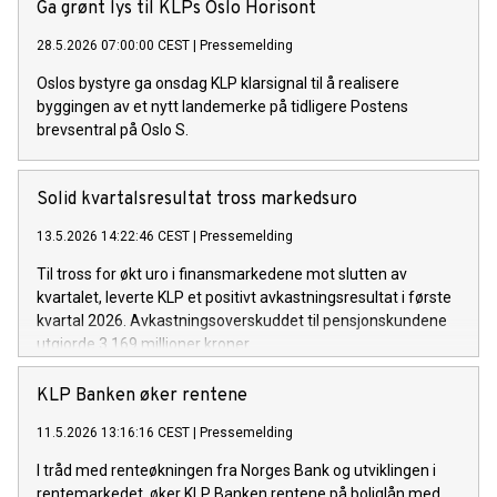
Ga grønt lys til KLPs Oslo Horisont
28.5.2026 07:00:00 CEST
|
Pressemelding
Oslos bystyre ga onsdag KLP klarsignal til å realisere
byggingen av et nytt landemerke på tidligere Postens
brevsentral på Oslo S.
Solid kvartalsresultat tross markedsuro
13.5.2026 14:22:46 CEST
|
Pressemelding
Til tross for økt uro i finansmarkedene mot slutten av
kvartalet, leverte KLP et positivt avkastningsresultat i første
kvartal 2026. Avkastningsoverskuddet til pensjonskundene
utgjorde 3.169 millioner kroner.
KLP Banken øker rentene
11.5.2026 13:16:16 CEST
|
Pressemelding
I tråd med renteøkningen fra Norges Bank og utviklingen i
rentemarkedet, øker KLP Banken rentene på boliglån med