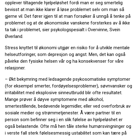
opplever tiltagende hjelpeløshet fordi man er seg smertelig
bevisst at man ikke klarer å løse problemet selv om man så
gjerne vil. Det fører igjen til at man forsøker å unngå å tenke på
problemet og at de økonomiske vanskene forsterkes av å ikke
ta tak i problemet, sier psykologspesialt i Overvinne, Svein
Øverland.
Stress knyttet til økonomi utgjør en risiko for å utvikle mentale
helseutforinger, som depresjon og angst. Men, det kan også
påvirke den fysiske helsen vår og ha konsekvenser for våre
relasjoner.
– Økt bekymring med ledsagende psykosomatiske symptomer
(for eksempel smerter, fordøyelsesproblemer), søvnvansker og
irritabilitet med eksplosive sinneutbrudd blir ofte resultatet.
Mange prøver å døyve symptomene med alkohol,
smertestillende, bedøvende legemidler, eller ved overforbruk av
sosiale medier og strømmetjenester. Å være partner til en
person som befinner seg i en slik følelse av hjelpeløshet er
også belastende. Ofte må hen tåle sterke humørsvingninger og
i verste fall sterk følelsesmessig ustabilitet som kan tære på