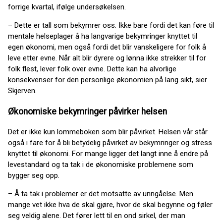
forrige kvartal, ifølge undersøkelsen.
– Dette er tall som bekymrer oss. Ikke bare fordi det kan føre til
mentale helseplager å ha langvarige bekymringer knyttet til
egen økonomi, men også fordi det blir vanskeligere for folk å
leve etter evne. Når alt blir dyrere og lønna ikke strekker til for
folk flest, lever folk over evne. Dette kan ha alvorlige
konsekvenser for den personlige økonomien på lang sikt, sier
Skjerven.
Økonomiske bekymringer påvirker helsen
Det er ikke kun lommeboken som blir påvirket. Helsen vår står
også i fare for å bli betydelig påvirket av bekymringer og stress
knyttet til økonomi. For mange ligger det langt inne å endre på
levestandard og ta tak i de økonomiske problemene som
bygger seg opp.
– Å ta tak i problemer er det motsatte av unngåelse. Men
mange vet ikke hva de skal gjøre, hvor de skal begynne og føler
seg veldig alene. Det fører lett til en ond sirkel, der man