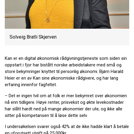
Solveig Bratli Skjerven
Kan er en digital økonomisk rådgivningstjeneste som siden sin
oppstart i fjor har bistått norske arbeidstakere med små og
store bekymringer knyttet til personlig økonomi. Bjørn Harald
Heier er en av Kan sine økonomiske rådgivere, og har lang
erfaring innenfor fagfeltet.
– Det er ingen tvil om at folk er mer bekymret over økonomien
nå enn tidligere. Høye renter, prisvekst og økte levekostnader
har slått hardt ned på mange økonomier der ute, og ikke alle
sitter på kompetansen til å løse dette selv.
I undersøkelsen svarer også 42% at de ikke hadde klart å betale
en uforutsett utgift på 25 000kr.