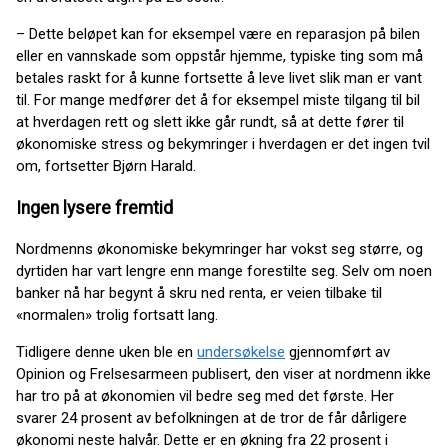
– Dette beløpet kan for eksempel være en reparasjon på bilen
eller en vannskade som oppstår hjemme, typiske ting som må
betales raskt for å kunne fortsette å leve livet slik man er vant
til. For mange medfører det å for eksempel miste tilgang til bil
at hverdagen rett og slett ikke går rundt, så at dette fører til
økonomiske stress og bekymringer i hverdagen er det ingen tvil
om, fortsetter Bjørn Harald.
Ingen lysere fremtid
Nordmenns økonomiske bekymringer har vokst seg større, og
dyrtiden har vart lengre enn mange forestilte seg. Selv om noen
banker nå har begynt å skru ned renta, er veien tilbake til
«normalen» trolig fortsatt lang.
Tidligere denne uken ble en
undersøkelse
gjennomført av
Opinion og Frelsesarmeen publisert, den viser at nordmenn ikke
har tro på at økonomien vil bedre seg med det første. Her
svarer 24 prosent av befolkningen at de tror de får dårligere
økonomi neste halvår. Dette er en økning fra 22 prosent i