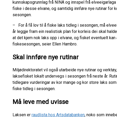
kunnskapsgrunnlag frå NINA og innspel frå elveeigarlaga vi
fiske i desse elvane, og samtidig innføre nye rutinar for k
sesongen.
– For å få lov til å fiske laks tidleg i sesongen, må elveeig
år leggje fram ein realistisk plan for korleis dei skal hald
at det kjem nok laks opp i elvane, og fisket eventuelt kan 
fiskesesongen, seier Ellen Hambro.
Skal innføre nye rutinar
Miljødirektoratet vil også utarbeide nye rutinar og verktø
laksefisket lokalt undervegs i sesongen frå neste år. Rut
tidlegare vurderingar av kor mange og kor store laks som k
fiske tidleg i sesongen.
Må leve med uvisse
Laksen er
raudlista hos Artsdatabanken
, noko som inneber