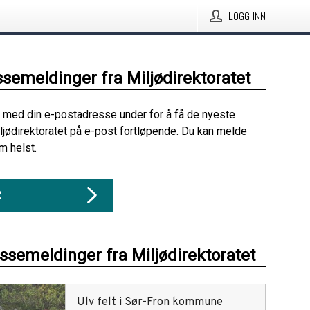
LOGG INN
ssemeldinger fra Miljødirektoratet
 med din e-postadresse under for å få de nyeste
ljødirektoratet på e-post fortløpende. Du kan melde
m helst.
R
essemeldinger fra Miljødirektoratet
Ulv felt i Sør-Fron kommune