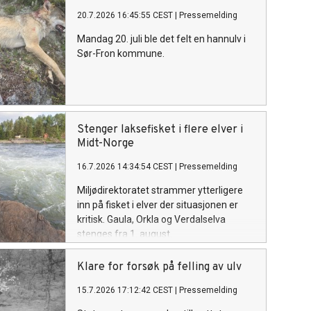
20.7.2026 16:45:55 CEST
|
Pressemelding
Mandag 20. juli ble det felt en hannulv i
Sør-Fron kommune.
Stenger laksefisket i flere elver i
Midt-Norge
16.7.2026 14:34:54 CEST
|
Pressemelding
Miljødirektoratet strammer ytterligere
inn på fisket i elver der situasjonen er
kritisk. Gaula, Orkla og Verdalselva
stenges fra 1. august.
Klare for forsøk på felling av ulv
15.7.2026 17:12:42 CEST
|
Pressemelding