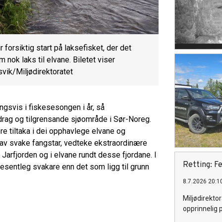
r forsiktig start på laksefisket, der det
 nok laks til elvane. Biletet viser
svik/Miljødirektoratet
ingsvis i fiskesesongen i år, så
sdrag og tilgrensande sjøområde i Sør-Noreg.
nære tiltaka i dei opphavlege elvane og
e av svake fangstar, vedteke ekstraordinære
, Jarfjorden og i elvane rundt desse fjordane. I
Retting: Fe
vesentleg svakare enn det som ligg til grunn
8.7.2026 20:1
Miljødirektor
opprinnelig 