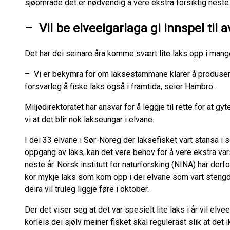
sjøområde det er nødvendig å vere ekstra forsiktig nest
– Vil be elveeigarlaga gi innspel til 
Det har dei seinare åra komme svært lite laks opp i mang
– Vi er bekymra for om laksestammane klarer å produsere 
forsvarleg å fiske laks også i framtida, seier Hambro.
Miljødirektoratet har ansvar for å leggje til rette for at g
vi at det blir nok lakseungar i elvane.
I dei 33 elvane i Sør-Noreg der laksefisket vart stansa i
oppgang av laks, kan det vere behov for å vere ekstra va
neste år. Norsk institutt for naturforsking (NINA) har derfo
kor mykje laks som kom opp i dei elvane som vart stengd
deira vil truleg liggje føre i oktober.
Der det viser seg at det var spesielt lite laks i år vil elv
korleis dei sjølv meiner fisket skal regulerast slik at det i