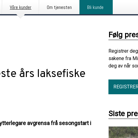
Våre kunder
Om tjenesten
Bli kunde
Følg pre
Registrer deg
sakene fra Mi
deg av når so
este års laksefiske
REGISTRE
Siste pr
ir ytterlegare avgrensa frå sesongstart i