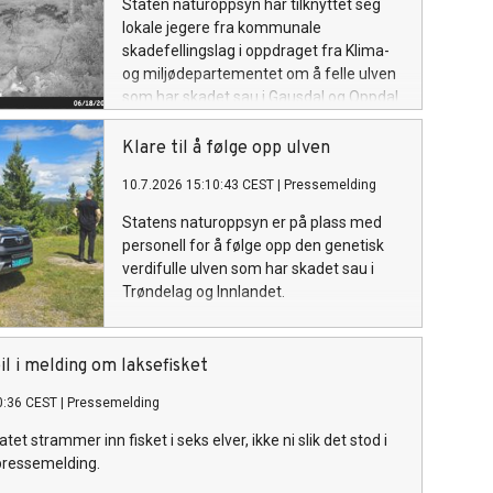
Staten naturoppsyn har tilknyttet seg
lokale jegere fra kommunale
skadefellingslag i oppdraget fra Klima-
og miljødepartementet om å felle ulven
som har skadet sau i Gausdal og Oppdal.
Klare til å følge opp ulven
10.7.2026 15:10:43 CEST
|
Pressemelding
Statens naturoppsyn er på plass med
personell for å følge opp den genetisk
verdifulle ulven som har skadet sau i
Trøndelag og Innlandet.
il i melding om laksefisket
0:36 CEST
|
Pressemelding
atet strammer inn fisket i seks elver, ikke ni slik det stod i
pressemelding.