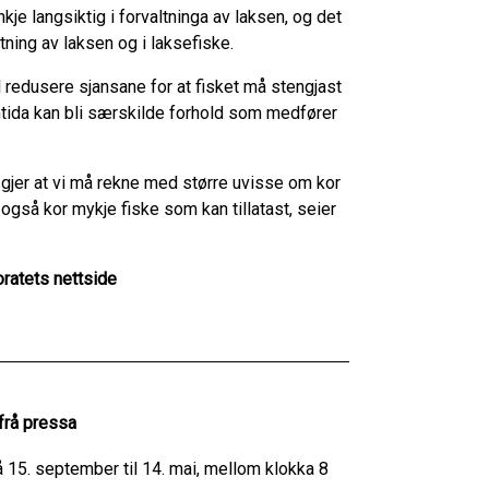
kje langsiktig i forvaltninga av laksen, og det
tning av laksen og i laksefiske.
l redusere sjansane for at fisket må stengjast
amtida kan bli særskilde forhold som medfører
r.
jer at vi må rekne med større uvisse om kor
også kor mykje fiske som kan tillatast, seier
oratets nettside
frå pressa
15. september til 14. mai, mellom klokka 8