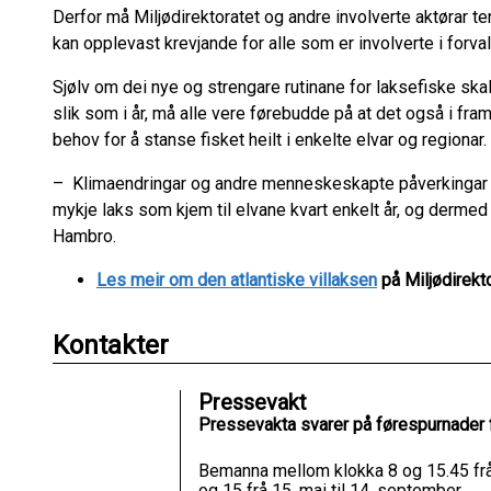
Derfor må Miljødirektoratet og andre involverte aktørar ten
kan opplevast krevjande for alle som er involverte i forval
Sjølv om dei nye og strengare rutinane for laksefiske ska
slik som i år, må alle vere førebudde på at det også i fr
behov for å stanse fisket heilt i enkelte elvar og regiona
– Klimaendringar og andre menneskeskapte påverkingar g
mykje laks som kjem til elvane kvart enkelt år, og dermed 
Hambro.
Les meir om den atlantiske villaksen
på Miljødirekt
Kontakter
Pressevakt
Pressevakta svarer på førespurnader 
Bemanna mellom klokka 8 og 15.45 frå 
og 15 frå 15. mai til 14. september.