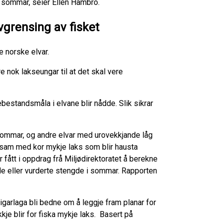
e sommar, seier Ellen Hambro.
avgrensing av fisket
e norske elvar.
nok lakseungar til at det skal vere
ytebestandsmåla i elvane blir nådde. Slik sikrar
 sommar, og andre elvar med urovekkjande låg
rsam med kor mykje laks som blir hausta
r fått i oppdrag frå Miljødirektoratet å berekne
e eller vurderte stengde i sommar. Rapporten
eeigarlaga bli bedne om å leggje fram planar for
kkje blir for fiska mykje laks. Basert på