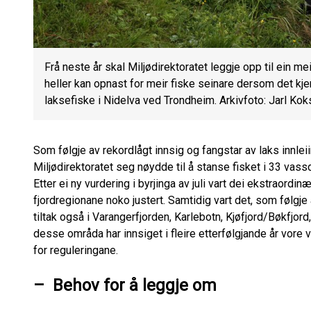
Frå neste år skal Miljødirektoratet leggje opp til ein mei
heller kan opnast for meir fiske seinare dersom det kjem
laksefiske i Nidelva ved Trondheim. Arkivfoto: Jarl Kok
Som følgje av rekordlågt innsig og fangstar av laks innlei
Miljødirektoratet seg nøydde til å stanse fisket i 33 vas
Etter ei ny vurdering i byrjinga av juli vart dei ekstraordi
fjordregionane noko justert. Samtidig vart det, som følgj
tiltak også i Varangerfjorden, Karlebotn, Kjøfjord/Bøkfjord
desse områda har innsiget i fleire etterfølgjande år vore 
for reguleringane.
– Behov for å leggje om