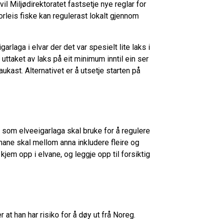
l Miljødirektoratet fastsetje nye reglar for
orleis fiske kan regulerast lokalt gjennom
arlaga i elvar der det var spesielt lite laks i
e uttaket av laks på eit minimum inntil ein ser
aukast. Alternativet er å utsetje starten på
y, som elveeigarlaga skal bruke for å regulere
inane skal mellom anna inkludere fleire og
jem opp i elvane, og leggje opp til forsiktig
 at han har risiko for å døy ut frå Noreg.