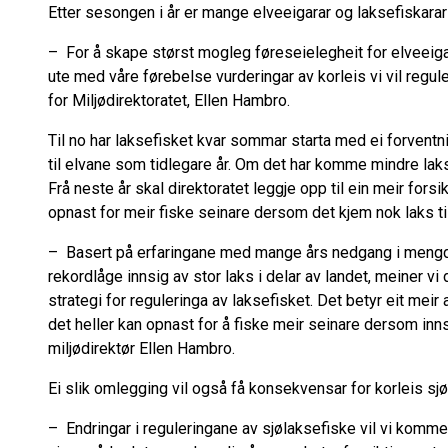
Etter sesongen i år er mange elveeigarar og laksefiskarar
– For å skape størst mogleg føreseielegheit for elveeigar
ute med våre førebelse vurderingar av korleis vi vil regul
for Miljødirektoratet, Ellen Hambro.
Til no har laksefisket kvar sommar starta med ei forventn
til elvane som tidlegare år. Om det har komme mindre laks
Frå neste år skal direktoratet leggje opp til ein meir forsik
opnast for meir fiske seinare dersom det kjem nok laks ti
– Basert på erfaringane med mange års nedgang i mengda 
rekordlåge innsig av stor laks i delar av landet, meiner vi 
strategi for reguleringa av laksefisket. Det betyr eit meir
det heller kan opnast for å fiske meir seinare dersom inns
miljødirektør Ellen Hambro.
Ei slik omlegging vil også få konsekvensar for korleis sj
– Endringar i reguleringane av sjølaksefiske vil vi komme t