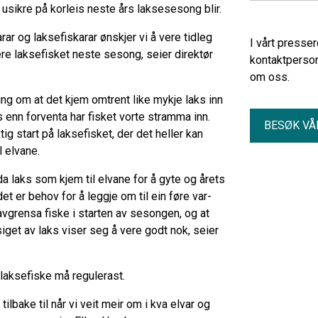
 usikre på korleis neste års laksesesong blir.
ar og laksefiskarar ønskjer vi å vere tidleg
I vårt presse
ere laksefisket neste sesong, seier direktør
kontaktperson
om oss.
ing om at det kjem omtrent like mykje laks inn
 enn forventa har fisket vorte stramma inn.
BESØK VÅ
tig start på laksefisket, der det heller kan
l elvane.
laks som kjem til elvane for å gyte og årets
det er behov for å leggje om til ein føre var-
 avgrensa fiske i starten av sesongen, og at
iget av laks viser seg å vere godt nok, seier
ølaksefiske må regulerast.
ilbake til når vi veit meir om i kva elvar og