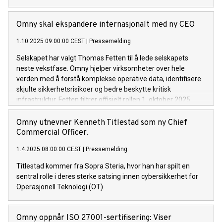
Omny skal ekspandere internasjonalt med ny CEO
1.10.2025 09:00:00 CEST
|
Pressemelding
Selskapet har valgt Thomas Fetten til å lede selskapets
neste vekstfase. Omny hjelper virksomheter over hele
verden med å forstå komplekse operative data, identifisere
skjulte sikkerhetsrisikoer og bedre beskytte kritisk
infrastruktur. Fetten tiltrer offisielt rollen 1. oktober 2025.
Omny utnevner Kenneth Titlestad som ny Chief
Commercial Officer.
1.4.2025 08:00:00 CEST
|
Pressemelding
Titlestad kommer fra Sopra Steria, hvor han har spilt en
sentral rolle i deres sterke satsing innen cybersikkerhet for
Operasjonell Teknologi (OT).
Omny oppnår ISO 27001-sertifisering: Viser