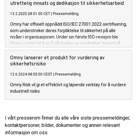
utrettelig innsats og dedikasjon til sikkerhetsarbeid
13.2.2025 08:01:00 CET
|
Pressemelding
Omny har offisielt oppnådd ISO/IEC 27001:2022-sertifisering,
som understreker deres forpliktelse til sikkerhet på alle
nivåer i organisasjonen. Under sin første ISO-revisjon ble
Omny vurdert til 4 av 5 på graden av modenhet, basert på
selskapets solide virksomhetsstyring. Revisjonen ble utført
av DNV, som er et verdensledende organ innen sertifisering.
Omny lanserer et produkt for vurdering av
sikkerhetsrisiko
12.6.2024 08:05:00 CEST
|
Pressemelding
Omny Risk vil gi et effektivt og løpende verktøy for å vurdere
industriell risiko.
I vårt presserom finner du alle våre siste pressemeldinger,
kontaktpersoner, bilder, dokumenter og annen relevant
informasjon om oss.