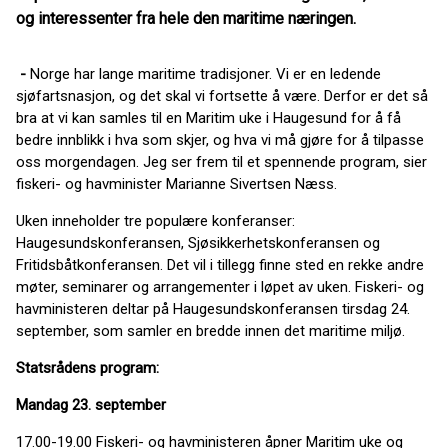
og interessenter fra hele den maritime næringen.
-
Norge har lange maritime tradisjoner. Vi er en ledende
sjøfartsnasjon, og det skal vi fortsette å være. Derfor er det så
bra at vi kan samles til en Maritim uke i Haugesund for å få
bedre innblikk i hva som skjer, og hva vi må gjøre for å tilpasse
oss morgendagen. Jeg ser frem til et spennende program, sier
fiskeri- og havminister Marianne Sivertsen Næss.
Uken inneholder tre populære konferanser:
Haugesundskonferansen, Sjøsikkerhetskonferansen og
Fritidsbåtkonferansen. Det vil i tillegg finne sted en rekke andre
møter, seminarer og arrangementer i løpet av uken. Fiskeri- og
havministeren deltar på Haugesundskonferansen tirsdag 24.
september, som samler en bredde innen det maritime miljø.
Statsrådens program:
Mandag 23. september
17.00-19.00 Fiskeri- og havministeren åpner Maritim uke og