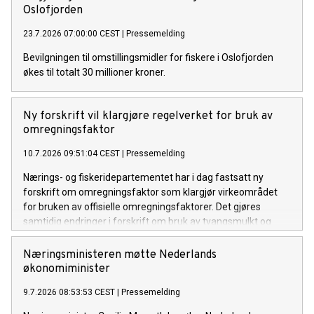
Oslofjorden
23.7.2026 07:00:00 CEST
|
Pressemelding
Bevilgningen til omstillingsmidler for fiskere i Oslofjorden
økes til totalt 30 millioner kroner.
Ny forskrift vil klargjøre regelverket for bruk av
omregningsfaktor
10.7.2026 09:51:04 CEST
|
Pressemelding
Nærings- og fiskeridepartementet har i dag fastsatt ny
forskrift om omregningsfaktor som klargjør virkeområdet
for bruken av offisielle omregningsfaktorer. Det gjøres
samtidig endringer i forskrift om bruk av tvangsmulkt og
overtredelsesgebyr ved brudd på havressurslova og
deltakerloven, i tråd med sanksjonsreglene i den nye
Næringsministeren møtte Nederlands
forskriften.
økonomiminister
9.7.2026 08:53:53 CEST
|
Pressemelding