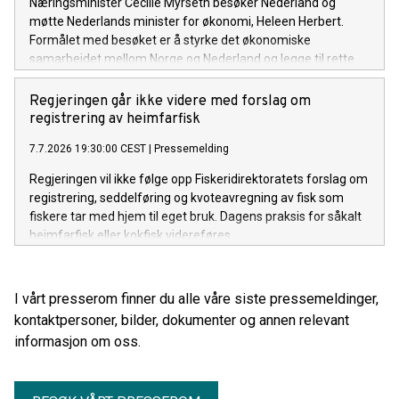
Næringsminister Cecilie Myrseth besøker Nederland og
møtte Nederlands minister for økonomi, Heleen Herbert.
Formålet med besøket er å styrke det økonomiske
samarbeidet mellom Norge og Nederland og legge til rette
for økt handel, investeringer og næringslivssamarbeid.
Regjeringen går ikke videre med forslag om
registrering av heimfarfisk
7.7.2026 19:30:00 CEST
|
Pressemelding
Regjeringen vil ikke følge opp Fiskeridirektoratets forslag om
registrering, seddelføring og kvoteavregning av fisk som
fiskere tar med hjem til eget bruk. Dagens praksis for såkalt
heimfarfisk eller kokfisk videreføres.
I vårt presserom finner du alle våre siste pressemeldinger,
kontaktpersoner, bilder, dokumenter og annen relevant
informasjon om oss.