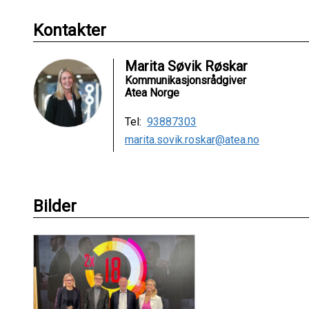
Kontakter
Marita Søvik Røskar
Kommunikasjonsrådgiver
Atea Norge
Tel:
93887303
marita.sovik.roskar@atea.no
Bilder