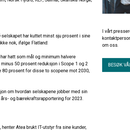
I vårt presse
-selskapet har kuttet minst sju prosent i sine
kontaktperson
ikke nok, ifølge Flatland:
om oss.
i har hatt som mål og minimum halvere
m minus 50 prosent reduksjon i Scope 1 og 2
BESØK VÅ
utte 80 prosent for disse to scopene mot 2030,
masjon om hvordan selskapene jobber med sin
s års- og bærekraftsrapportering for 2023.
, henter Atea brukt IT-utstyr fra sine kunder,