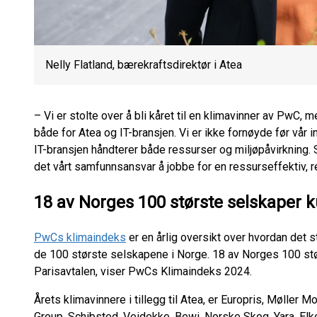
Nelly Flatland, bærekraftsdirektør i Atea
– Vi er stolte over å bli kåret til en klimavinner av PwC, m
både for Atea og IT-bransjen. Vi er ikke fornøyde før vår i
IT-bransjen håndterer både ressurser og miljøpåvirkning.
det vårt samfunnsansvar å jobbe for en ressurseffektiv, re
18 av Norges 100 største selskaper k
PwCs klimaindeks
er en årlig oversikt over hvordan det s
de 100 største selskapene i Norge. 18 av Norges 100 stør
Parisavtalen, viser PwCs Klimaindeks 2024.
Årets klimavinnere i tillegg til Atea, er Europris, Møller 
Group, Schibsted, Veidekke, Bewi, Norske Skog, Yara, El