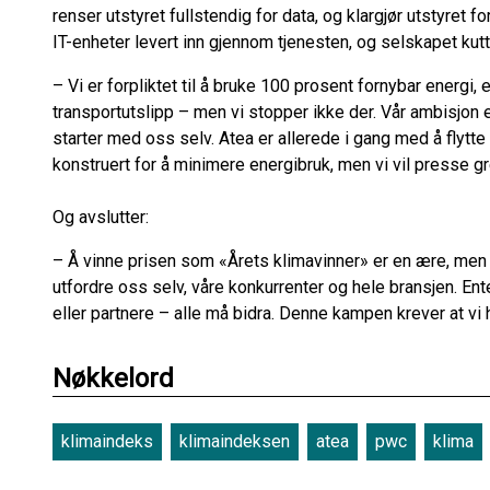
renser utstyret fullstendig for data, og klargjør utstyret f
IT-enheter levert inn gjennom tjenesten, og selskapet kut
– Vi er forpliktet til å bruke 100 prosent fornybar energi,
transportutslipp – men vi stopper ikke der. Vår ambisjon er
starter med oss selv. Atea er allerede i gang med å flytt
konstruert for å minimere energibruk, men vi vil presse gr
Og avslutter:
– Å vinne prisen som «Årets klimavinner» er en ære, men d
utfordre oss selv, våre konkurrenter og hele bransjen. En
eller partnere – alle må bidra. Denne kampen krever at vi 
Nøkkelord
klimaindeks
klimaindeksen
atea
pwc
klima