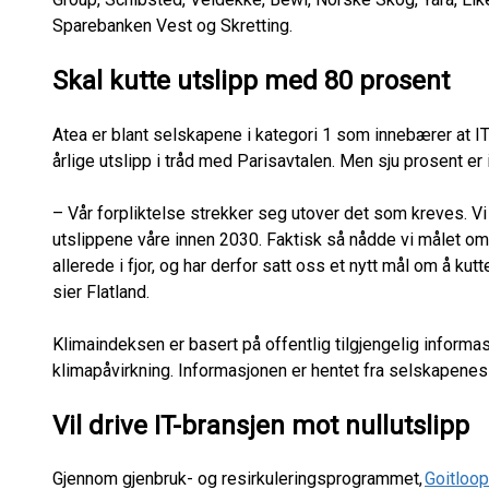
Sparebanken Vest og Skretting.
Skal kutte utslipp med 80 prosent
Atea er blant selskapene i kategori 1 som innebærer at IT
årlige utslipp i tråd med Parisavtalen. Men sju prosent er 
– Vår forpliktelse strekker seg utover det som kreves. V
utslippene våre innen 2030. Faktisk så nådde vi målet o
allerede i fjor, og har derfor satt oss et nytt mål om å k
sier Flatland.
Klimaindeksen er basert på offentlig tilgjengelig infor
klimapåvirkning. Informasjonen er hentet fra selskapene
Vil drive IT-bransjen mot nullutslipp
Gjennom gjenbruk- og resirkuleringsprogrammet,
Goitloop