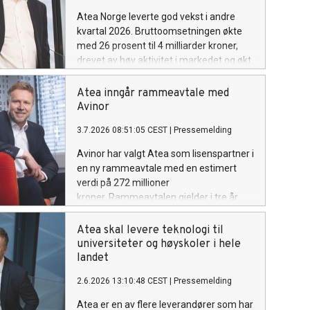
Atea Norge leverte god vekst i andre
kvartal 2026. Bruttoomsetningen økte
med 26 prosent til 4 milliarder kroner,
drevet av høy aktivitet i markedet og økt
etterspørsel etter både IT-infrastruktur,
driftstjenester og konsulenttjenester.
Atea inngår rammeavtale med
Avinor
3.7.2026 08:51:05 CEST
|
Pressemelding
Avinor har valgt Atea som lisenspartner i
en ny rammeavtale med en estimert
verdi på 272 millioner
kroner. Rammeavtalen gjelder i tre år,
med mulighet for forlengelse til totalt
fem år. Avtalen omfatter Microsoft-
Atea skal levere teknologi til
lisenser og tilhørende
universiteter og høyskoler i hele
rådgivningstjenester, og er et viktig steg i
landet
utviklingen av Avinors digitale plattform.
2.6.2026 13:10:48 CEST
|
Pressemelding
Atea er en av flere leverandører som har