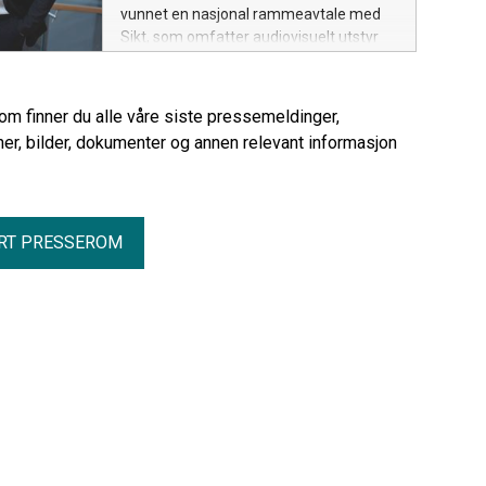
vunnet en nasjonal rammeavtale med
Sikt, som omfatter audiovisuelt utstyr
(AV) og tilhørende tjenester til
universitets- og høyskolesektoren.
Avtalen har en estimert verdi på 150 til
rom finner du alle våre siste pressemeldinger,
250 millioner kroner årlig.
er, bilder, dokumenter og annen relevant informasjon
RT PRESSEROM