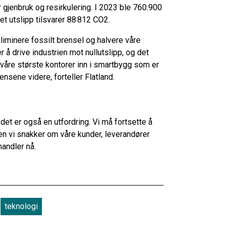
or gjenbruk og resirkulering. I 2023 ble 760.900
tet utslipp tilsvarer 88 812 CO2.
 eliminere fossilt brensel og halvere våre
 å drive industrien mot nullutslipp, og det
e våre største kontorer inn i smartbygg som er
ensene videre, forteller Flatland.
et er også en utfordring. Vi må fortsette å
ten vi snakker om våre kunder, leverandører
handler nå.
teknologi