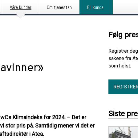
Våre kunder
Om tjenesten
Bli kunde
Følg pre
Registrer deg
sakene fra At
mavinner»
som helst.
REGISTRE
Siste pr
i PwCs Klimaindeks for 2024. – Det er
 vi stor pris på. Samtidig mener vi det er
aftsdirektør i Atea.