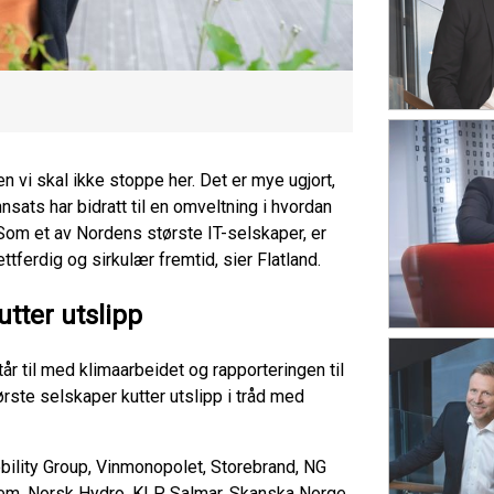
en vi skal ikke stoppe her. Det er mye ugjort,
nnsats har bidratt til en omveltning i hvordan
 Som et av Nordens største IT-selskaper, er
ttferdig og sirkulær fremtid, sier Flatland.
utter utslipp
tår til med klimaarbeidet og rapporteringen til
ste selskaper kutter utslipp i tråd med
Mobility Group, Vinmonopolet, Storebrand, NG
kem, Norsk Hydro, KLP, Salmar, Skanska Norge,