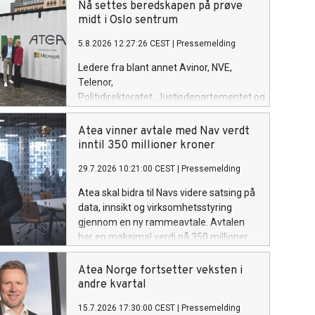
Nå settes beredskapen på prøve
midt i Oslo sentrum
5.8.2026 12:27:26 CEST
|
Pressemelding
Ledere fra blant annet Avinor, NVE,
Telenor,
Politidirektoratet, Justisdepartementet og
Microsoft skal sammen med
politikere teste egen beredskap
Atea vinner avtale med Nav verdt
når Atea inviterer til en realistisk
inntil 350 millioner kroner
cyberøvelse på Youngstorget i Oslo.
29.7.2026 10:21:00 CEST
|
Pressemelding
Bakgrunnen er nye tall som viser at
mange norske virksomheter har planer
Atea skal bidra til Navs videre satsing på
for å håndtere cyberangrep, men få
data, innsikt og virksomhetsstyring
trener på dem.
gjennom en ny rammeavtale. Avtalen
har en maksimal verdi på 350 millioner
kroner inkludert merverdiavgift over
inntil fire år.
Atea Norge fortsetter veksten i
andre kvartal
15.7.2026 17:30:00 CEST
|
Pressemelding