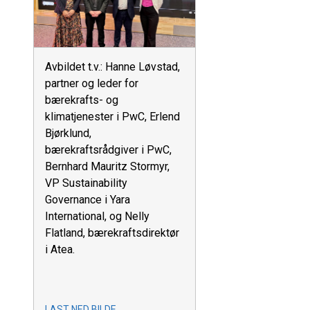
Avbildet t.v.: Hanne Løvstad,
partner og leder for
bærekrafts- og
klimatjenester i PwC, Erlend
Bjørklund,
bærekraftsrådgiver i PwC,
Bernhard Mauritz Stormyr,
VP Sustainability
Governance i Yara
International, og Nelly
Flatland, bærekraftsdirektør
i Atea.
LAST NED BILDE