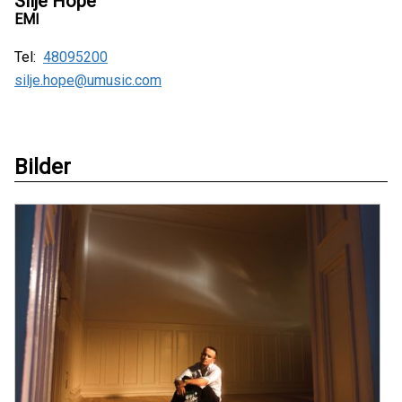
Silje Hope
EMI
Tel:
48095200
silje.hope@umusic.com
Bilder