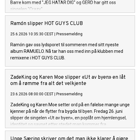
Barre kom med "JEG HATAR DIG" og GERD har gitt oss
singelen "Crazy".
Ramón slipper HOT GUYS CLUB
25.6.2026 10:35:30 CEST
|
Pressemelding
Ramón gav oss lydsporet til sommeren med sitt nyeste
album RAMUELO. Nå tar han oss med inn på klubben med
remixene i HOT GUYS CLUB.
ZadeKing og Karen Moe slipper «Ut av byen» en låt
om å rømme fra alt det velkjente
23.6.2026 08:00:00 CEST
|
Pressemelding
ZadeKing og Karen Moe setter ord på en følelse mange unge
kjenner på når de flytter fra bygda til byen. Fredag 26. juni
slipper de singelen «Ut av byen», en poplåt om hjemlengsel,
identitet og savnet etter stedet man kommer fra.
Unge Særing skriver om det man ikke klarer å gjøre