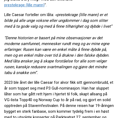
prestekrage (lille mann)
".
Lille Caesar forteller om låta:
«prestekrage (lille mann) er et
bilde på alle unge voksne eller ungdommer i dag som sliter
med å ta gode valg og med å finne tilhørighet og dybde i livet”
“Denne historien er basert på mine observasjoner av det
moderne samfunnet, mennesker rundt meg og av mine egne
erfaringer. Rusen kan være en enkel måte å finne dybde på,
men og en enkel måte over tid å drukne i den falske dybden.
Med låta ønsker jeg å skape forståelse for alle som velger
rusen, kanskje redusere svartmalingen og gjøre det mindre
tabu å snakke om”.
2023 ble året der lille Caesar for alvor fikk sitt gjennombrudd, et
år som toppet seg med P3 Gull-nominasjon. Han har sluppet
låter som har gått rett hjem i hjertet til folk, skapt allsang på
VG-lista Topp40 og Norway Cup to år på rad, og gjort en solid
opptreden på Stavernfestivalen. På denne reisen har 19-åringen
bygget en sterk fanbase, som kommer tydelig frem i en høst
med to utsolgte konserter på Parkteatret 27. september og