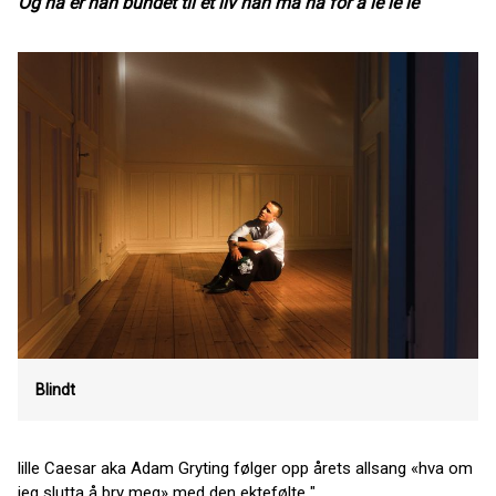
Og nå er han bundet til et liv han må ha for å le le le
Blindt
lille Caesar aka Adam Gryting følger opp årets allsang «hva om
jeg slutta å bry meg» med den ektefølte "