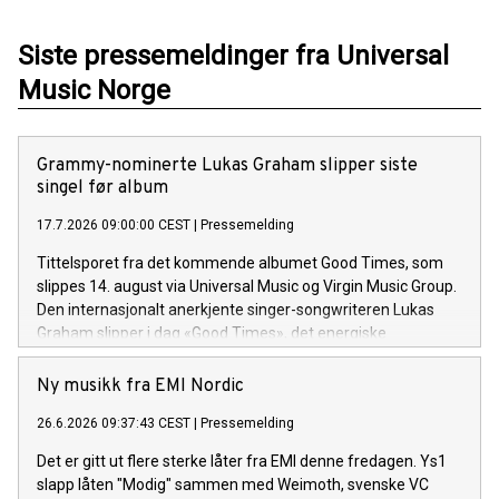
Siste pressemeldinger fra Universal
Music Norge
Grammy-nominerte Lukas Graham slipper siste
singel før album
17.7.2026 09:00:00 CEST
|
Pressemelding
Tittelsporet fra det kommende albumet Good Times, som
slippes 14. august via Universal Music og Virgin Music Group.
Den internasjonalt anerkjente singer-songwriteren Lukas
Graham slipper i dag «Good Times», det energiske
tittelsporet og åpningslåten fra hans kommende album
Good Times. Albumet består av 13 spor og utgis 14. august.
Ny musikk fra EMI Nordic
26.6.2026 09:37:43 CEST
|
Pressemelding
Det er gitt ut flere sterke låter fra EMI denne fredagen. Ys1
slapp låten "Modig" sammen med Weimoth, svenske VC