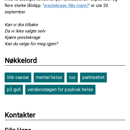
flere sterke låtslipp. "
prestekrage (lille mann)
" er ute 20.
september.
Kan vi dra tilbake
Da vi ikke valgte selv
Kjære prestekrage
Kan du velge for meg igjen?
Nøkkelord
lille caesar
mental helse
rus
parkteatret
p3 gull
verdensdagen for psykisk helse
Kontakter