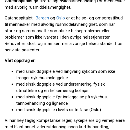
Gatehospitalet
gir tilrettelagt sykehusbehandling for mennesker
med alvorlig rusmiddelavhengighet.
Gatehospitalet i
Bergen
og
Oslo
er et helse- og omsorgstilbud
til mennesker med alvorlig rusmiddelavhengighet, som har
store og sammensatte somatiske helseproblemer eller
problemer som ikke ivaretas i den øvrige helsetjenesten.
Behovet er stort, og man ser mer alvorlige helsetilstander hos
henviste pasienter.
Vårt oppdrag er:
medisinsk døgnpleie ved langvarig sykdom som ikke
trenger sykehusinnleggelse
medisinsk døgnpleie ved underernæring, fysisk
utmattelse og en helsemessig kollaps
medisinsk døgnpleie før innleggelse på sykehus,
tannbehandling og lignende
medisinsk døgnpleie i livets siste fase (Oslo)
Vi har høy faglig kompetanse: leger, sykepleiere og vernepleiere
med blant annet videreutdanning innen kreftbehandling,