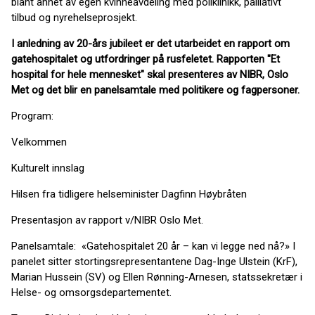
blant annet av egen kvinneavdeling med poliklinikk, palliativt
tilbud og nyrehelseprosjekt.
I anledning av 20-års jubileet er det utarbeidet en rapport om
gatehospitalet og utfordringer på rusfeletet. Rapporten "Et
hospital for hele mennesket" skal presenteres av NIBR, Oslo
Met og det blir en panelsamtale med politikere og fagpersoner.
Program:
Velkommen
Kulturelt innslag
Hilsen fra tidligere helseminister Dagfinn Høybråten
Presentasjon av rapport v/NIBR Oslo Met.
Panelsamtale: «Gatehospitalet 20 år – kan vi legge ned nå?» I
panelet sitter stortingsrepresentantene Dag-Inge Ulstein (KrF),
Marian Hussein (SV) og Ellen Rønning-Arnesen, statssekretær i
Helse- og omsorgsdepartementet.