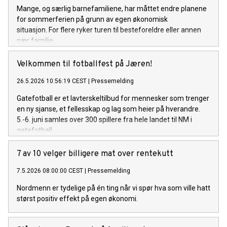
Mange, og særlig barnefamiliene, har måttet endre planene
for sommerferien på grunn av egen økonomisk
situasjon. For flere ryker turen til besteforeldre eller annen
nær familie.
Velkommen til fotballfest på Jæren!
26.5.2026 10:56:19 CEST
|
Pressemelding
Gatefotball er et lavterskeltilbud for mennesker som trenger
en ny sjanse, et fellesskap og lag som heier på hverandre.
5.-6. juni samles over 300 spillere fra hele landet til NM i
gatefotball.
7 av 10 velger billigere mat over rentekutt
7.5.2026 08:00:00 CEST
|
Pressemelding
Nordmenn er tydelige på én ting når vi spør hva som ville hatt
størst positiv effekt på egen økonomi.