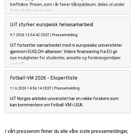
treffsikre. Prisen, som i år feirer tiårsjubileum, deles ut under
Riddu Riđđu-festivalen.
UiT styrker europeisk helsesamarbeid
9.7.2026 13:54:42 CEST
|
Pressemelding
UiT fortsetter samarbeidet med ni europeiske universiteter
gjennom EUGLOH-alliansen. Videre finansiering fra EU gir
nye muligheter for studenter, ansatte og forskningsmiljøer
ved UiT.
Fotball-VM 2026 - Ekspertliste
11.6.2026 14:56:14 CEST
|
Pressemelding
UiT Norges arktiske universitet har en rekke forskere som
kan kommentere om Fotball-VM i USA.
I vårt presserom finner du alle våre siste pressemeldinger,