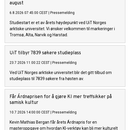
august
6.8.2026 07:45:00 CEST
|
Pressemelding
Studiestart er et av årets høydepunkt ved UiT Norges
arktiske universitet. Vi ønsker velkommen til markeringer i
Tromsø, Alta, Narvik og Harstad.
UiT tilbyr 7839 søkere studieplass
23.7.2026 11:00:22 CEST
|
Pressemelding
Ved UiT Norges arktiske universitet blir det gitt tilbud om
studieplass til 7839 søkere fra høsten av.
Får Árdnaprisen for å gjøre KI mer treffsikker på
samisk kultur
10.7.2026 14:00:00 CEST
|
Pressemelding
Kevin Mathias Bergan får årets Árdnapris for en
masteroppgave om hvordan KI-verktøy kan bli mer kulturelt