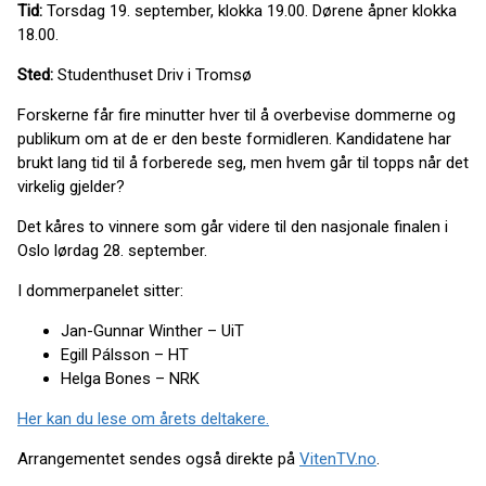
Tid:
Torsdag 19. september, klokka 19.00. Dørene åpner klokka
18.00.
Sted:
Studenthuset Driv i Tromsø
Forskerne får fire minutter hver til å overbevise dommerne og
publikum om at de er den beste formidleren. Kandidatene har
brukt lang tid til å forberede seg, men hvem går til topps når det
virkelig gjelder?
Det kåres to vinnere som går videre til den nasjonale finalen i
Oslo lørdag 28. september.
I dommerpanelet sitter:
Jan-Gunnar Winther – UiT
Egill Pálsson – HT
Helga Bones – NRK
Her kan du lese om årets deltakere.
Arrangementet sendes også direkte på
VitenTV.no
.