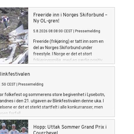
Freeride inn i Norges Skiforbund –
Ny OL-gren!
5.8.2026 08:08:00 CEST
|
Pressemelding
Freeride (frikjøring) er tatt inn som en
del av Norges Skiforbund under
freestyle. I Norge er det et stort
frikjøringsmiljø, med en særlig positiv
utvikling blant unge. Om fire år får
sporten sin OL-debut.
linkfestivalen
1:50 CEST
|
Pressemelding
 for folkefest og sommerens store begivenhet i Lysebotn,
andnes i den 21. utgaven av Blinkfestivalen denne uka. I
lsene er det et sterkt startfelt i alle konkurranser, men
oen forfall.
Hopp: Uttak Sommer Grand Prix i
Courchevel