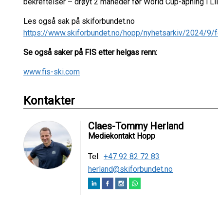
bekreftelser – drøyt 2 måneder før World Cup-åpning i Li
Les også sak på skiforbundet.no
https://www.skiforbundet.no/hopp/nyhetsarkiv/2024/9/f
Se også saker på FIS etter helgas renn:
www.fis-ski.com
Kontakter
Claes-Tommy Herland
Mediekontakt Hopp
Tel:
+47 92 82 72 83
herland@skiforbundet.no