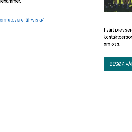
llehammer.
em-utovere-til-wisla/
I vårt presse
kontaktperson
om oss.
BESØK VÅ