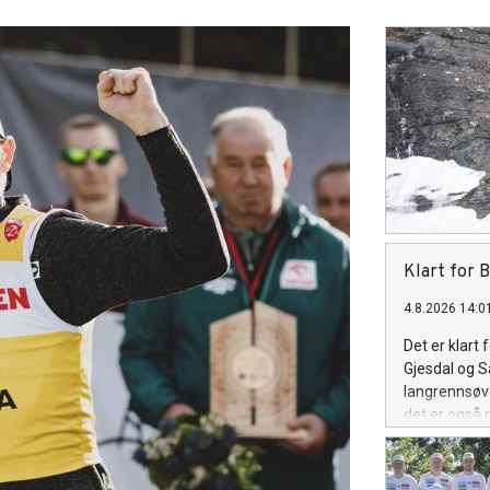
Klart for B
4.8.2026 14:0
Det er klart
Gjesdal og S
langrennsøve
det er også n