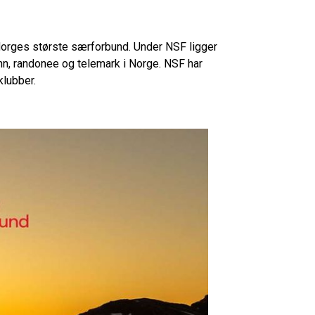
 Norges største særforbund. Under NSF ligger
enn, randonee og telemark i Norge. NSF har
klubber.