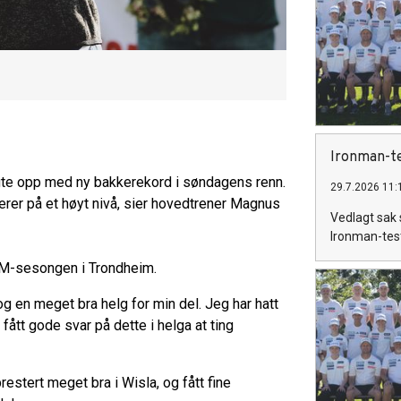
Ironman-t
lgte opp med ny bakkerekord i søndagens renn.
29.7.2026 11:
rer på et høyt nivå, sier hovedtrener Magnus
Vedlagt sak s
Ironman-test 
n VM-sesongen i Trondheim.
og en meget bra helg for min del. Jeg har hatt
ått gode svar på dette i helga at ting
restert meget bra i Wisla, og fått fine