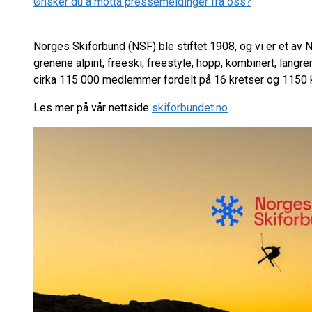
Ønsker du å motta pressemeldinger fra oss?
Norges Skiforbund (NSF) ble stiftet 1908, og vi er et av
grenene alpint, freeski, freestyle, hopp, kombinert, langr
cirka 115 000 medlemmer fordelt på 16 kretser og 1150 
Les mer på vår nettside
skiforbundet.no