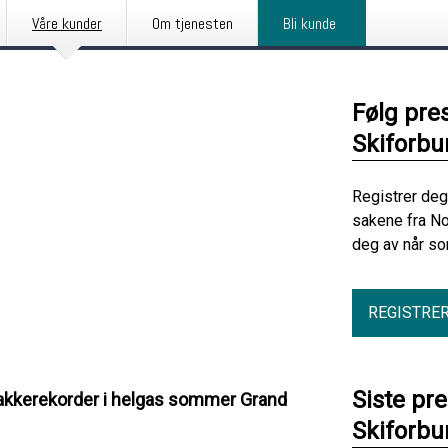
Våre kunder
Om tjenesten
Bli kunde
Følg pre
Skiforbu
Registrer deg
sakene fra No
deg av når so
REGISTRE
Siste pr
o bakkerekorder i helgas sommer Grand
Skiforbu