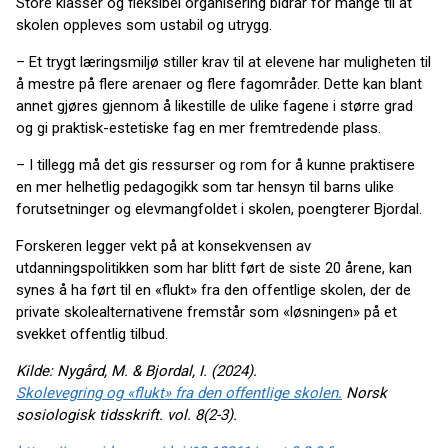
Store klasser og fleksibel organisering bidrar for mange til at
skolen oppleves som ustabil og utrygg.
– Et trygt læringsmiljø stiller krav til at elevene har muligheten til
å mestre på flere arenaer og flere fagområder. Dette kan blant
annet gjøres gjennom å likestille de ulike fagene i større grad
og gi praktisk-estetiske fag en mer fremtredende plass.
– I tillegg må det gis ressurser og rom for å kunne praktisere
en mer helhetlig pedagogikk som tar hensyn til barns ulike
forutsetninger og elevmangfoldet i skolen, poengterer Bjordal.
Forskeren legger vekt på at konsekvensen av
utdanningspolitikken som har blitt ført de siste 20 årene, kan
synes å ha ført til en «flukt» fra den offentlige skolen, der de
private skolealternativene fremstår som «løsningen» på et
svekket offentlig tilbud.
Kilde: Nygård, M. & Bjordal, I. (2024).
Skolevegring og «flukt» fra den offentlige skolen.
Norsk
sosiologisk tidsskrift. vol. 8(2-3).