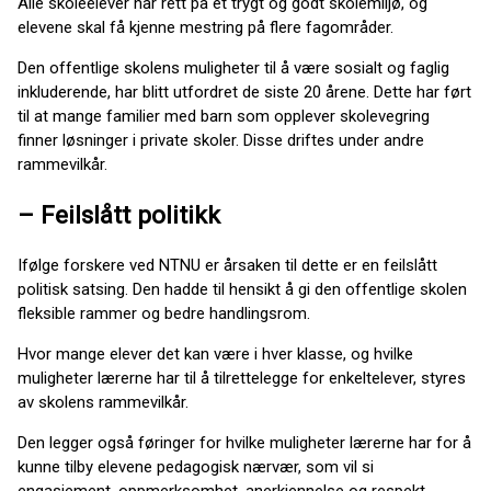
Alle skoleelever har rett på et trygt og godt skolemiljø, og
elevene skal få kjenne mestring på flere fagområder.
Den offentlige skolens muligheter til å være sosialt og faglig
inkluderende, har blitt utfordret de siste 20 årene. Dette har ført
til at mange familier med barn som opplever skolevegring
finner løsninger i private skoler. Disse driftes under andre
rammevilkår.
– Feilslått politikk
Ifølge forskere ved NTNU er årsaken til dette er en feilslått
politisk satsing. Den hadde til hensikt å gi den offentlige skolen
fleksible rammer og bedre handlingsrom.
Hvor mange elever det kan være i hver klasse, og hvilke
muligheter lærerne har til å tilrettelegge for enkeltelever, styres
av skolens rammevilkår.
Den legger også føringer for hvilke muligheter lærerne har for å
kunne tilby elevene pedagogisk nærvær, som vil si