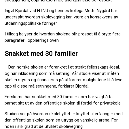
engasjement, oppmerksomhet, anerkjennelse og respekt.
Ingvil Bjordal ved NTNU og hennes kollega Mette Nygård har
undersøkt hvordan skolevegring kan være en konsekvens av
utdanningspolitiske føringer.
I tillegg belyser de hvordan skolene blir presset til å bryte flere
paragrafer i opplæringsloven.
Snakket med 30 familier
– Den norske skolen er forankret i et sterkt fellesskaps-ideal,
og har inkludering som målsetning. Vår studie viser at måten
skolen styres og finansieres på utfordrer mulighetene til å leve
opp til disse målsetningene, forklarer Bjordal.
Forskerne har snakket med 30 familier som har valgt å ta
barnet sitt ut av den offentlige skolen til fordel for privatskole.
Studien ser på hvordan skolebyttet er knyttet til erfaringer med
den offentlige skolen som en utrygg og vanskelig arena. For
noen i slik grad at de utviklet skolevegring.