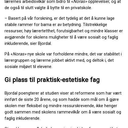
lærernes arbeidsvilkår som bidro til «
Noras»
opplevelser, og at
de også til slutt valgte å bytte til en privatskole.
– Basert på vår forskning, er det tydelig at det å kunne lage
stabile rammer for barna er av betydning. Tilstrekkelige
ressurser, høy lærertetthet, forutsigbarhet og mindre klasser er
avgjørende for skolens muligheter til å være sosialt og faglig
inkluderende, sier Bjordal.
På «
Noras»
nye skole var forholdene mindre, det var stabilitet i
lærergruppen og lærerne jobbet aktivt med, og deltok i, det
sosiale miljøet til elevene.
Gi plass til praktisk-estetiske fag
Bjordal poengterer at studien viser at reformene som har vært
innført de siste 20 årene, og som hadde som mål om å gjøre
skolen mer fleksibel og mindre ressurskrevende, ikke henger
godt sammen med skolens rammevilkår om å være sosialt og
faglig inkluderende.