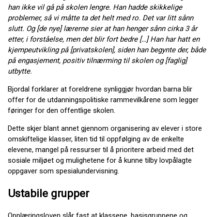
han ikke vil gå på skolen lengre. Han hadde skikkelige
problemer, så vi måtte ta det helt med ro. Det var litt sånn
slutt. Og [de nye] lærerne sier at han henger sånn cirka 3 år
etter, i forståelse, men det blir fort bedre […] Han har hatt en
kjempeutvikling på [privatskolen], siden han begynte der, både
på engasjement, positiv tilnærming til skolen og [faglig]
utbytte.
Bjordal forklarer at foreldrene synliggjør hvordan barna blir
offer for de utdanningspolitiske rammevilkårene som legger
føringer for den offentlige skolen.
Dette skjer blant annet gjennom organisering av elever i store
omskiftelige klasser, liten tid til oppfølging av de enkelte
elevene, mangel på ressurser til å prioritere arbeid med det
sosiale miljøet og mulighetene for å kunne tilby lovpålagte
oppgaver som spesialundervisning.
Ustabile grupper
Opplæringsloven slår fast at klassene, basisgruppene og