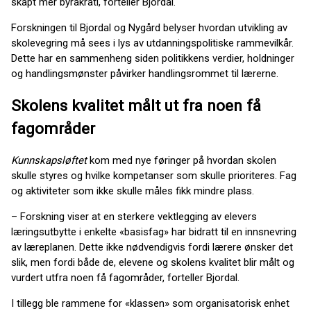
skapt mer byråkrati, forteller Bjordal.
Forskningen til Bjordal og Nygård belyser hvordan utvikling av
skolevegring må sees i lys av utdanningspolitiske rammevilkår.
Dette har en sammenheng siden politikkens verdier, holdninger
og handlingsmønster påvirker handlingsrommet til lærerne.
Skolens kvalitet målt ut fra noen få
fagområder
Kunnskapsløftet
kom med nye føringer på hvordan skolen
skulle styres og hvilke kompetanser som skulle prioriteres. Fag
og aktiviteter som ikke skulle måles fikk mindre plass.
– Forskning viser at en sterkere vektlegging av elevers
læringsutbytte i enkelte «basisfag» har bidratt til en innsnevring
av læreplanen. Dette ikke nødvendigvis fordi lærere ønsker det
slik, men fordi både de, elevene og skolens kvalitet blir målt og
vurdert utfra noen få fagområder, forteller Bjordal.
I tillegg ble rammene for «klassen» som organisatorisk enhet