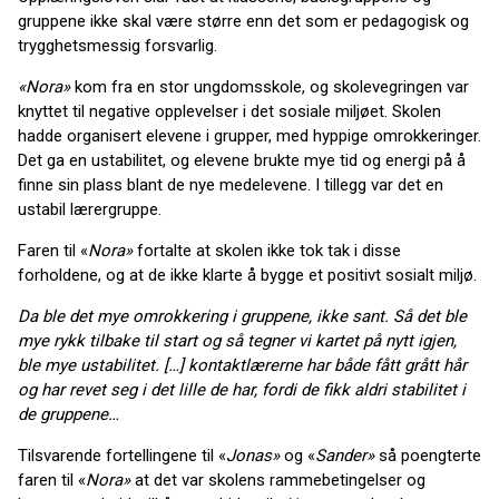
gruppene ikke skal være større enn det som er pedagogisk og
trygghetsmessig forsvarlig.
«Nora»
kom fra en stor ungdomsskole, og skolevegringen var
knyttet til negative opplevelser i det sosiale miljøet. Skolen
hadde organisert elevene i grupper, med hyppige omrokkeringer.
Det ga en ustabilitet, og elevene brukte mye tid og energi på å
finne sin plass blant de nye medelevene. I tillegg var det en
ustabil lærergruppe.
Faren til «
Nora»
fortalte at skolen ikke tok tak i disse
forholdene, og at de ikke klarte å bygge et positivt sosialt miljø.
Da ble det mye omrokkering i gruppene, ikke sant. Så det ble
mye rykk tilbake til start og så tegner vi kartet på nytt igjen,
ble mye ustabilitet. […] kontaktlærerne har både fått grått hår
og har revet seg i det lille de har, fordi de fikk aldri stabilitet i
de gruppene…
Tilsvarende fortellingene til «
Jonas»
og «
Sander»
så poengterte
faren til «
Nora»
at det var skolens rammebetingelser og