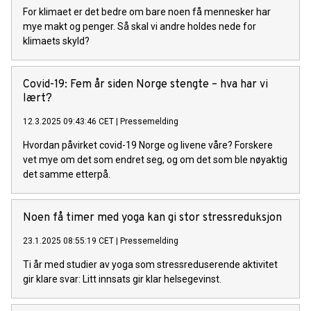
For klimaet er det bedre om bare noen få mennesker har
mye makt og penger. Så skal vi andre holdes nede for
klimaets skyld?
Covid-19: Fem år siden Norge stengte – hva har vi
lært?
12.3.2025 09:43:46 CET
|
Pressemelding
Hvordan påvirket covid-19 Norge og livene våre? Forskere
vet mye om det som endret seg, og om det som ble nøyaktig
det samme etterpå.
Noen få timer med yoga kan gi stor stressreduksjon
23.1.2025 08:55:19 CET
|
Pressemelding
Ti år med studier av yoga som stressreduserende aktivitet
gir klare svar: Litt innsats gir klar helsegevinst.