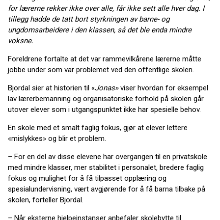
for lærerne rekker ikke over alle, får ikke sett alle hver dag. I
tillegg hadde de tatt bort styrkningen av barne- og
ungdomsarbeidere i den klassen, så det ble enda mindre
voksne.
Foreldrene fortalte at det var rammevilkårene lærerne måtte
jobbe under som var problemet ved den offentlige skolen.
Bjordal sier at historien til «
Jonas»
viser hvordan for eksempel
lav lærerbemanning og organisatoriske forhold på skolen går
utover elever som i utgangspunktet ikke har spesielle behov.
En skole med et smalt faglig fokus, gjør at elever lettere
«mislykkes» og blir et problem.
– For en del av disse elevene har overgangen til en privatskole
med mindre klasser, mer stabilitet i personalet, bredere faglig
fokus og mulighet for å få tilpasset opplæring og
spesialundervisning, vært avgjørende for å få barna tilbake på
skolen, forteller Bjordal.
– Når eksterne hjelpeinstanser anbefaler skolebytte til