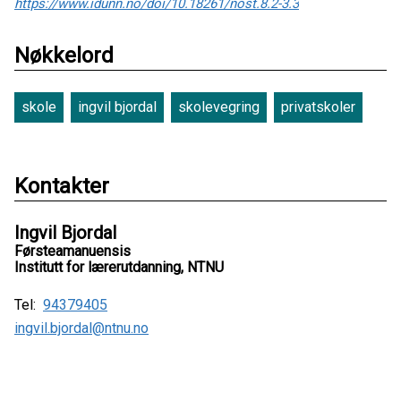
https://www.idunn.no/doi/10.18261/nost.8.2-3.3
Nøkkelord
skole
ingvil bjordal
skolevegring
privatskoler
Kontakter
Ingvil Bjordal
Førsteamanuensis
Institutt for lærerutdanning, NTNU
Tel:
94379405
ingvil.bjordal@ntnu.no