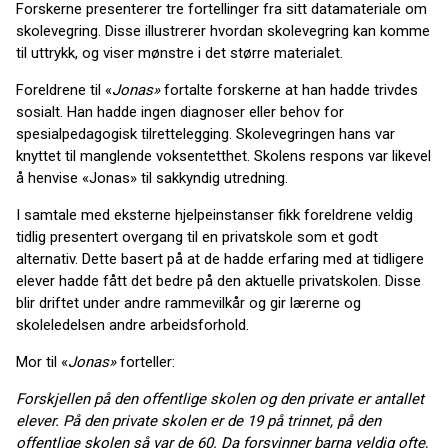
Forskerne presenterer tre fortellinger fra sitt datamateriale om
skolevegring. Disse illustrerer hvordan skolevegring kan komme
til uttrykk, og viser mønstre i det større materialet.
Foreldrene til «
Jonas»
fortalte forskerne at han hadde trivdes
sosialt. Han hadde ingen diagnoser eller behov for
spesialpedagogisk tilrettelegging. Skolevegringen hans var
knyttet til manglende voksentetthet. Skolens respons var likevel
å henvise «Jonas» til sakkyndig utredning.
I samtale med eksterne hjelpeinstanser fikk foreldrene veldig
tidlig presentert overgang til en privatskole som et godt
alternativ. Dette basert på at de hadde erfaring med at tidligere
elever hadde fått det bedre på den aktuelle privatskolen. Disse
blir driftet under andre rammevilkår og gir lærerne og
skoleledelsen andre arbeidsforhold.
Mor til «
Jonas»
forteller:
Forskjellen på den offentlige skolen og den private er antallet
elever. På den private skolen er de 19 på trinnet, på den
offentlige skolen så var de 60. Da forsvinner barna veldig ofte,