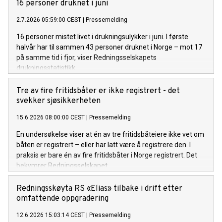
16 personer druknet i juni
2.7.2026 05:59:00 CEST
|
Pressemelding
16 personer mistet livet i drukningsulykker i juni. I første
halvår har til sammen 43 personer druknet i Norge – mot 17
på samme tid i fjor, viser Redningsselskapets
drukningsstatistikk.
Tre av fire fritidsbåter er ikke registrert - det
svekker sjøsikkerheten
15.6.2026 08:00:00 CEST
|
Pressemelding
En undersøkelse viser at én av tre fritidsbåteiere ikke vet om
båten er registrert – eller har latt være å registrere den. I
praksis er bare én av fire fritidsbåter i Norge registrert. Det
bekymrer Redningsselskapet.
Redningsskøyta RS «Elias» tilbake i drift etter
omfattende oppgradering
12.6.2026 15:03:14 CEST
|
Pressemelding