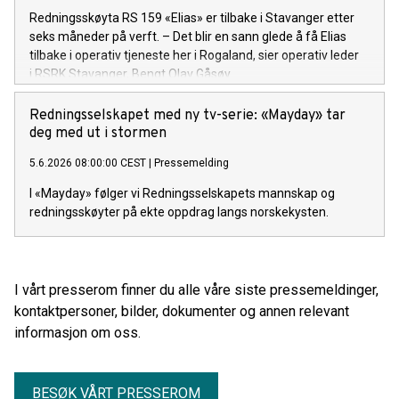
Redningsskøyta RS 159 «Elias» er tilbake i Stavanger etter
seks måneder på verft. – Det blir en sann glede å få Elias
tilbake i operativ tjeneste her i Rogaland, sier operativ leder
i RSRK Stavanger, Bengt Olav Gåsøy.
Redningsselskapet med ny tv-serie: «Mayday» tar
deg med ut i stormen
5.6.2026 08:00:00 CEST
|
Pressemelding
I «Mayday» følger vi Redningsselskapets mannskap og
redningsskøyter på ekte oppdrag langs norskekysten.
I vårt presserom finner du alle våre siste pressemeldinger,
kontaktpersoner, bilder, dokumenter og annen relevant
informasjon om oss.
BESØK VÅRT PRESSEROM