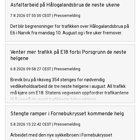
Asfaltarbeid på Hålogalandsbrua de neste ukene
7.8.2026 07:55:00 CEST
|
Pressemelding
Det blir begrensninger for trafikken over Hålogalandsbrua på
E6 i Narvik fra mandag 10. August og i fire uker fremover.
Venter mer trafikk på E18 forbi Porsgrunn de neste
helgene
6.8.2026 09:58:27 CEST
|
Pressemelding
Brevik bru på riksveg 354 stenges for nødvendig
vedlikeholdsarbeid de tre neste helgene i august. All trafikk
må kjøre om E18. Statens vegvesen oppfordrer trafikantene
til å unngå de mest trafikkerte tidspunktene.
Stengte ramper i Fornebukrysset kommende helg
5.8.2026 15:22:42 CEST
|
Pressemelding
Arbeidet med den nye sykkelbroen i Fornebukrysset