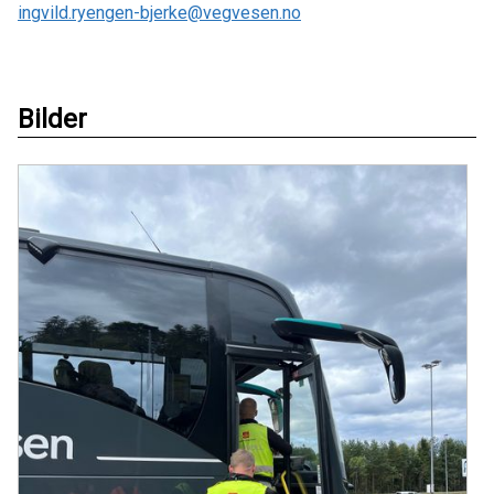
ingvild.ryengen-bjerke@vegvesen.no
Bilder