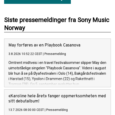
Siste pressemeldinger fra Sony Music
Norway
May forføres av en Playbook Casanova
3.8.2026 10:52:22 CEST
|
Pressemelding
Omtrent midtveis i en travel festivalsommer slipper May den
uimotståelige singelen "Playbook Casanova". Videre i august
blir hun å se på Øyafestivalen i Oslo (14), Bakgårdsfestivalen
i Harstad (15), Ypsilon i Drammen (22) og Rakettnatt i
Tromsø (28). Og 5. september avslutter hun
festivalsesongen med Spirefest i Ålesund.
«Karoline hele året» fanger oppmerksomheten med
sitt debutalbum!
13.7.2026 08:00:00 CEST
|
Pressemelding