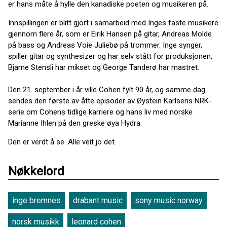
er hans måte å hylle den kanadiske poeten og musikeren på.
Innspillingen er blitt gjort i samarbeid med Inges faste musikere
gjennom flere år, som er Eirik Hansen på gitar, Andreas Molde
på bass og Andreas Voie Juliebø på trommer. Inge synger,
spiller gitar og synthesizer og har selv stått for produksjonen,
Bjarne Stensli har mikset og George Tanderø har mastret.
Den 21. september i år ville Cohen fylt 90 år, og samme dag
sendes den første av åtte episoder av Øystein Karlsens NRK-
serie om Cohens tidlige karriere og hans liv med norske
Marianne Ihlen på den greske øya Hydra.
Den er verdt å se. Alle veit jo det.
Nøkkelord
inge bremnes
drabant music
sony music norway
norsk musikk
leonard cohen