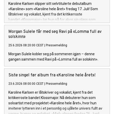
Karoline Karlsen slipper sitt selvtitulerte debutalbum
«Karoline» som «Karoline hele året» fredag 17. Juli! Som
låtskriver og vokalist, kjent fra det kritikerroste
bandet «Klossmajor» tar hun nå for alvor sin plass som
soloartist. Lytteren inviteres inn i et personlig og ujålete
univers fullt av varme, humor og ærlighet.
Morgan Sulele får med seg Ravi på «Lomma full av
solskinn»
25.6.2026 08:20:00 CEST
|
Pressemelding
Morgan Sulele kobler seg på sommeren igjen – denne
gangen sammen med Ravi på «Lomma full av solskinn».
Siste singel før album fra «Karoline hele året»!
23.6.2026 08:00:00 CEST
|
Pressemelding
Karoline Karlsen er låtskriver og vokalist, kjent fra det
kritikerroste bandet Klossmajor. Nå debuterer hun som
soloartist med prosjektet «Karoline hele året», hvor hun
inviterer lytteren inn i et personlig og ujålete univers fullt av
varme, humor og ærlighet. «Mail» slippes fredag 26. Juni!