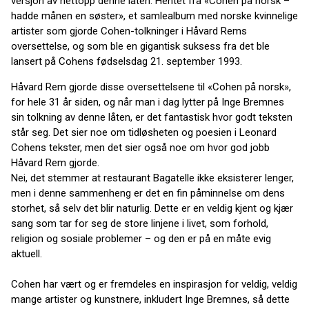
versjon av nettopp denne låten. Hentet fra «Cohen på norsk –
hadde månen en søster», et samlealbum med norske kvinnelige
artister som gjorde Cohen-tolkninger i Håvard Rems
oversettelse, og som ble en gigantisk suksess fra det ble
lansert på Cohens fødselsdag 21. september 1993.
Håvard Rem gjorde disse oversettelsene til «Cohen på norsk»,
for hele 31 år siden, og når man i dag lytter på Inge Bremnes
sin tolkning av denne låten, er det fantastisk hvor godt teksten
står seg. Det sier noe om tidløsheten og poesien i Leonard
Cohens tekster, men det sier også noe om hvor god jobb
Håvard Rem gjorde.
Nei, det stemmer at restaurant Bagatelle ikke eksisterer lenger,
men i denne sammenheng er det en fin påminnelse om dens
storhet, så selv det blir naturlig. Dette er en veldig kjent og kjær
sang som tar for seg de store linjene i livet, som forhold,
religion og sosiale problemer – og den er på en måte evig
aktuell.
Cohen har vært og er fremdeles en inspirasjon for veldig, veldig
mange artister og kunstnere, inkludert Inge Bremnes, så dette