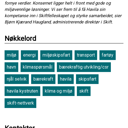
fornye verdier. Konsernet ligger helt i front med gode og
miljøvennlige løsninger. Vi ser frem til å få Havila sin
kompetanse inn i Skiftfelleskapet og styrke samarbeidet, sier
Bjørn Kjærand Haugland, administrerende direktør i Skift.
Nøkkelord
miljø
energi
miljøskipsfart
transport
fartøy
havn
klimaspørsmål
bærekraftig utvikling/csr
njål selvik
bærekraft
havila
skipsfart
havila kystruten
klima og miljø
skift
skift-nettverk