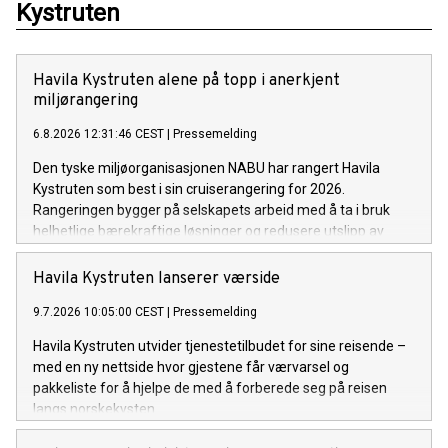
Kystruten
Havila Kystruten alene på topp i anerkjent
miljørangering
6.8.2026 12:31:46 CEST
|
Pressemelding
Den tyske miljøorganisasjonen NABU har rangert Havila
Kystruten som best i sin cruiserangering for 2026.
Rangeringen bygger på selskapets arbeid med å ta i bruk
helhetlige bærekraftige løsninger og redusere utslipp av
klimagasser og luftforurensning langs norskekysten. Som i
fjor setter det norskeide rederiet standarden for
Havila Kystruten lanserer værside
cruiseindustrien.
9.7.2026 10:05:00 CEST
|
Pressemelding
Havila Kystruten utvider tjenestetilbudet for sine reisende –
med en ny nettside hvor gjestene får værvarsel og
pakkeliste for å hjelpe de med å forberede seg på reisen
langs norskekysten.