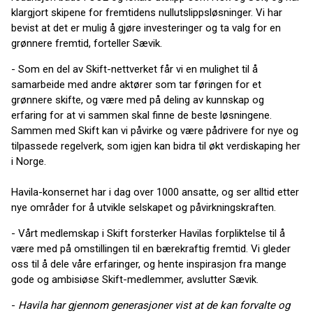
klargjort skipene for fremtidens nullutslippsløsninger. Vi har
bevist at det er mulig å gjøre investeringer og ta valg for en
grønnere fremtid, forteller Sævik.
- Som en del av Skift-nettverket får vi en mulighet til å
samarbeide med andre aktører som tar føringen for et
grønnere skifte, og være med på deling av kunnskap og
erfaring for at vi sammen skal finne de beste løsningene.
Sammen med Skift kan vi påvirke og være pådrivere for nye og
tilpassede regelverk, som igjen kan bidra til økt verdiskaping her
i Norge.
Havila-konsernet har i dag over 1000 ansatte, og ser alltid etter
nye områder for å utvikle selskapet og påvirkningskraften.
- Vårt medlemskap i Skift forsterker Havilas forpliktelse til å
være med på omstillingen til en bærekraftig fremtid. Vi gleder
oss til å dele våre erfaringer, og hente inspirasjon fra mange
gode og ambisiøse Skift-medlemmer, avslutter Sævik.
-
Havila har gjennom generasjoner vist at de kan forvalte og