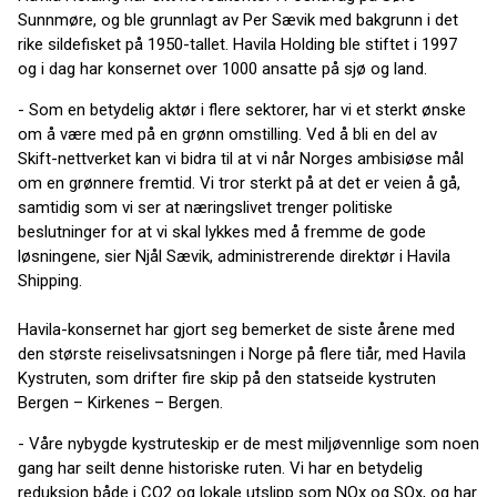
Sunnmøre, og ble grunnlagt av Per Sævik med bakgrunn i det
rike sildefisket på 1950-tallet. Havila Holding ble stiftet i 1997
og i dag har konsernet over 1000 ansatte på sjø og land.
- Som en betydelig aktør i flere sektorer, har vi et sterkt ønske
om å være med på en grønn omstilling. Ved å bli en del av
Skift-nettverket kan vi bidra til at vi når Norges ambisiøse mål
om en grønnere fremtid. Vi tror sterkt på at det er veien å gå,
samtidig som vi ser at næringslivet trenger politiske
beslutninger for at vi skal lykkes med å fremme de gode
løsningene, sier Njål Sævik, administrerende direktør i Havila
Shipping.
Havila-konsernet har gjort seg bemerket de siste årene med
den største reiselivsatsningen i Norge på flere tiår, med Havila
Kystruten, som drifter fire skip på den statseide kystruten
Bergen – Kirkenes – Bergen.
- Våre nybygde kystruteskip er de mest miljøvennlige som noen
gang har seilt denne historiske ruten. Vi har en betydelig
reduksjon både i CO2 og lokale utslipp som NOx og SOx, og har