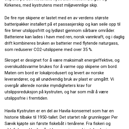
Kirkenes, med kystrutens mest miljøvennlige skip.
De fire nye skipene er lastet med en av verdens største
batteripakker installert på et passasjerskip og kan seile opp til
fire timer utslippsfritt og lydløst gjennom sårbare områder.
Batteriene kan lades i havn med ren, norsk vannkraft, og i daglig
drift kombineres bruken av batterier med flytende naturgass,
som reduserer CO2-utslippene med over 35 %.
Skroget er designet for å være maksimalt energieffektive, og
overskuddsvarme brukes for å varme opp skipene om bord.
Maten om bord er lokalprodusert og levert av norske
leverandører, og all unødvendig bruk av plast er unngått. Vi
overgår allerede norske myndigheters krav for
utslippsreduksjon på kystruten, og har som mål å være
utslippsfrie i fremtiden.
Havila Kystruten er en del av Havila-konsernet som har en
historie tilbake til 1950-tallet. Det startet når grunnlegger Per
Sævik kjøpte sin første fiskebåt i tenårene. Fra fiskeri og