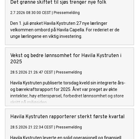
Det grønne skiftet til sjøs trenger nye folk
2.7.2026 08:30:00 CEST
|
Pressemelding
Den 1. juli ønsket Havila Kystruten 27 nye lærlinger
velkommen ombord på Havila Capella. For rederiet er de
unge lærlingene en viktig investering.
Vekst og bedre lønnsomhet for Havila Kystruten i
2025
28.5.2026 21:26:47 CEST
|
Pressemelding
Havila Kystruten publiserte torsdag kveld sin integrerte års-
og bærekraftsrapport for 2025. Året var preget av økte
inntekter, høy etterspørsel, forbedret lønnsomhet og store
skritt på miljøsiden.
Havila Kystruten rapporterer sterkt første kvartal
28.5.2026 21:22:34 CEST
|
Pressemelding
Havila Kystruten leverte en solid operasjonell og finansiell