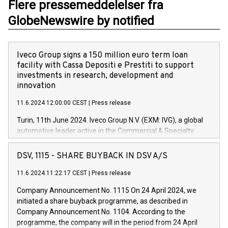
Flere pressemeddelelser fra
GlobeNewswire by notified
Iveco Group signs a 150 million euro term loan
facility with Cassa Depositi e Prestiti to support
investments in research, development and
innovation
11.6.2024 12:00:00 CEST
|
Press release
Turin, 11th June 2024. Iveco Group N.V. (EXM: IVG), a global
automotive leader active in the Commercial & Specialty
Vehicles, Powertrain and related Financial Services arenas,
has successfully signed a term loan facility of 150 million
DSV, 1115 - SHARE BUYBACK IN DSV A/S
euros with Cassa Depositi e Prestiti (CDP), for the creation of
new projects in Italy dedicated to research, development and
11.6.2024 11:22:17 CEST
|
Press release
innovation. In detail, through the resources made available
Company Announcement No. 1115 On 24 April 2024, we
by CDP, Iveco Group will develop innovative technologies and
initiated a share buyback programme, as described in
architectures in the field of electric propulsion and further
Company Announcement No. 1104. According to the
develop solutions for autonomous driving, digitalisation and
programme, the company will in the period from 24 April
vehicle connectivity aimed at increasing efficiency, safety,