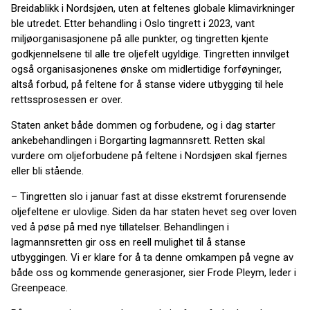
Breidablikk i Nordsjøen, uten at feltenes globale klimavirkninger
ble utredet. Etter behandling i Oslo tingrett i 2023, vant
miljøorganisasjonene på alle punkter, og tingretten kjente
godkjennelsene til alle tre oljefelt ugyldige. Tingretten innvilget
også organisasjonenes ønske om midlertidige forføyninger,
altså forbud, på feltene for å stanse videre utbygging til hele
rettssprosessen er over.
Staten anket både dommen og forbudene, og i dag starter
ankebehandlingen i Borgarting lagmannsrett. Retten skal
vurdere om oljeforbudene på feltene i Nordsjøen skal fjernes
eller bli stående.
– Tingretten slo i januar fast at disse ekstremt forurensende
oljefeltene er ulovlige. Siden da har staten hevet seg over loven
ved å pøse på med nye tillatelser. Behandlingen i
lagmannsretten gir oss en reell mulighet til å stanse
utbyggingen. Vi er klare for å ta denne omkampen på vegne av
både oss og kommende generasjoner, sier Frode Pleym, leder i
Greenpeace.