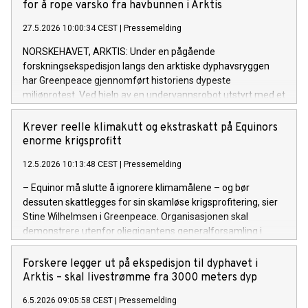
for å rope varsko fra havbunnen i Arktis
27.5.2026 10:00:34 CEST
|
Pressemelding
NORSKEHAVET, ARKTIS: Under en pågående
forskningsekspedisjon langs den arktiske dyphavsryggen
har Greenpeace gjennomført historiens dypeste
miljøprotest. Ved hjelp av en undervannsrobot utstyrt med et
protestskilt, har organisasjonen sendt en direkte beskjed til
verdens ledere fra 2 315 meters dyp: LYTT TIL
Krever reelle klimakutt og ekstraskatt på Equinors
FORSKNINGEN!
enorme krigsprofitt
12.5.2026 10:13:48 CEST
|
Pressemelding
– Equinor må slutte å ignorere klimamålene – og bør
dessuten skattlegges for sin skamløse krigsprofitering, sier
Stine Wilhelmsen i Greenpeace. Organisasjonen skal
demonstrere utenfor oljegigantens generalforsamling i
Stavanger i dag.
Forskere legger ut på ekspedisjon til dyphavet i
Arktis – skal livestrømme fra 3000 meters dyp
6.5.2026 09:05:58 CEST
|
Pressemelding