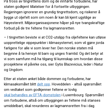
På tross av tingrettens dom og de innførte forbudene, har
staten godkjent tillatelser for å fortsette utbyggingen.
Regjeringen ignorerer en grundig tingrettsdom, og risikerer å
bygge ut oljefelt som om noen år kan bli kjent ugyldige av
Høyesterett. Miljøorganisasjonene håper på nye tvangskraftige
forbud på de tre feltene fra lagmannsretten.
– I tingretten beviste vi at CO2-utslipp fra oljefeltene kan utløse
uopprettelige vippepunkter i klimasystemet, som vil gjøre jorda
farligere for alle vi som lever her. Den norske staten må
begynne å ta hensyn til barn og unges framtid. Og det betyr at
vi som samfunn må ha tilgang til kunnskap om hvordan disse
prosjektene vil påvirke oss, sier Gytis Blazevicius, leder i Natur
og Ungdom.
Etter at staten anket både dommen og forbudene, har
klimasøksmålet blitt
delt opp
. Hoveddelen - altså spørsmålet
om vedtaket som godkjenner feltene er lovlig
skal behandles av EFTA-domstolen
i Luxembourg. Spørsmålet
om forbudene, altså om utbyggingen av feltene må stanses
umiddelbart, skal revurderes av lagmannsretten fra i dag.