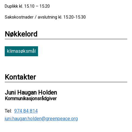
Duplikk kl. 15.10 – 15.20
Sakskostnader / avslutning kl. 15.20-15.30
Nøkkelord
klimasøksmål
Kontakter
Juni Haugan Holden
Kommunikasjonsrådgiver
Tel:
974 84 814
juni.haugan.holden@greenpeace.org