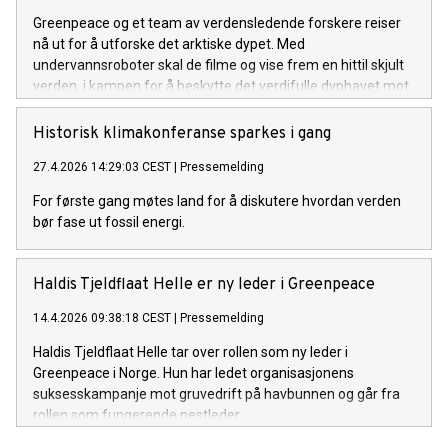
Greenpeace og et team av verdensledende forskere reiser
nå ut for å utforske det arktiske dypet. Med
undervannsroboter skal de filme og vise frem en hittil skjult
verden, i kampen for å beskytte det verdifulle dyphavet mot
gruvedrift på havbunnen.
Historisk klimakonferanse sparkes i gang
27.4.2026 14:29:03 CEST
|
Pressemelding
For første gang møtes land for å diskutere hvordan verden
bør fase ut fossil energi.
Haldis Tjeldflaat Helle er ny leder i Greenpeace
14.4.2026 09:38:18 CEST
|
Pressemelding
Haldis Tjeldflaat Helle tar over rollen som ny leder i
Greenpeace i Norge. Hun har ledet organisasjonens
suksesskampanje mot gruvedrift på havbunnen og går fra
rollen som fungerende nestleder.