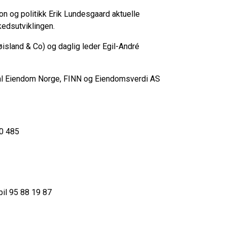
n og politikk Erik Lundesgaard aktuelle
edsutviklingen.
øisland & Co) og daglig leder Egil-André
kal Eiendom Norge, FINN og Eiendomsverdi AS
20 485
bil 95 88 19 87