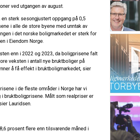
roner ved utgangen av august.
a en sterk sesongjustert oppgang på 0,5
sene i alle de store byene med unntak av
ngen i det norske boligmarkedet er sterk for
dsen i Eiendom Norge.
høsten enn i 2022 og 2023, da boligprisene falt
ore veksten i antall nye bruktboliger på
ner å få effekt i bruktboligmarkedet, sier
prisene i de fleste områder i Norge har vi
i bruktboligprisene. Målt som realpriser er
ier Lauridsen.
 8,6 prosent flere enn tilsvarende måned i