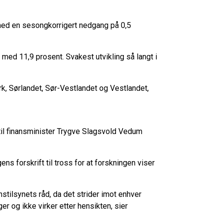
 med en sesongkorrigert nedgang på 0,5
med 11,9 prosent. Svakest utvikling så langt i
rk, Sørlandet, Sør-Vestlandet og Vestlandet,
til finansminister Trygve Slagsvold Vedum
ns forskrift til tross for at forskningen viser
nstilsynets råd, da det strider imot enhver
r og ikke virker etter hensikten, sier