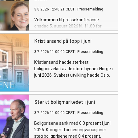
3.8.2026 12:40:21 CEST
|
Pressemelding
Velkommen til pressekonferanse
onsdag 5. august 2026 kl. 11.00 for
Eiendom Norges boligprisstatistikk for
juli 2026.
Kristiansand på topp i juni
3.7.2026 11:00:00 CEST
|
Pressemelding
Kristiansand hadde sterkest
boligprisvekst av de store byene i Norge i
juni 2026. Svakest utvikling hadde Oslo.
Sterkt boligmarkedet i juni
3.7.2026 11:00:00 CEST
|
Pressemelding
Boligprisene sank med 0,3 prosent i juni
2026. Korrigert for sesongvariasjoner
steg boligprisene med 0,4 prosent.