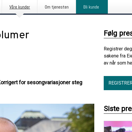
Våre kunder
Om tjenesten
Bli kunde
olumer
Følg pre
Registrer deg
sakene fra E
av når som he
orrigert for sesongvariasjoner steg
REGISTRE
Siste pr