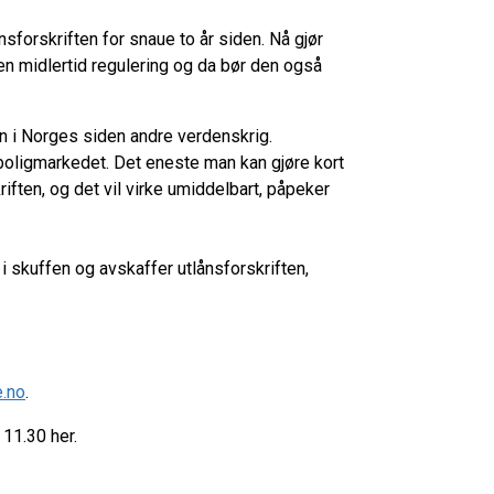
nsforskriften for snaue to år siden. Nå gjør
e en midlertid regulering og da bør den også
n i Norges siden andre verdenskrig.
ieboligmarkedet. Det eneste man kan gjøre kort
riften, og det vil virke umiddelbart, påpeker
 i skuffen og avskaffer utlånsforskriften,
.no
.
11.30 her.