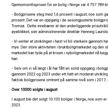
Gjennomsnittsprisen for en bolig i Norge var 4 757 789 k
- Boligprisene steg med 1,6 prosent i august, noe som g
prosent. Det var en oppgang i de sesongjusterte boligpri
Tromsø. Dette innebærer at den underliggende prisutvikli
øyeblikket, sier administrerende direktør Henning Lauri
- Vi venter at utviklingen i høst vil bli sterkere gjennom 
mye. Den store aktiviteten i bruktboligmarkedet og den st
markedet kan tyde på at krisen i nyboligmarkedet nå begyn
han.
- Selv om vi så langt i år har fått en solid oppgang i bolig
gjennom 2022 og 2023 under ett hatt en moderat utvikling 
faktisk boligprisene omtrent på samme nivå som i 2017, s
Over 10000 solgte i august
I august ble det solgt 10.103 boliger i Norge, noe som er
2023.