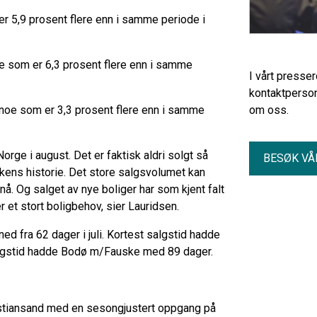
 er 5,9 prosent flere enn i samme periode i
noe som er 6,3 prosent flere enn i samme
I vårt presse
kontaktperson
e, noe som er 3,3 prosent flere enn i samme
om oss.
Norge i august. Det er faktisk aldri solgt så
BESØK VÅ
kkens historie. Det store salgsvolumet kan
nå. Og salget av nye boliger har som kjent falt
 et stort boligbehov, sier Lauridsen.
ed fra 62 dager i juli. Kortest salgstid hadde
lgstid hadde Bodø m/Fauske med 89 dager.
ristiansand med en sesongjustert oppgang på