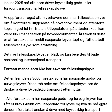
januar 2025 må alle som driver løyvepliktig gods- eller
turvogntransport ha fellesskapsløyve.
Vi oppfordrer også alle løyvehavere som har fellesskapsløyve
om å kontrollere utløpsdato på hoveddokument og attesterte
kopier i god tid før fristen. Utløpsdatoen på attestert kopi kan
være ulik utløpsdatoen på hoveddokumentet. Årsaken til dette
er at foretaket har meldt nasjonale løyver tapt og fått utstedt
fellesskapsløyve som erstatning.
Det nye fellesskapsløyvet er blått, og kan benyttes til både
nasjonal og internasjonal transport.
Fortsatt mange som ikke har søkt om fellesskapsløyve
Det er fremdeles 3600 foretak som har nasjonale gods- og
turvognløyver. Disse må søke om fellesskapsløyve om de
ønsker å drive løyvepliktig transport etter nyttår.
- Alle foretak som har nasjonale gods- og turvognløyver har
fått et brev i Altinn om utløpsdato for løyve og hva de må gjøre
dersom foretaket ønsker å drive med løyvepliktig transport