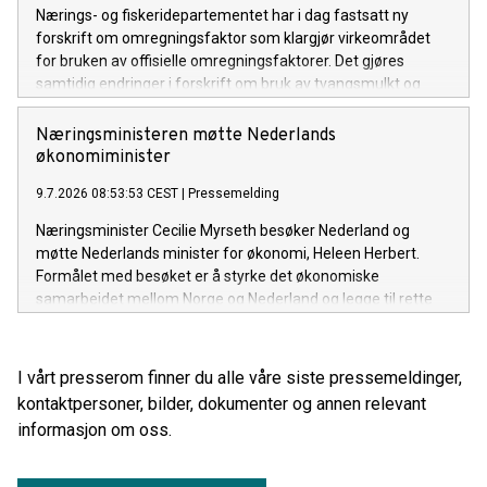
Nærings- og fiskeridepartementet har i dag fastsatt ny
forskrift om omregningsfaktor som klargjør virkeområdet
for bruken av offisielle omregningsfaktorer. Det gjøres
samtidig endringer i forskrift om bruk av tvangsmulkt og
overtredelsesgebyr ved brudd på havressurslova og
deltakerloven, i tråd med sanksjonsreglene i den nye
Næringsministeren møtte Nederlands
forskriften.
økonomiminister
9.7.2026 08:53:53 CEST
|
Pressemelding
Næringsminister Cecilie Myrseth besøker Nederland og
møtte Nederlands minister for økonomi, Heleen Herbert.
Formålet med besøket er å styrke det økonomiske
samarbeidet mellom Norge og Nederland og legge til rette
for økt handel, investeringer og næringslivssamarbeid.
I vårt presserom finner du alle våre siste pressemeldinger,
kontaktpersoner, bilder, dokumenter og annen relevant
informasjon om oss.