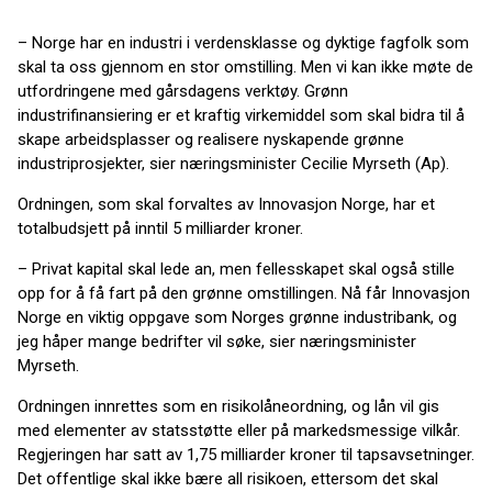
– Norge har en industri i verdensklasse og dyktige fagfolk som
skal ta oss gjennom en stor omstilling. Men vi kan ikke møte de
utfordringene med gårsdagens verktøy. Grønn
industrifinansiering er et kraftig virkemiddel som skal bidra til å
skape arbeidsplasser og realisere nyskapende grønne
industriprosjekter, sier næringsminister Cecilie Myrseth (Ap).
Ordningen, som skal forvaltes av Innovasjon Norge, har et
totalbudsjett på inntil 5 milliarder kroner.
– Privat kapital skal lede an, men fellesskapet skal også stille
opp for å få fart på den grønne omstillingen. Nå får Innovasjon
Norge en viktig oppgave som Norges grønne industribank, og
jeg håper mange bedrifter vil søke, sier næringsminister
Myrseth.
Ordningen innrettes som en risikolåneordning, og lån vil gis
med elementer av statsstøtte eller på markedsmessige vilkår.
Regjeringen har satt av 1,75 milliarder kroner til tapsavsetninger.
Det offentlige skal ikke bære all risikoen, ettersom det skal