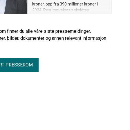
kroner, opp fra 390 millioner kroner i
2024. Resultatveksten skyldtes
helårseffekt for Berlingske Media på
151 millioner kroner, sterk digital
abonnementsvekst, god digital
rom finner du alle våre siste pressemeldinger,
annonseutvikling og lavere kostnader til
er, bilder, dokumenter og annen relevant informasjon
papirprodukter i den norske
medievirksomheten.
RT PRESSEROM