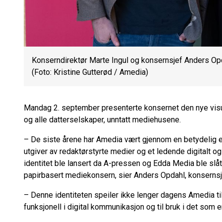
Konserndirektør Marte Ingul og konsernsjef Anders Opd
(Foto: Kristine Gutterød / Amedia)
Mandag 2. september presenterte konsernet den nye visue
og alle datterselskaper, unntatt mediehusene.
– De siste årene har Amedia vært gjennom en betydelig en
utgiver av redaktørstyrte medier og et ledende digitalt og
identitet ble lansert da A-pressen og Edda Media ble slå
papirbasert mediekonsern, sier Anders Opdahl, konsernsje
– Denne identiteten speiler ikke lenger dagens Amedia til
funksjonell i digital kommunikasjon og til bruk i det som 