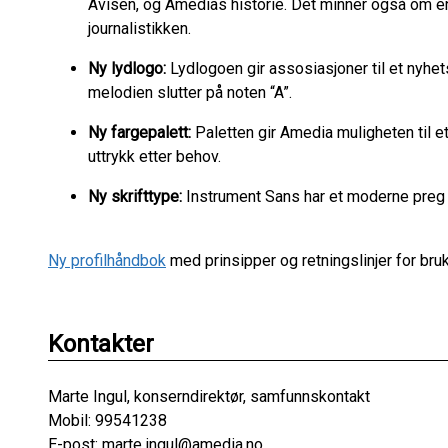
Avisen, og Amedias historie. Det minner også om en
journalistikken.
Ny lydlogo:
Lydlogoen gir assosiasjoner til et nyhet
melodien slutter på noten “A”.
Ny fargepalett:
Paletten gir Amedia muligheten til 
uttrykk etter behov.
Ny skrifttype:
Instrument Sans har et moderne preg 
Ny profilhåndbok
med prinsipper og retningslinjer for bruk 
Kontakter
Marte Ingul, konserndirektør, samfunnskontakt
Mobil: 99541238
E-post: marte.ingul@amedia.no