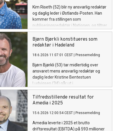
Kim Riseth (52) blir ny ansvarlig redaktør
og daglig leder i Østlands-Posten. Han
kommer fra stillingen som
publiseringsredaktør i Nationen, og tiltrer
ved månedsskiftet september/oktober.
Bjørn Bjørkli konstitueres som
redaktør i Hadeland
18.6.2026 11:07:01 CEST
|
Pressemelding
Bjørn Bjørkli (53) tar midlertidig over
ansvaret mens ansvarlig redaktør og
daglig leder Kristine Bentestuen
Ludvigsen (34) går ut i
foreldrepermisjon.
Tilfredsstillende resultat for
Amedia i 2025
15.6.2026 12:00:54 CEST
|
Pressemelding
Amedia leverte i 2025 et brutto
driftsresultat (EBITDA) på 593 millioner