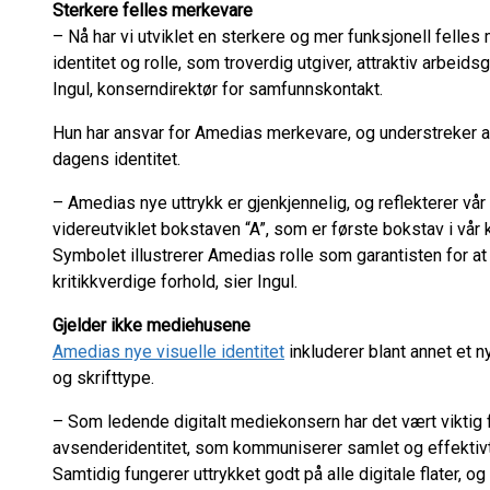
Sterkere felles merkevare
– Nå har vi utviklet en sterkere og mer funksjonell fel
identitet og rolle, som troverdig utgiver, attraktiv arbeid
Ingul, konserndirektør for samfunnskontakt.
Hun har ansvar for Amedias merkevare, og understreker at 
dagens identitet.
– Amedias nye uttrykk er gjenkjennelig, og reflekterer vår 
videreutviklet bokstaven “A”, som er første bokstav i vår k
Symbolet illustrerer Amedias rolle som garantisten for at 
kritikkverdige forhold, sier Ingul.
Gjelder ikke mediehusene
Amedias nye visuelle identitet
inkluderer blant annet et n
og skrifttype.
– Som ledende digitalt mediekonsern har det vært viktig 
avsenderidentitet, som kommuniserer samlet og effektivt
Samtidig fungerer uttrykket godt på alle digitale flater, og