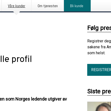
Våre kunder
Om tjenesten
Bli kunde
Følg pre
Registrer deg
sakene fra Am
som helst.
le profil
REGISTRE
Siste pr
llen som Norges ledende utgiver av