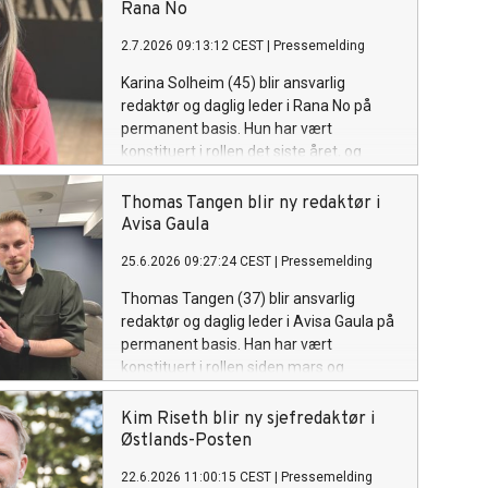
Rana No
2.7.2026 09:13:12 CEST
|
Pressemelding
Karina Solheim (45) blir ansvarlig
redaktør og daglig leder i Rana No på
permanent basis. Hun har vært
konstituert i rollen det siste året, og
kommer fra stillingen som
nyhetsredaktør i samme avis.
Thomas Tangen blir ny redaktør i
Avisa Gaula
25.6.2026 09:27:24 CEST
|
Pressemelding
Thomas Tangen (37) blir ansvarlig
redaktør og daglig leder i Avisa Gaula på
permanent basis. Han har vært
konstituert i rollen siden mars og
kommer fra Trondheims-avisa Nidaros.
Kim Riseth blir ny sjefredaktør i
Østlands-Posten
22.6.2026 11:00:15 CEST
|
Pressemelding