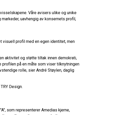
 avisselskapene. Våre avisers ulike og unike
g markeder, uavhengig av konsernets profil,
t visuell profil med en egen identitet, men
 aktivitet og støtte tiltak innen demokrati,
ye profilen på en måte som viser tilknytningen
stendige rolle, sier André Støylen, daglig
d TRY Design.
 "A", som representerer Amedias kjerne,