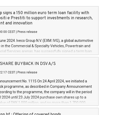
 signs a 150 million euro term loan facility with
siti e Prestiti to support investments in research,
t and innovation
00:00 CEST
|
Press release
June 2024. Iveco Group N.V. (EXM: IVG), a global automotive
e in the Commercial & Specialty Vehicles, Powertrain and
ncial Services arenas, has successfully signed a term loan
50 million euros with Cassa Depositi e Prestiti (CDP), for the
new projects in Italy dedicated to research, development
 - SHARE BUYBACK IN DSV A/S
on. In detail, through the resources made available by CDP,
22:17 CEST
|
Press release
will develop innovative technologies and architectures in
electric propulsion and further develop solutions for
ouncement No. 1115 On 24 April 2024, we initiated a
riving, digitalisation and vehicle connectivity aimed at
ck programme, as described in Company Announcement
ficiency, safety, driving comfort and productivity. The
cording to the programme, the company will in the period
estments, which will have a 5-year amortising profile, will
l 2024 until 23 July 2024 purchase own shares up to a
veco Group in Italy by the end of 2025. Iveco Group N.V.
ue of DKK 1,000 million, and no more than 1,700,000
s the home of unique people and brands that power your
esponding to 0.79% of the share capital at
 mission to advance a more sustainable society. The eight
nt of the programme. The programme has been
nn hf.: Offering of covered bonds