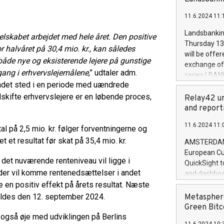
brands are 
implemented
11.6.2024 11:
European Par
the rules on
Landsbankinn
elskabet arbejdet med hele året. Den positive
the Commiss
Thursday 13 
or halvåret på 30,4 mio. kr., kan således
to as the Sa
will be offe
 både nye og eksisterende lejere på gunstige
backAverage
exchange off
days 1-2547
gang i erhvervslejemålene
,” udtaler adm.
series LBANK
20247,0001,
undet sted i en periode med uændrede
covered bon
20245,0001,
dskifte erhvervslejere er en løbende proces,
price of the
Relay42 un
June20243,0
20 June 202
and report
20244,0001,
with stable 
11.6.2024 11:
Markets will
al på 2,5 mio. kr. følger forventningerne og
+354 410 73
 et resultat før skat på 35,4 mio. kr.
AMSTERDAM, 
European Cu
 det nuværende renteniveau vil ligge i
QuickSight t
t der vil komme rentenedsættelser i andet
and dashboa
ve en positiv effekt på årets resultat. Næste
customer da
to dive deep
oldes den 12. september 2024.
Metasphere
the performa
Green Bitc
paid, and ow
 også øje med udviklingen på Berlins