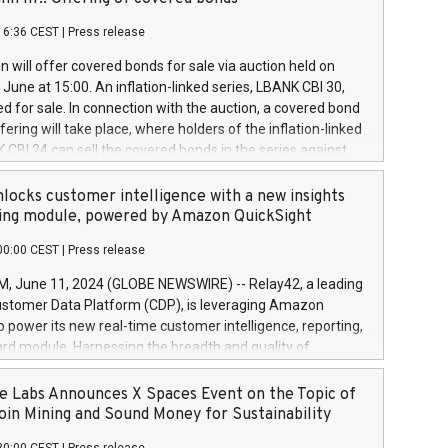
each a
 in accordance with Regulation No. 596/2014 of the
16:36 CEST
|
Press release
liament and Council of 16 April 2014 (“MAR”) (save for
 share buyback programmes set out in MAR article 5) and
 will offer covered bonds for sale via auction held on
ion Delegated Regulation (EU) 2016/1052, also referred
June at 15:00. An inflation-linked series, LBANK CBI 30,
fe Harbour rules. Trading dayNumber of shares bought
red for sale. In connection with the auction, a covered bond
 transaction priceAmount DKKAccumulated trading for
ering will take place, where holders of the inflation-linked
8,1001,023.01489,100,86026:3 June
 CBI 24 can sell the covered bonds in the series against
050.597,354,13027:4 June
ds bought in the above-mentioned auction. The clean
055.705,278,50028:6
 bonds is predefined at 99,594. Expected settlement date is
locks customer intelligence with a new insights
001,096.273,288,81029:7 June
4. Covered bonds issued by Landsbankinn are rated A+
ing module, powered by Amazon QuickSight
106.174,424,68
outlook by S&P Global Ratings. Landsbankinn Capital
00:00 CEST
|
Press release
 manage the auction. For further information, please call
30 or email verdbrefamidlun@landsbankinn.is.
June 11, 2024 (GLOBE NEWSWIRE) -- Relay42, a leading
stomer Data Platform (CDP), is leveraging Amazon
o power its new real-time customer intelligence, reporting,
rd module. Harnessing the breadth and quality of
ta, the new Insights module empowers marketing teams
 into customer behaviors and gain invaluable insights into
 Labs Announces X Spaces Event on the Topic of
nce of their marketing programs across all online, offline,
oin Mining and Sound Money for Sustainability
ned marketing channels. Preview of the Relay42 Insights