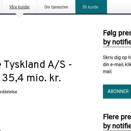
Våre kunder
Om tjenesten
Bli kunde
Følg pre
by notifi
Skriv dig op 
Tyskland A/S -
din e-mail, kl
mail.
 35,4 mio. kr.
ABONNER
eddelelse
Flere pr
by notifi