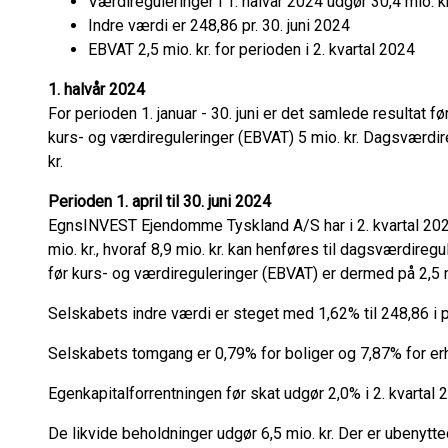
Værdireguleringer i 1. halvår 2024 udgør 30,4 mio. kr
Indre værdi er 248,86 pr. 30. juni 2024
EBVAT 2,5 mio. kr. for perioden i 2. kvartal 2024
1. halvår 2024
For perioden 1. januar - 30. juni er det samlede resultat fø
kurs- og værdireguleringer (EBVAT) 5 mio. kr. Dagsværdire
kr.
Perioden 1. april til 30. juni 2024
EgnsINVEST Ejendomme Tyskland A/S har i 2. kvartal 2024 r
mio. kr., hvoraf 8,9 mio. kr. kan henføres til dagsværdire
før kurs- og værdireguleringer (EBVAT) er dermed på 2,5 mi
Selskabets indre værdi er steget med 1,62% til 248,86 i 
Selskabets tomgang er 0,79% for boliger og 7,87% for erhve
Egenkapitalforrentningen før skat udgør 2,0% i 2. kvartal 
De likvide beholdninger udgør 6,5 mio. kr. Der er ubenytte