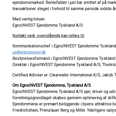
ejendomsmarked. Rentefaldet i juni har smittet af på marked
transaktioner steget i forhold til samme periode sidste år
Med venlig hilsen
EgnsINVEST Ejendomme Tyskland A/S
Kontakt vedr. ovenstående kan rettes til:
Kommunikationschef i EgnsINVEST Ejendomme Tyskland A
us@egnsinvest.dk
Bestyrelsesformand i EgnsINVEST Ejendomme Tyskland 
Direktør i EgnsINVEST Ejendomme Tyskland A/S, Thorkil
Certified Adviser er: Clearwater International K/S, Jakob 
Om EgnsINVEST Ejendomme, Tyskland A/S
EgnsINVEST Ejendomme Tyskland A/S ejer, driver og udvik
forretningsgrundlaget skabes gennem optimering af drift
Ejendommene er primært beliggende i byens attraktive bo
Friedrichshain, Prenzlauer Berg og Mitte. Yderligere opl