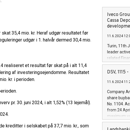
.
Iveco Group
Cassa Depo
developmen
r skat 35,4 mio. kr. Heraf udgør resultatet før
11.6.2024 12:
guleringer udgør i 1. halvår dermed 30,4 mio.
Turin, 11th 
leader activ
related Fina
facility of 1
ealiseret et resultat før skat på i alt 11,4
creation of 
DSV, 1115
gulering af investeringsejendomme. Resultatet
and innovati
o. kr. i perioden.
11.6.2024 11:
Iveco Group 
the field of 
perioden.
Company Ann
autonomous d
share buyba
increasing ef
rv pr. 30. juni 2024, i alt 1,52% (13 lejemål).
No. 1104. Ac
financed inv
from 24 Apri
be made by I
2024.
maximum val
(EXM: IVG) i
shares, corr
business and
de kreditter i selskabet på 37,7 mio. kr., som
commenceme
Landsbanki