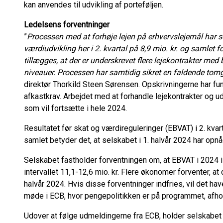
kan anvendes til udvikling af porteføljen.
Ledelsens forventninger
”
Processen med at forhøje lejen på erhvervslejemål har s
værdiudvikling her i 2. kvartal på 8,9 mio. kr. og samlet f
tillægges, at der er underskrevet flere lejekontrakter med
niveauer. Processen har samtidig sikret en faldende tom
direktør Thorkild Steen Sørensen. Opskrivningerne har f
afkastkrav. Arbejdet med at forhandle lejekontrakter og u
som vil fortsætte i hele 2024.
Resultatet før skat og værdireguleringer (EBVAT) i 2. kvart
samlet betyder det, at selskabet i 1. halvår 2024 har opnået
Selskabet fastholder forventningen om, at EBVAT i 2024 i
intervallet 11,1-12,6 mio. kr. Flere økonomer forventer, a
halvår 2024. Hvis disse forventninger indfries, vil det ha
møde i ECB, hvor pengepolitikken er på programmet, afh
Udover at følge udmeldingerne fra ECB, holder selskabet