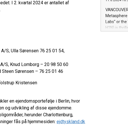
11.6.2024 10:
module, in p
et. I 2. kvartal 2024 er antallet af
module inclu
.
VANCOUVER, 
Relay42 Insi
Metasphere L
their data a
Labs" or th
customers mo
H1N) is thri
Marketers can
Green Bitcoi
natural lang
2024 at 2 p.
to join the 
/S, Ulla Sørensen 76 25 01 54,
the fundame
how Bitcoin 
Innovations:
A/S, Knud Lomborg – 20 98 50 60
Bitcoin min
d Steen Sørensen – 76 25 01 46
enhance stab
payment sys
Tolstrup Kristensen
Compare Bitc
"We're excite
Bitcoin
ler en ejendomsportefølje i Berlin, hvor
en og udvikling af disse ejendomme.
ligområder, herunder Charlottenburg,
ysninger fås på hjemmesiden:
ejdtyskland.dk