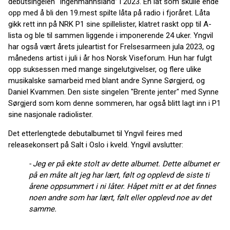
debutsingelen “Ingenmannsland” i 2023. En låt som skulle ende
opp med å bli den 19.mest spilte låta på radio i fjoråret. Låta
gikk rett inn på NRK P1 sine spillelister, klatret raskt opp til A-
lista og ble til sammen liggende i imponerende 24 uker. Yngvil
har også vært årets juleartist for Frelsesarmeen jula 2023, og
månedens artist i juli i år hos Norsk Viseforum. Hun har fulgt
opp suksessen med mange singelutgivelser, og flere ulike
musikalske samarbeid med blant andre Synne Sørgjerd, og
Daniel Kvammen. Den siste singelen "Brente jenter" med Synne
Sørgjerd som kom denne sommeren, har også blitt lagt inn i P1
sine nasjonale radiolister.
Det etterlengtede debutalbumet til Yngvil feires med
releasekonsert på Salt i Oslo i kveld. Yngvil avslutter:
- Jeg er på ekte stolt av dette albumet. Dette albumet er
på en måte alt jeg har lært, følt og opplevd de siste ti
årene oppsummert i ni låter. Håpet mitt er at det finnes
noen andre som har lært, følt eller opplevd noe av det
samme.