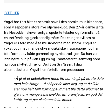
LYTT HER
Yngvil har fort blitt et sentralt navn i den norske musikkscenen,
som visepopens store nye stjerneskudd. Den 27-år gamle jenta
fra Nesodden skriver ærlige, upolerte tekster og formidler på
en treffende og gjenkjennelig måte. Det er ingen tvil om at
Yngvil er i ferd med å ta musikknorge med storm. Yngvil er
vokst opp med mange ulike musikalske inspirasjoner, og har
blitt formet av både gammel og ny visetradisjon. Da hun var
liten hørte hun på Jan Eggum og Tramteateret, samtidig som
hun også lyttet til Taylor Swift og Siri Nilsen. I dag
albumdebuterer Yngvil, hun forteller om prosessen:
- Å gi ut et debutalbum føles litt som å gå på første date
med hele Norge – du håper de liker deg, og at du ikke
sier noe helt feil! Kort oppsummert ble dette albumet til
gjennom mange sene kvelder, litt oransjevin, en god del
kaffe, og et par eksistensielle kriser.