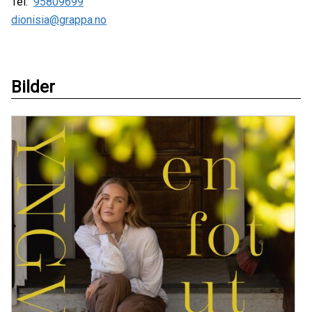
Tel:
95809699
dionisia@grappa.no
Bilder