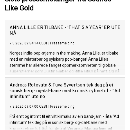
Like Gold
ANNA LILLE ER TILBAKE - ‘THAT’S A YEAR’ ER UTE
NÅ
7.8.2026 09:54:14 CEST
|
Pressemelding
Norges indie-pop-stjerne in the making, Anna Lille, er tilbake
med en relaterbar og sylskarp pop-banger! Anna Lille’s
stemme har allerede fanget oppmerksomheten til globale
superstjerner som Justin Bieber og Billie Eilish på nett. Og nå
på sin nye singel «That's a Year», synger hun om den
spesifikke følelsen av å gå ut av et forhold og lure på om det
Andreas Rotevatn & Tuva Syvertsen tek deg på ei
hele var bortkastet tid, men så å gradvis oppdage at livet på
sonisk berg- og-dal-bane med kronisk rytmefot - "Ad
den andre siden er uendelig mye bedre. Låten er bittersøt, litt
infinitum" ute no
ironisk, og veldig Anna. Anna Lille er tilbake, modigere, mer
7.8.2026 09:07:00 CEST
|
Pressemelding
selvsikker og sassier enn noensinne. Sammen med singelen
slipper hun en offisiell musikkvideo på YouTube, som tar deg
Frå ømt og intimt til eit vilt klimaks av ein band-jam - låta "Ad
med inn i det nye universet visuelt.
infinitum" tek deg på ei sonisk berg- og-dal-bane med
kronisk rytmefot. Sjå for deg at Veronica Maggio leier eit