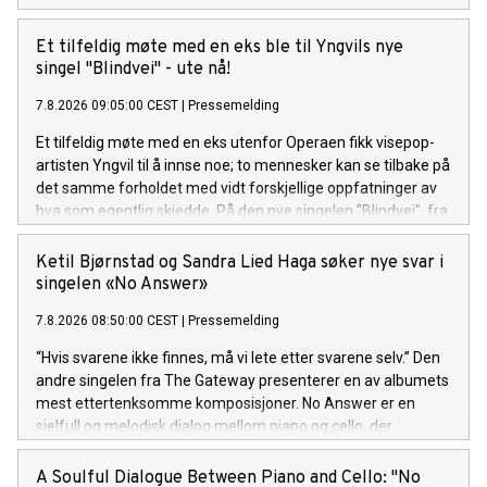
vekkelsesmøte i indremisjonen kor målet er å gire
forsamlinga opp med pur glede og suggesjon. Liturgien til
Et tilfeldig møte med en eks ble til Yngvils nye
den her seansen er Rotevatn sin tekst på arkaisk nynorsk, og
singel "Blindvei" - ute nå!
krinsar kring at jaget mot noko nytt og sjølvrealisérande er
7.8.2026 09:05:00 CEST
|
Pressemelding
ein uendeleg prosess. "Ad infinitum", frå Andreas Rotevatn si
komande plate "Mellom saltvatn og sola", er ute no!
Et tilfeldig møte med en eks utenfor Operaen fikk visepop-
artisten Yngvil til å innse noe; to mennesker kan se tilbake på
det samme forholdet med vidt forskjellige oppfatninger av
hva som egentlig skjedde. På den nye singelen "Blindvei", fra
den kommende EP-en "PS: ikke si det til noen", møter sårbar
historiefortelling et smittende refreng og et varmt
Ketil Bjørnstad og Sandra Lied Haga søker nye svar i
poputtrykk. "Blindvei" er ute nå! Lytt her.
singelen «No Answer»
7.8.2026 08:50:00 CEST
|
Pressemelding
“Hvis svarene ikke finnes, må vi lete etter svarene selv.” Den
andre singelen fra The Gateway presenterer en av albumets
mest ettertenksomme komposisjoner. No Answer er en
sjelfull og melodisk dialog mellom piano og cello, der
stillheten og rommet mellom tonene er like viktige som selve
melodien.
A Soulful Dialogue Between Piano and Cello: "No