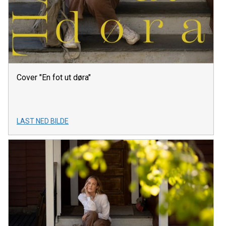
Cover "En fot ut døra"
LAST NED BILDE