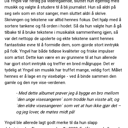
Da Yngvil var ferdig på videregående, sluttet hun egentlig med
musikk og valgte å studere til å bli journalist. Hun så aldri på
seg selv som en stor sanger, men sluttet aldri å skrive.
Skrivingen og tekstene var alltid hennes fokus. Det hjalp med å
sortere tankene og få orden i hodet. Så da hun valgte hun å gå
tilbake til å bruke tekstene i musikalsk sammenheng igjen, så
var det nettopp de upolerte og ekte tekstene samt hennes
fantastiske evne til å formidle dem, som gjorde stort inntrykk
på folk. Yngvil har både tidløse kvaliteter og friske impulser
som artist. Dette kan være en av grunnene til at hun allerede
har gjort stort inntrykk og treffer en bred målgruppe. Det er
tydelig at Yngvil sin musikk har truffet mange, veldig fort. Målet
hennes er å lage en ny visebølge - ved å binde sammen den
gamle og den nye vise-verdenen.
- Med dette albumet prøver jeg å bygge en bro mellom
´den unge visesangeren´ som trodde hun visste alt, og
´den eldre visesangeren´ som vet at hun ikke gjør det –
og jeg lover, de møtes midt på!
Yngvil ble allerede lagt godt merke til da hun slapp