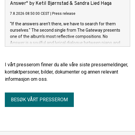
Answer" by Ketil Bjørnstad & Sandra Lied Haga
7.8.2026 08:50:00 CEST
|
Press release
"If the answers aren't there, we have to search for them
ourselves." The second single from The Gateway presents
one of the album's most reflective compositions. No
Answer is a soulful and lyrical dialogue between piano and
cello, where silence and the space between the notes are
just as important as the melody itself.
I vårt presserom finner du alle våre siste pressemeldinger,
kontaktpersoner, bilder, dokumenter og annen relevant
informasjon om oss.
BESØK VÅRT PRESSEROM