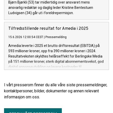
Bjørn Bjørkli (53) tar midlertidig over ansvaret mens
ansvarlig redaktør og daglig leder Kristine Bentestuen
Ludvigsen (34) går ut i foreldrepermisjon.
Tilfredsstillende resultat for Amedia i 2025
15.6.2026 12:00:54 CEST
|
Pressemelding
Amedia leverte i 2025 et brutto driftsresultat (EBITDA) på
593 millioner kroner, opp fra 390 millioner kroner i 2024.
Resultatveksten skyldtes helårseffekt for Berlingske Media
på 151 millioner kroner, sterk digital abonnementsvekst, god
digital annonseutvikling og lavere kostnader til
papirprodukter i den norske medievirksomheten.
I vårt presserom finner du alle våre siste pressemeldinger,
kontaktpersoner, bilder, dokumenter og annen relevant
informasjon om oss.