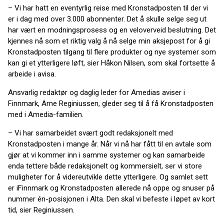
– Vi har hatt en eventyrlig reise med Kronstadposten til der vi
er i dag med over 3.000 abonnenter. Det å skulle selge seg ut
har vært en modningsprosess og en veloverveid beslutning. Det
kjennes nå som et riktig valg å nå selge min aksjepost for å gi
Kronstadposten tilgang til flere produkter og nye systemer som
kan gi et ytterligere løft, sier Håkon Nilsen, som skal fortsette å
arbeide i avisa.
Ansvarlig redaktør og daglig leder for Amedias aviser i
Finnmark, Arne Reginiussen, gleder seg til å få Kronstadposten
med i Amedia-familien.
– Vi har samarbeidet svært godt redaksjonelt med
Kronstadposten i mange år. Når vi nå har fått til en avtale som
gjør at vi kommer inn i samme systemer og kan samarbeide
enda tettere både redaksjonelt og kommersielt, ser vi store
muligheter for å videreutvikle dette ytterligere. Og samlet sett
er iFinnmark og Kronstadposten allerede nå oppe og snuser på
nummer én-posisjonen i Alta. Den skal vi befeste i løpet av kort
tid, sier Reginiussen.