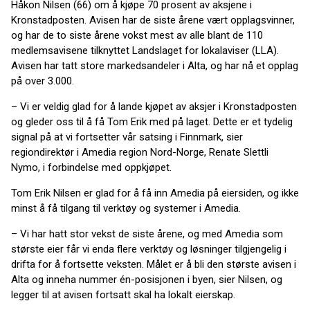
Håkon Nilsen (66) om å kjøpe 70 prosent av aksjene i
Kronstadposten. Avisen har de siste årene vært opplagsvinner,
og har de to siste årene vokst mest av alle blant de 110
medlemsavisene tilknyttet Landslaget for lokalaviser (LLA).
Avisen har tatt store markedsandeler i Alta, og har nå et opplag
på over 3.000.
– Vi er veldig glad for å lande kjøpet av aksjer i Kronstadposten
og gleder oss til å få Tom Erik med på laget. Dette er et tydelig
signal på at vi fortsetter vår satsing i Finnmark, sier
regiondirektør i Amedia region Nord-Norge, Renate Slettli
Nymo, i forbindelse med oppkjøpet.
Tom Erik Nilsen er glad for å få inn Amedia på eiersiden, og ikke
minst å få tilgang til verktøy og systemer i Amedia.
– Vi har hatt stor vekst de siste årene, og med Amedia som
største eier får vi enda flere verktøy og løsninger tilgjengelig i
drifta for å fortsette veksten. Målet er å bli den største avisen i
Alta og inneha nummer én-posisjonen i byen, sier Nilsen, og
legger til at avisen fortsatt skal ha lokalt eierskap.