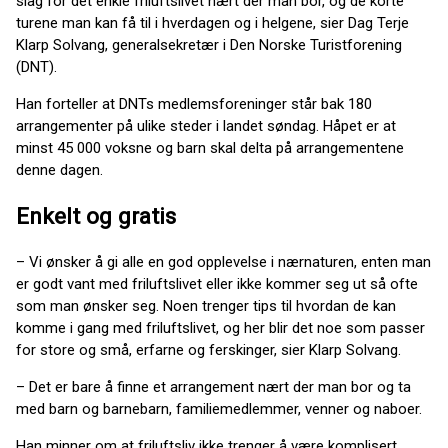
slag for det enkle friluftslivet nært der man bor, og de korte
turene man kan få til i hverdagen og i helgene, sier Dag Terje
Klarp Solvang, generalsekretær i Den Norske Turistforening
(DNT).
Han forteller at DNTs medlemsforeninger står bak 180
arrangementer på ulike steder i landet søndag. Håpet er at
minst 45 000 voksne og barn skal delta på arrangementene
denne dagen.
Enkelt og gratis
– Vi ønsker å gi alle en god opplevelse i nærnaturen, enten man
er godt vant med friluftslivet eller ikke kommer seg ut så ofte
som man ønsker seg. Noen trenger tips til hvordan de kan
komme i gang med friluftslivet, og her blir det noe som passer
for store og små, erfarne og ferskinger, sier Klarp Solvang.
– Det er bare å finne et arrangement nært der man bor og ta
med barn og barnebarn, familiemedlemmer, venner og naboer.
Han minner om at friluftsliv ikke trenger å være komplisert.