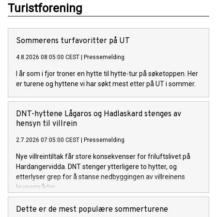
Turistforening
Sommerens turfavoritter på UT
4.8.2026 08:05:00 CEST
|
Pressemelding
I år som i fjor troner en hytte til hytte-tur på søketoppen. Her
er turene og hyttene vi har søkt mest etter på UT i sommer.
DNT-hyttene Lågaros og Hadlaskard stenges av
hensyn til villrein
2.7.2026 07:05:00 CEST
|
Pressemelding
Nye villreintiltak får store konsekvenser for friluftslivet på
Hardangervidda. DNT stenger ytterligere to hytter, og
etterlyser grep for å stanse nedbyggingen av villreinens
leveområder.
Dette er de mest populære sommerturene