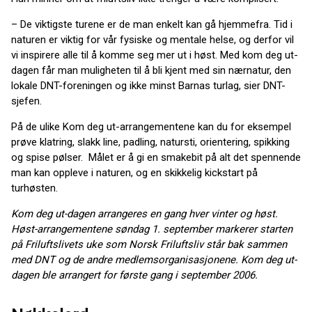
– De viktigste turene er de man enkelt kan gå hjemmefra. Tid i
naturen er viktig for vår fysiske og mentale helse, og derfor vil
vi inspirere alle til å komme seg mer ut i høst. Med kom deg ut-
dagen får man muligheten til å bli kjent med sin nærnatur, den
lokale DNT-foreningen og ikke minst Barnas turlag, sier DNT-
sjefen.
På de ulike Kom deg ut-arrangementene kan du for eksempel
prøve klatring, slakk line, padling, natursti, orientering, spikking
og spise pølser. Målet er å gi en smakebit på alt det spennende
man kan oppleve i naturen, og en skikkelig kickstart på
turhøsten.
Kom deg ut-dagen arrangeres en gang hver vinter og høst.
Høst-arrangementene søndag 1. september markerer starten
på Friluftslivets uke som Norsk Friluftsliv står bak sammen
med DNT og de andre medlemsorganisasjonene. Kom deg ut-
dagen ble arrangert for første gang i september 2006.