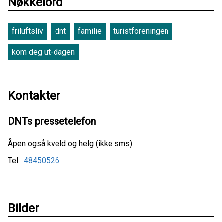
Nøkkelord
friluftsliv
dnt
familie
turistforeningen
kom deg ut-dagen
Kontakter
DNTs pressetelefon
Åpen også kveld og helg (ikke sms)
Tel:
48450526
Bilder