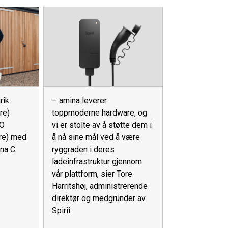
rik
– amina leverer
re)
toppmoderne hardware, og
O
vi er stolte av å støtte dem i
yre) med
å nå sine mål ved å være
na C.
ryggraden i deres
ladeinfrastruktur gjennom
vår plattform, sier Tore
Harritshøj, administrerende
direktør og medgründer av
Spirii.