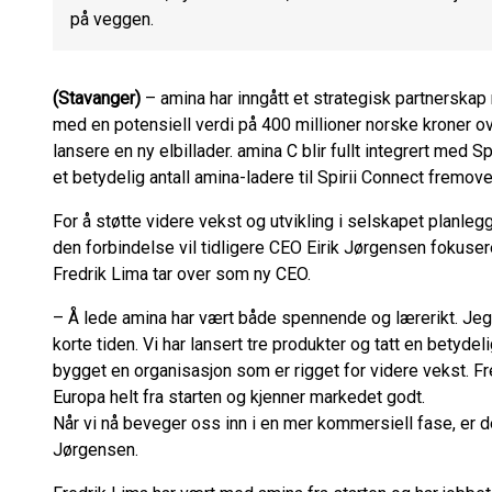
på veggen.
(Stavanger)
– amina har inngått et strategisk partnerskap
med en potensiell verdi på 400 millioner norske kroner over
lansere en ny elbillader. amina C blir fullt integrert med 
et betydelig antall amina-ladere til Spirii Connect fremove
For å støtte videre vekst og utvikling i selskapet planleg
den forbindelse vil tidligere CEO Eirik Jørgensen fokuse
Fredrik Lima tar over som ny CEO.
– Å lede amina har vært både spennende og lærerikt. Jeg 
korte tiden. Vi har lansert tre produkter og tatt en betydelig
bygget en organisasjon som er rigget for videre vekst. Fr
Europa helt fra starten og kjenner markedet godt.
Når vi nå beveger oss inn i en mer kommersiell fase, er det 
Jørgensen.