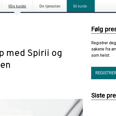
Våre kunder
Om tjenesten
Bli kunde
Følg pre
Registrer deg
sakene fra am
p med Spirii og
som helst.
sen
REGISTRE
Siste pr