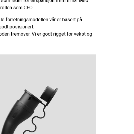
t som leder for ekspansjon frem til nå. Med
a rollen som CEO.
Hele forretningsmodellen vår er basert på
odt posisjonert.
den fremover. Vi er godt rigget for vekst og