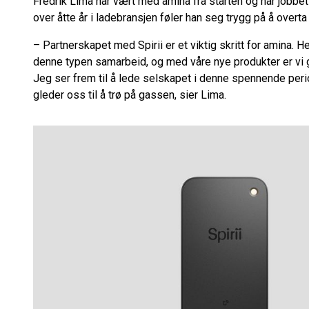
Fredrik Lima har vært med amina fra starten og har jobbe
over åtte år i ladebransjen føler han seg trygg på å overt
– Partnerskapet med Spirii er et viktig skritt for amina. 
denne typen samarbeid, og med våre nye produkter er vi g
Jeg ser frem til å lede selskapet i denne spennende perio
gleder oss til å trø på gassen, sier Lima.