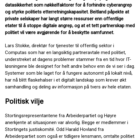
datasikkerhet som nøkkelfaktorer for å forhindre cyberangrep
og styrke politiets etterretningskapasitet. Beitland påpekte at
private selskaper har langt større ressurser enn offentlige
etater til å stoppe digitale angrep, og at et tett partnerskap med
politiet vil være avgjørende for å beskytte samfunnet.
Lars Stokke, direktør for tjenester til offentlig sektor i
Computas som har en langsiktig partneravtale med politiet,
understreket at dagens problemer stammer fra en tid hvor IT-
løsningene ble designet for helt andre behov enn de vi ser i dag.
Systemer som ble laget for å fungere autonomt på lokalt nivå,
har nå blitt flaskehalser i et digitalt landskap som krever økt
samhandling og deling av informasjon på tvers av hele etaten.
Politisk vilje
Stortingsrepresentantene fra Arbeiderpartiet og Høyre
anerkjente at situasjonen var alvorlig. Begge er medlemmer i
Stortingets justiskomité. Odd Harald Hovland fra
Arbeiderpartiet som også er tidligere lensmann, omtalte politiet