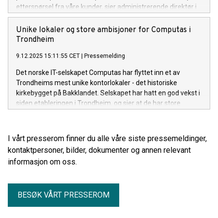
etterspørsel fra våre kunder, sier administrerende direktør i
Computas, Trond Eilertsen.
Unike lokaler og store ambisjoner for Computas i
Trondheim
9.12.2025 15:11:55 CET
|
Pressemelding
Det norske IT-selskapet Computas har flyttet inn et av
Trondheims mest unike kontorlokaler - det historiske
kirkebygget på Bakklandet. Selskapet har hatt en god vekst i
siden etableringen i Trondheim, og sier at de har store
ambisjoner videre verdiskapning for regionen.
I vårt presserom finner du alle våre siste pressemeldinger,
kontaktpersoner, bilder, dokumenter og annen relevant
informasjon om oss.
BESØK VÅRT PRESSEROM