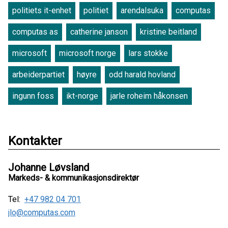
politiets it-enhet
politiet
arendalsuka
computas
computas as
catherine janson
kristine beitland
microsoft
microsoft norge
lars stokke
arbeiderpartiet
høyre
odd harald hovland
ingunn foss
ikt-norge
jarle roheim håkonsen
Kontakter
Johanne Løvsland
Markeds- & kommunikasjonsdirektør
Tel:
+47 982 04 701
jlo@computas.com