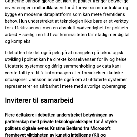
Catherine Janson gjorde det klart at politiet trenger betydelige
investeringer i milliardklassen for å fornye sin infrastruktur og
bygge en moderne dataplattform som kan møte fremtidens
behov. Hun understreket at teknologien ikke bare er et verktøy
for effektivisering, men en absolutt nødvendighet for politiets
arbeid – særlig i en tid hvor kriminaliteten blir stadig mer digital
og kompleks.
I debatten ble det også pekt på at mangelen på teknologisk
utvikling i politiet kan ha direkte konsekvenser for liv og helse.
Utdaterte systemer og dårlig sammenkobling av data kan i
verste fall føre til feilinformasjon eller forsinkelser i kritiske
situasjoner. Jansson advarte også om at utdaterte systemer
representerer en sårbarhet i møte med alvorlige cyberangrep.
Inviterer til samarbeid
Flere deltakere i debatten understreket betydningen av
partnerskap med private teknologiselskaper for å styrke
politiets digitale evner. Kristine Beitland fra Microsoft
fremhevet viktigheten av kunstig intelligens (KI) og