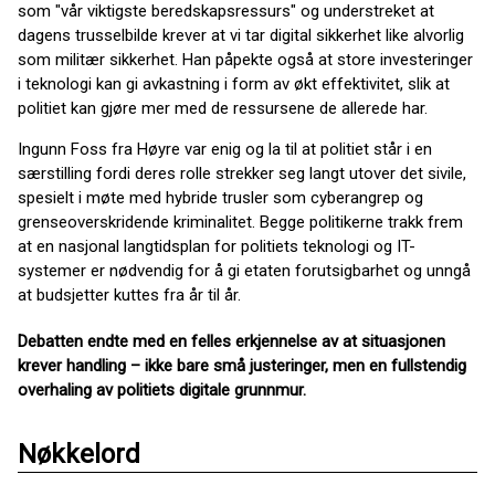
som "vår viktigste beredskapsressurs" og understreket at
dagens trusselbilde krever at vi tar digital sikkerhet like alvorlig
som militær sikkerhet. Han påpekte også at store investeringer
i teknologi kan gi avkastning i form av økt effektivitet, slik at
politiet kan gjøre mer med de ressursene de allerede har.
Ingunn Foss fra Høyre var enig og la til at politiet står i en
særstilling fordi deres rolle strekker seg langt utover det sivile,
spesielt i møte med hybride trusler som cyberangrep og
grenseoverskridende kriminalitet. Begge politikerne trakk frem
at en nasjonal langtidsplan for politiets teknologi og IT-
systemer er nødvendig for å gi etaten forutsigbarhet og unngå
at budsjetter kuttes fra år til år.
Debatten endte med en felles erkjennelse av at situasjonen
krever handling – ikke bare små justeringer, men en fullstendig
overhaling av politiets digitale grunnmur.
Nøkkelord