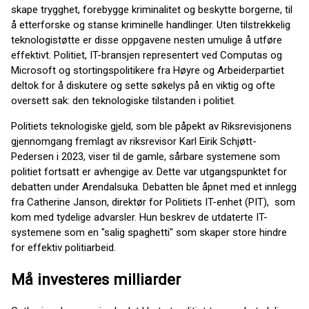
skape trygghet, forebygge kriminalitet og beskytte borgerne, til
å etterforske og stanse kriminelle handlinger. Uten tilstrekkelig
teknologistøtte er disse oppgavene nesten umulige å utføre
effektivt. Politiet, IT-bransjen representert ved Computas og
Microsoft og stortingspolitikere fra Høyre og Arbeiderpartiet
deltok for å diskutere og sette søkelys på en viktig og ofte
oversett sak: den teknologiske tilstanden i politiet.
Politiets teknologiske gjeld, som ble påpekt av Riksrevisjonens
gjennomgang fremlagt av riksrevisor Karl Eirik Schjøtt-
Pedersen i 2023, viser til de gamle, sårbare systemene som
politiet fortsatt er avhengige av. Dette var utgangspunktet for
debatten under Arendalsuka. Debatten ble åpnet med et innlegg
fra Catherine Janson, direktør for Politiets IT-enhet (PIT), som
kom med tydelige advarsler. Hun beskrev de utdaterte IT-
systemene som en "salig spaghetti" som skaper store hindre
for effektiv politiarbeid.
Må investeres milliarder