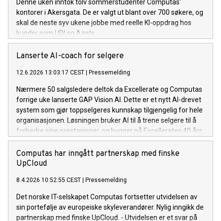
Denne uken inntok tolv sommerstudenter Computas'
kontorer i Akersgata. De er valgt ut blant over 700 søkere, og
skal de neste syv ukene jobbe med reelle KI-oppdrag hos
kunder som UDI og Azets.
Lanserte AI-coach for selgere
12.6.2026 13:03:17 CEST
|
Pressemelding
Nærmere 50 salgsledere deltok da Excellerate og Computas
forrige uke lanserte GAP Vision AI. Dette er et nytt AI-drevet
system som gjør toppselgeres kunnskap tilgjengelig for hele
organisasjonen. Løsningen bruker AI til å trene selgere til å
forbedre sine prestasjoner, og bygger på Excellerates 40 års
salgsmetodikk fra 5 000 bedrifter og over 500 000 trente
selgere. Computas er Excellerates teknologipartner og har
Computas har inngått partnerskap med finske
bidratt med solid AI-kompetanse i utviklingen av løsningen.
UpCloud
8.4.2026 10:52:55 CEST
|
Pressemelding
Det norske IT-selskapet Computas fortsetter utvidelsen av
sin portefølje av europeiske skyleverandører. Nylig inngikk de
partnerskap med finske UpCloud. - Utvidelsen er et svar på