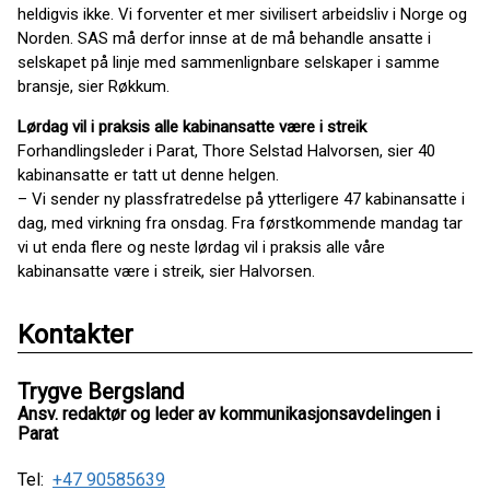
heldigvis ikke. Vi forventer et mer sivilisert arbeidsliv i Norge og
Norden. SAS må derfor innse at de må behandle ansatte i
selskapet på linje med sammenlignbare selskaper i samme
bransje, sier Røkkum.
Lørdag vil i praksis alle kabinansatte være i streik
Forhandlingsleder i Parat, Thore Selstad Halvorsen, sier 40
kabinansatte er tatt ut denne helgen.
– Vi sender ny plassfratredelse på ytterligere 47 kabinansatte i
dag, med virkning fra onsdag. Fra førstkommende mandag tar
vi ut enda flere og neste lørdag vil i praksis alle våre
kabinansatte være i streik, sier Halvorsen.
Kontakter
Trygve Bergsland
Ansv. redaktør og leder av kommunikasjonsavdelingen i
Parat
Tel:
+47 90585639