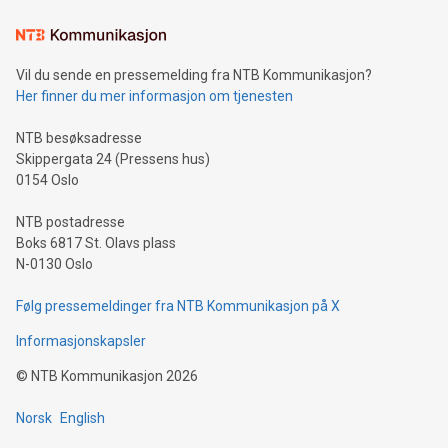
Vil du sende en pressemelding fra NTB Kommunikasjon?
Her finner du mer informasjon om tjenesten
NTB besøksadresse
Skippergata 24 (Pressens hus)
0154 Oslo
NTB postadresse
Boks 6817 St. Olavs plass
N-0130 Oslo
Følg pressemeldinger fra NTB Kommunikasjon på X
Informasjonskapsler
©
NTB Kommunikasjon
2026
Norsk
English