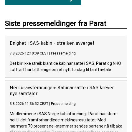
Siste pressemeldinger fra Parat
Enighet i SAS-kabin – streiken avverget
7.8.2026 12:10:09 CEST
|
Pressemelding
Det blir ikke streik blant de kabinansatte i SAS. Parat og NHO
Luftfart har blitt enige om et nytt forslag til tariffavtale.
Nei i uravstemningen: Kabinansatte i SAS krever
nye samtaler
3.8.2026 11:36:52 CEST
|
Pressemelding
Medlemmene i SAS Norge kabinforening i Parat har stemt
nei til det framforhandlede meklingsresultatet. Med
nærmere 70 prosent nei-stemmer sendes partene nå tilbake