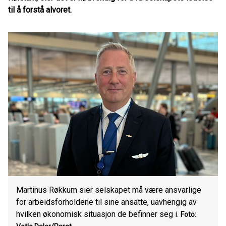
til å forstå alvoret.
Martinus Røkkum sier selskapet må være ansvarlige
for arbeidsforholdene til sine ansatte, uavhengig av
hvilken økonomisk situasjon de befinner seg i.
Foto: