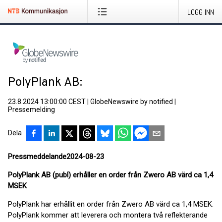
LOGG INN
PolyPlank AB:
23.8.2024 13:00:00 CEST
|
GlobeNewswire by notified
|
Pressemelding
Dela
Pressmeddelande
2024-08-23
PolyPlank AB (publ) erhåller en order från Zwero AB värd ca 1,4
MSEK
PolyPlank har erhållit en order från Zwero AB värd ca 1,4 MSEK.
PolyPlank kommer att leverera och montera två reflekterande