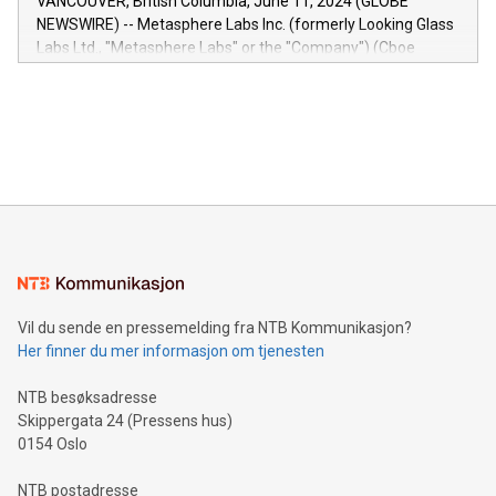
VANCOUVER, British Columbia, June 11, 2024 (GLOBE
capabilities of the Relay42 Insights module include: Deep
NEWSWIRE) -- Metasphere Labs Inc. (formerly Looking Glass
insights into customer behaviors: With the Relay42 Insights
Labs Ltd., "Metasphere Labs" or the "Company") (Cboe
module, marketers can ask unlimited questions about their
Canada: LABZ) (OTC: LABZF) (FRA: H1N) is thrilled to
data and gain a deeper understanding of how to serve their
announce an engaging Twitter Spaces event on Green
customers more effectively. Simplicity with AI-powered
Bitcoin mining, energy markets, and sustainability on July 3,
querying: Marketers can use artificial intelligence to query
2024 at 2 p.m. ET. Follow us on X at MetasphereLabs for
their data using natural language search, reducing the
updates and to join the event. What We'll Discuss Bitcoin
reliance on data scientists. Us
Mining Basics: Understand the fundamentals of Bitcoin
mining.Energy Market Dynamics: Explore how Bitcoin mining
interacts with energy markets.Sustainable Innovations:
Learn about our efforts to promote sustainability in Bitcoin
mining.Sound Money: Discover how tamper-proof currency
can enhance stability.Efficient Payment Rails: See how fast,
neutral payment systems support humanitarian
Vil du sende en pressemelding fra NTB Kommunikasjon?
projects.Carbon Footprint: Compare Bitcoin's environmental
Her finner du mer informasjon om tjenesten
impact with traditional banking. "We're excited to host this
event and dive into the critical topics of Bitcoin
NTB besøksadresse
Skippergata 24 (Pressens hus)
0154 Oslo
NTB postadresse