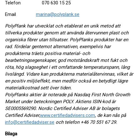
Telefon 070 630 15 25
Email
marina@polyplank.se
PolyPlank har utvecklat och etablerat en unik metod att
tillverka produkter genom att använda återvunnen plast och
organiska fibrer utan tillsatser. PolyPlanks produkter har en
rad. fördelar gentemot alternativen, exempelvis har
produkterna träets positiva material- och
bearbetningsegenskaper, god motståndskraft mot fukt och
röta, hög slagseghet i ett omfattande temperaturspann, lång
livslängd. Vidare kan produkterna materialåtervinnas, vilket är
en positiv miljöeffekt, men medför också en betydligt lägre
materialkostnad sett över tiden.
PolyPlanks aktier är noterade på Nasdaq First North Growth
Market under beteckningen POLY. Aktiens ISIN-kod är
SE0005569290. Nordic Certified Adviser AB är bolagets
Certified Adviser,
www.certifiedadvisers.com
, de kan nås på
info@certifiedadviser.se
och telefon +46 70 551 67 29.
Bilaga