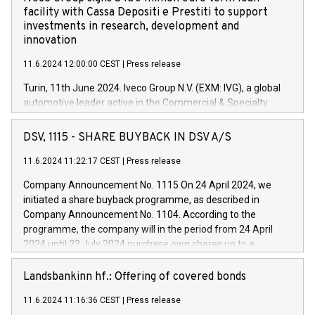
facility with Cassa Depositi e Prestiti to support
investments in research, development and
innovation
11.6.2024 12:00:00 CEST
|
Press release
Turin, 11th June 2024. Iveco Group N.V. (EXM: IVG), a global
automotive leader active in the Commercial & Specialty
Vehicles, Powertrain and related Financial Services arenas,
has successfully signed a term loan facility of 150 million
DSV, 1115 - SHARE BUYBACK IN DSV A/S
euros with Cassa Depositi e Prestiti (CDP), for the creation of
new projects in Italy dedicated to research, development and
11.6.2024 11:22:17 CEST
|
Press release
innovation. In detail, through the resources made available
Company Announcement No. 1115 On 24 April 2024, we
by CDP, Iveco Group will develop innovative technologies and
initiated a share buyback programme, as described in
architectures in the field of electric propulsion and further
Company Announcement No. 1104. According to the
develop solutions for autonomous driving, digitalisation and
programme, the company will in the period from 24 April
vehicle connectivity aimed at increasing efficiency, safety,
2024 until 23 July 2024 purchase own shares up to a
driving comfort and productivity. The financed investments,
maximum value of DKK 1,000 million, and no more than
which will have a 5-year amortising profile, will be made by
1,700,000 shares, corresponding to 0.79% of the share
Landsbankinn hf.: Offering of covered bonds
Iveco Group in Italy by the end of 2025. Iveco Group N.V.
capital at commencement of the programme. The
(EXM: IVG) is the home of unique people and brands that
11.6.2024 11:16:36 CEST
|
Press release
programme has been implemented in accordance with
power your business and mission to advance a more