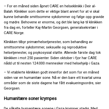
– For en måned siden åpnet CARE en helseklinikk i Deir al-
Balah. Klinikker som dette er viktige blant annet for at vi skal
kunne behandle smittsomme sykdommer og følge opp gravide
og mødre. Behovene er enorme, og det ble lang kø til klinikken
fra dag en, forteller Kaj-Martin Georgsen, generalsekretær i
CARE Norge.
Klinikken tilbyr primærhelsetjenester, som behandling av
smittsomme sykdommer, seksuelle og reproduktive
helsetjenester, og psykosysial støtte. Allerede første dag tok
klinikken i mot 250 pasienter. Siden oktober i fjor har CARE
nådd ut til nesten 124.000 mennesker med helsehjelp i Gaza.
– Vi etablerte klinikken godt innenfor det som for en måned
siden var en humanitær sone. Nå er den bare ett kvartal unna
områder som de siste dagene har fått evakueringsordre, sier
Georgsen.
Humanitære soner krympes
De såkalte humanitære sonene i Gaza krymper stadig. Med