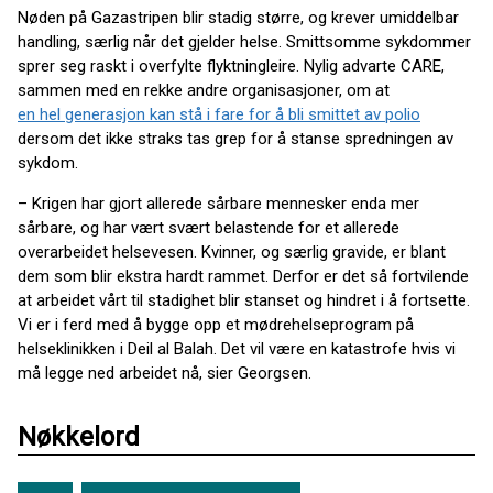
Nøden på Gazastripen blir stadig større, og krever umiddelbar
handling, særlig når det gjelder helse. Smittsomme sykdommer
sprer seg raskt i overfylte flyktningleire. Nylig advarte CARE,
sammen med en rekke andre organisasjoner, om at
en hel generasjon kan stå i fare for å bli smittet av polio
dersom det ikke straks tas grep for å stanse spredningen av
sykdom.
– Krigen har gjort allerede sårbare mennesker enda mer
sårbare, og har vært svært belastende for et allerede
overarbeidet helsevesen. Kvinner, og særlig gravide, er blant
dem som blir ekstra hardt rammet. Derfor er det så fortvilende
at arbeidet vårt til stadighet blir stanset og hindret i å fortsette.
Vi er i ferd med å bygge opp et mødrehelseprogram på
helseklinikken i Deil al Balah. Det vil være en katastrofe hvis vi
må legge ned arbeidet nå, sier Georgsen.
Nøkkelord