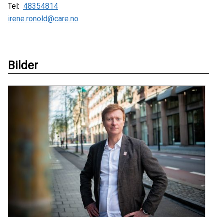
Tel:
48354814
irene.ronold@care.no
Bilder