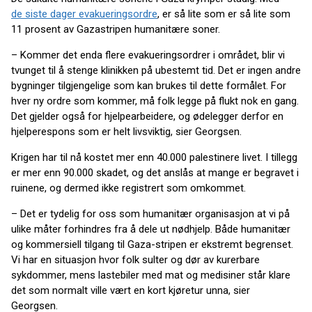
de siste dager evakueringsordre
, er så lite som er så lite som
11 prosent av Gazastripen humanitære soner.
– Kommer det enda flere evakueringsordrer i området, blir vi
tvunget til å stenge klinikken på ubestemt tid. Det er ingen andre
bygninger tilgjengelige som kan brukes til dette formålet. For
hver ny ordre som kommer, må folk legge på flukt nok en gang.
Det gjelder også for hjelpearbeidere, og ødelegger derfor en
hjelperespons som er helt livsviktig, sier Georgsen.
Krigen har til nå kostet mer enn 40.000 palestinere livet. I tillegg
er mer enn 90.000 skadet, og det anslås at mange er begravet i
ruinene, og dermed ikke registrert som omkommet.
– Det er tydelig for oss som humanitær organisasjon at vi på
ulike måter forhindres fra å dele ut nødhjelp. Både humanitær
og kommersiell tilgang til Gaza-stripen er ekstremt begrenset.
Vi har en situasjon hvor folk sulter og dør av kurerbare
sykdommer, mens lastebiler med mat og medisiner står klare
det som normalt ville vært en kort kjøretur unna, sier
Georgsen.