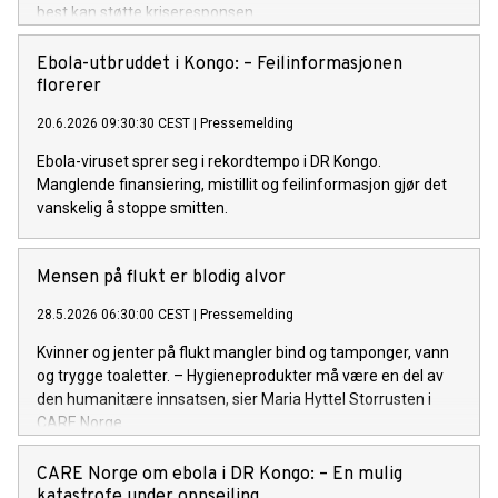
best kan støtte kriseresponsen.
Ebola-utbruddet i Kongo: – Feilinformasjonen
florerer
20.6.2026 09:30:30 CEST
|
Pressemelding
Ebola-viruset sprer seg i rekordtempo i DR Kongo.
Manglende finansiering, mistillit og feilinformasjon gjør det
vanskelig å stoppe smitten.
Mensen på flukt er blodig alvor
28.5.2026 06:30:00 CEST
|
Pressemelding
Kvinner og jenter på flukt mangler bind og tamponger, vann
og trygge toaletter. – Hygieneprodukter må være en del av
den humanitære innsatsen, sier Maria Hyttel Storrusten i
CARE Norge.
CARE Norge om ebola i DR Kongo: – En mulig
katastrofe under oppseiling