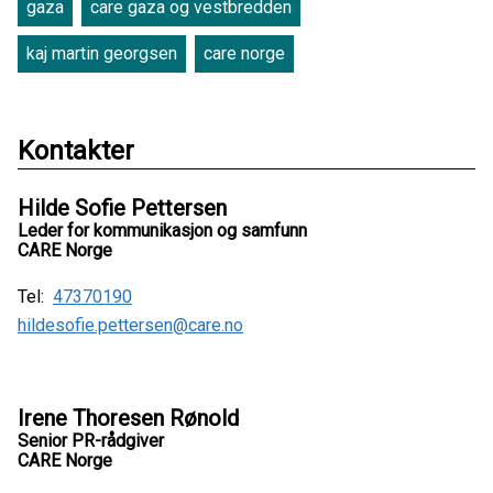
gaza
care gaza og vestbredden
kaj martin georgsen
care norge
Kontakter
Hilde Sofie Pettersen
Leder for kommunikasjon og samfunn
CARE Norge
Tel:
47370190
hildesofie.pettersen@care.no
Irene Thoresen Rønold
Senior PR-rådgiver
CARE Norge