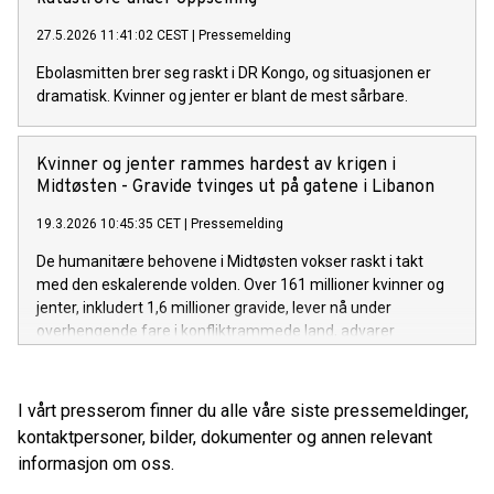
27.5.2026 11:41:02 CEST
|
Pressemelding
Ebolasmitten brer seg raskt i DR Kongo, og situasjonen er
dramatisk. Kvinner og jenter er blant de mest sårbare.
Kvinner og jenter rammes hardest av krigen i
Midtøsten - Gravide tvinges ut på gatene i Libanon
19.3.2026 10:45:35 CET
|
Pressemelding
De humanitære behovene i Midtøsten vokser raskt i takt
med den eskalerende volden. Over 161 millioner kvinner og
jenter, inkludert 1,6 millioner gravide, lever nå under
overhengende fare i konfliktrammede land, advarer
CARE Norge.
I vårt presserom finner du alle våre siste pressemeldinger,
kontaktpersoner, bilder, dokumenter og annen relevant
informasjon om oss.