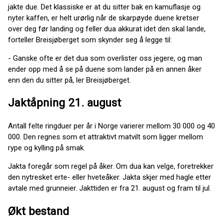
jakte due. Det klassiske er at du sitter bak en kamuflasje og
nyter kaffen, er helt urørlig når de skarpøyde duene kretser
over deg før landing og feller dua akkurat idet den skal lande,
forteller Breisjøberget som skynder seg å legge til:
- Ganske ofte er det dua som overlister oss jegere, og man
ender opp med å se på duene som lander på en annen åker
enn den du sitter på, ler Breisjøberget.
Jaktåpning 21. august
Antall felte ringduer per år i Norge varierer mellom 30 000 og 40
000. Den regnes som et attraktivt matvilt som ligger mellom
rype og kylling på smak.
Jakta foregår som regel på åker. Om dua kan velge, foretrekker
den nytresket erte- eller hveteåker. Jakta skjer med hagle etter
avtale med grunneier. Jakttiden er fra 21. august og fram til jul.
Økt bestand