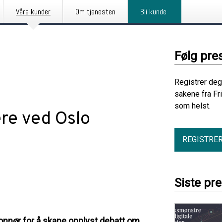
Våre kunder
Om tjenesten
Bli kunde
Følg pre
Registrer deg
sakene fra Fr
som helst.
ere ved Oslo
REGISTRE
Siste pr
Honnør for å skape opplyst debatt om