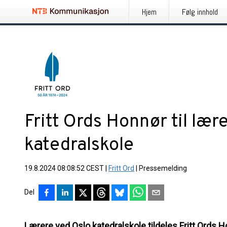
Hjem
Følg innhold
Fritt Ords Honnør til lær
katedralskole
19.8.2024 08:08:52 CEST
|
Fritt Ord
|
Pressemelding
Del
Lærere ved Oslo katedralskole tildeles Fritt Ords 