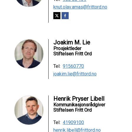
knut.olav.amas@frittord.no
Joakim M. Lie
Prosjektleder
Stiftelsen Fritt Ord
Tel:
91560770
joakim.lie@frittord.no
Henrik Pryser Libell
Kommunikasjonsrådgiver
Stiftelsen Fritt Ord
Tel:
41909100
henrik.libell@frittord.no