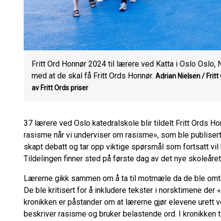
Fritt Ord Honnør 2024 til lærere ved Katta i Oslo Oslo,
med at de skal få Fritt Ords Honnør.
Adrian Nielsen / Fritt
av Fritt Ords priser
37 lærere ved Oslo katedralskole blir tildelt Fritt Ords Ho
rasisme når vi underviser om rasisme», som ble publisert
skapt debatt og tar opp viktige spørsmål som fortsatt vil b
Tildelingen finner sted på første dag av det nye skoleåre
Lærerne gikk sammen om å ta til motmæle da de ble omt
De ble kritisert for å inkludere tekster i norsktimene der
kronikken er påstander om at lærerne gjør elevene urett 
beskriver rasisme og bruker belastende ord. I kronikken t