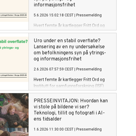
menneskers rettssikkerhet.
informasjonsfrihet
5.6.2026 15:02:18 CEST
|
Pressemelding
Hvert femte år kartlegger Fritt Ord og
Institutt for samfunnsforskning (ISF)
synet på ytringsfrihet i Norge. Hvordan
Uro under en stabil overflate?
ser nordmenn på ytringsfrihet i dag? Ny
Lansering av en ny undersøkelse
forskningsrapport gir svar. Fritt Ord og
om befolkningens syn på ytrings-
ISF inviterer til lansering av
og informasjonsfrihet
rapporten Uro under en stabil overflate?
2.6.2026 07:57:59 CEST
|
Pressemelding
og samtale om funnene mandag 8. juni
2026 kl. 9.00–11.00 i Fritt Ords lokaler i
Hvert femte år kartlegger Fritt Ord og
Uranienborgveien 2, Oslo.
Institutt for samfunnsforskning (ISF)
synet på ytringsfrihet i Norge. Hvordan
ser nordmenn på ytringsfrihet i dag? Ny
PRESSEINVITAJON: Hvordan kan
forskningsrapport gir svar. Fritt Ord og
vi stole på bildene vi ser?
ISF inviterer til lansering av
Teknologi, tillit og fotografi i AI-
rapporten Uro under en stabil overflate?
ens tidsalder
og samtale om funnene mandag 8. juni
1.6.2026 11:30:00 CEST
|
Pressemelding
2026 kl. 9.00–11.00 i Fritt Ords lokaler i