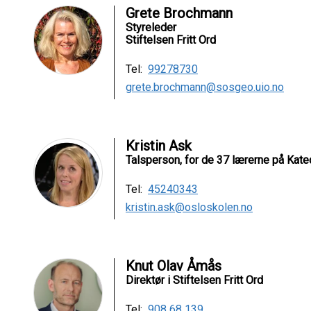
Grete Brochmann
Styreleder
Stiftelsen Fritt Ord
Tel:
99278730
grete.brochmann@sosgeo.uio.no
Kristin Ask
Talsperson, for de 37 lærerne på Kate
Tel:
45240343
kristin.ask@osloskolen.no
Knut Olav Åmås
Direktør i Stiftelsen Fritt Ord
Tel:
908 68 139