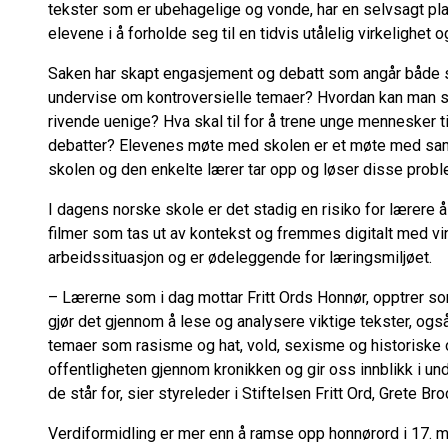
tekster som er ubehagelige og vonde, har en selvsagt plas
elevene i å forholde seg til en tidvis utålelig virkelighet o
Saken har skapt engasjement og debatt som angår både 
undervise om kontroversielle temaer? Hvordan kan man s
rivende uenige? Hva skal til for å trene unge mennesker t
debatter? Elevenes møte med skolen er et møte med samf
skolen og den enkelte lærer tar opp og løser disse probl
I dagens norske skole er det stadig en risiko for lærere å
filmer som tas ut av kontekst og fremmes digitalt med v
arbeidssituasjon og er ødeleggende for læringsmiljøet.
– Lærerne som i dag mottar Fritt Ords Honnør, opptrer so
gjør det gjennom å lese og analysere viktige tekster, og
temaer som rasisme og hat, vold, sexisme og historiske 
offentligheten gjennom kronikken og gir oss innblikk i un
de står for, sier styreleder i Stiftelsen Fritt Ord, Grete B
Verdiformidling er mer enn å ramse opp honnørord i 17. ma