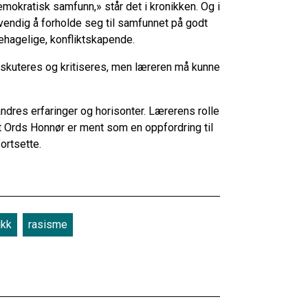
mokratisk samfunn,» står det i kronikken. Og i
vendig å forholde seg til samfunnet på godt
behagelige, konfliktskapende.
iskuteres og kritiseres, men læreren må kunne
andres erfaringer og horisonter. Lærerens rolle
tt Ords Honnør er ment som en oppfordring til
fortsette.
ikk
rasisme