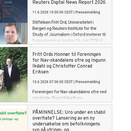
Reuters Digital News Report 2026
11.6.2026 10:00:00 CEST
|
Pressemelding
Stiftelsen Fritt Ord, Universitetet i
Bergen og Reuters Institute for the
Study of Journalism i Oxford inviterer til
frokostseminar tirsdag 16. juni 2026 kl.
08:30–10:00 i Fritt Ords lokaler i
Uranienborgveien 2, Oslo.
Fritt Ords Honnør til Foreningen
Arrangementet presenterer Reuters
for Nav-skandalens ofre og Ingunn
Digital News Report 2026 – verdens
Ikdahl og Christoffer Conrad
største og viktigste medieundersøkelse
Eriksen
– som lanseres internasjonalt natt til 16.
10.6.2026 07:06:00 CEST
|
Pressemelding
juni
Foreningen for Nav-skandalens ofre ved
styreleder Rune Halseth og
jussprofessorene Ingunn Ikdahl og
Christoffer Conrad Eriksen tildeles Fritt
PÅMINNELSE: Uro under en stabil
Ords Honnør for å kreve offentlighet og
overflate? Lansering av en ny
åpenhet i en sak der myndighetene har
undersøkelse om befolkningens
gjort feil som har gått utover mange
syn på ytrings- og