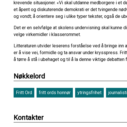
krevende situasjoner. «Vi skal utdanne medborgere i et de
et åpent og diskuterende demokrati er det tvingende nød
og vondt; å orientere seg i ulike typer tekster, også de u
Det er en selvfølge at skolens undervisning skal kunne d
velge virkemidler i klasserommet.
Litteraturen utvider leserens forståelse ved å bringe inn 
er å vise vei, formidle og ta ansvar under krysspress. Fri
å tørre å stå i ubehaget og til å la denne viktige debatten 
Nøkkelord
Fritt Ord
fritt ords honnør
ytringsfrihet
journalist
Kontakter