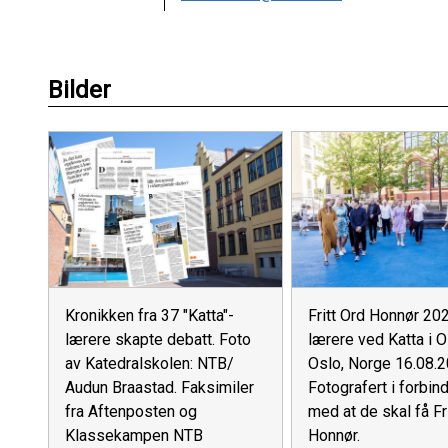
Bilder
Kronikken fra 37 "Katta"-
Fritt Ord Honnør 202
lærere skapte debatt. Foto
lærere ved Katta i O
av Katedralskolen: NTB/
Oslo, Norge 16.08.
Audun Braastad. Faksimiler
Fotografert i forbin
fra Aftenposten og
med at de skal få Fr
Klassekampen NTB
Honnør.