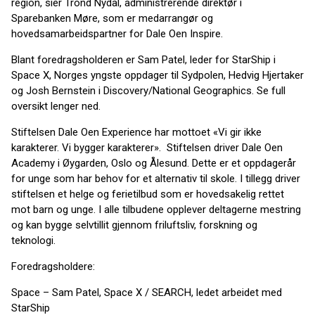
region, sier Trond Nydal, administrerende direktør i
Sparebanken Møre, som er medarrangør og
hovedsamarbeidspartner for Dale Oen Inspire.
Blant foredragsholderen er Sam Patel, leder for StarShip i
Space X, Norges yngste oppdager til Sydpolen, Hedvig Hjertaker
og Josh Bernstein i Discovery/National Geographics. Se full
oversikt lenger ned.
Stiftelsen Dale Oen Experience har mottoet «Vi gir ikke
karakterer. Vi bygger karakterer». Stiftelsen driver Dale Oen
Academy i Øygarden, Oslo og Ålesund. Dette er et oppdagerår
for unge som har behov for et alternativ til skole. I tillegg driver
stiftelsen et helge og ferietilbud som er hovedsakelig rettet
mot barn og unge. I alle tilbudene opplever deltagerne mestring
og kan bygge selvtillit gjennom friluftsliv, forskning og
teknologi.
Foredragsholdere:
Space – Sam Patel, Space X / SEARCH, ledet arbeidet med
StarShip