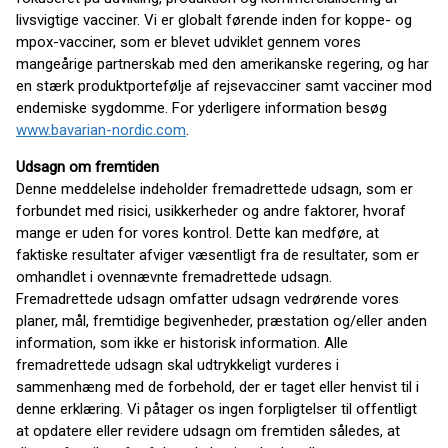
livsvigtige vacciner. Vi er globalt førende inden for koppe- og
mpox-vacciner, som er blevet udviklet gennem vores
mangeårige partnerskab med den amerikanske regering, og har
en stærk produktportefølje af rejsevacciner samt vacciner mod
endemiske sygdomme. For yderligere information besøg
www.bavarian-nordic.com
.
Udsagn om fremtiden
Denne meddelelse indeholder fremadrettede udsagn, som er
forbundet med risici, usikkerheder og andre faktorer, hvoraf
mange er uden for vores kontrol. Dette kan medføre, at
faktiske resultater afviger væsentligt fra de resultater, som er
omhandlet i ovennævnte fremadrettede udsagn.
Fremadrettede udsagn omfatter udsagn vedrørende vores
planer, mål, fremtidige begivenheder, præstation og/eller anden
information, som ikke er historisk information. Alle
fremadrettede udsagn skal udtrykkeligt vurderes i
sammenhæng med de forbehold, der er taget eller henvist til i
denne erklæring. Vi påtager os ingen forpligtelser til offentligt
at opdatere eller revidere udsagn om fremtiden således, at