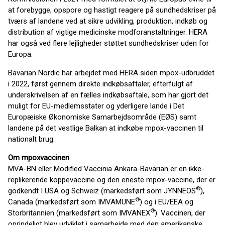
at forebygge, opspore og hastigt reagere på sundhedskriser på
tværs af landene ved at sikre udvikling, produktion, indkøb og
distribution af vigtige medicinske modforanstaltninger. HERA
har også ved flere lejligheder støttet sundhedskriser uden for
Europa.
Bavarian Nordic har arbejdet med HERA siden mpox-udbruddet
i 2022, først gennem direkte indkøbsaftaler, efterfulgt af
underskrivelsen af ​​en fælles indkøbsaftale, som har gjort det
muligt for EU-medlemsstater og yderligere lande i Det
Europæiske Økonomiske Samarbejdsområde (EØS) samt
landene på det vestlige Balkan at indkøbe mpox-vaccinen til
nationalt brug.
Om mpoxvaccinen
MVA-BN eller Modified Vaccinia Ankara-Bavarian er en ikke-
replikerende koppevaccine og den eneste mpox-vaccine, der er
®
godkendt I USA og Schweiz (markedsført som JYNNEOS
),
®
Canada (markedsført som IMVAMUNE
) og i EU/EEA og
®
Storbritannien (markedsført som IMVANEX
). Vaccinen, der
oprindeligt blev udviklet i samarbejde med den amerikanske