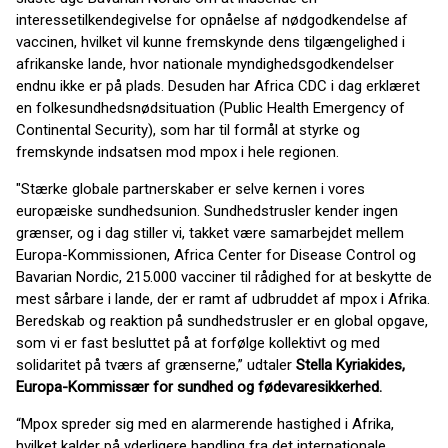
interessetilkendegivelse for opnåelse af nødgodkendelse af
vaccinen, hvilket vil kunne fremskynde dens tilgængelighed i
afrikanske lande, hvor nationale myndighedsgodkendelser
endnu ikke er på plads. Desuden har Africa CDC i dag erklæret
en folkesundhedsnødsituation (Public Health Emergency of
Continental Security), som har til formål at styrke og
fremskynde indsatsen mod mpox i hele regionen.
"Stærke globale partnerskaber er selve kernen i vores
europæiske sundhedsunion. Sundhedstrusler kender ingen
grænser, og i dag stiller vi, takket være samarbejdet mellem
Europa-Kommissionen, Africa Center for Disease Control og
Bavarian Nordic, 215.000 vacciner til rådighed for at beskytte de
mest sårbare i lande, der er ramt af udbruddet af mpox i Afrika.
Beredskab og reaktion på sundhedstrusler er en global opgave,
som vi er fast besluttet på at forfølge kollektivt og med
solidaritet på tværs af grænserne,” udtaler
Stella Kyriakides,
Europa-Kommissær for sundhed og fødevaresikkerhed.
“Mpox spreder sig med en alarmerende hastighed i Afrika,
hvilket kalder på yderligere handling fra det internationale