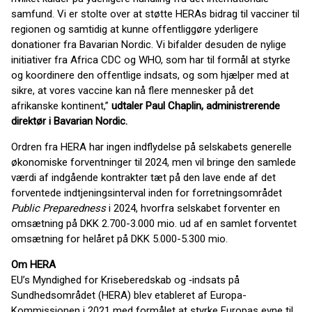
samfund. Vi er stolte over at støtte HERAs bidrag til vacciner til
regionen og samtidig at kunne offentliggøre yderligere
donationer fra Bavarian Nordic. Vi bifalder desuden de nylige
initiativer fra Africa CDC og WHO, som har til formål at styrke
og koordinere den offentlige indsats, og som hjælper med at
sikre, at vores vaccine kan nå flere mennesker på det
afrikanske kontinent,”
udtaler Paul Chaplin, administrerende
direktør i Bavarian Nordic.
Ordren fra HERA har ingen indflydelse på selskabets generelle
økonomiske forventninger til 2024, men vil bringe den samlede
værdi af indgående kontrakter tæt på den lave ende af det
forventede indtjeningsinterval inden for forretningsområdet
Public Preparedness
i 2024, hvorfra selskabet forventer en
omsætning på DKK 2.700-3.000 mio. ud af en samlet forventet
omsætning for helåret på DKK 5.000-5.300 mio.
Om HERA
EU’s Myndighed for Kriseberedskab og ‑indsats på
Sundhedsområdet (HERA) blev etableret af Europa-
Kommissionen i 2021 med formålet at styrke Europas evne til