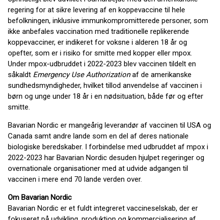
regering for at sikre levering af en koppevaccine til hele
befolkningen, inklusive immunkompromitterede personer, som
ikke anbefales vaccination med traditionelle replikerende
koppevacciner, er indikeret for voksne i alderen 18 år og
opefter, som er i risiko for smitte med kopper eller mpox.
Under mpox-udbruddet i 2022-2023 blev vaccinen tildelt en
såkaldt
Emergency Use Authorization
af de amerikanske
sundhedsmyndigheder, hvilket tillod anvendelse af vaccinen i
børn og unge under 18 år i en nødsituation, både før og efter
smitte.
Bavarian Nordic er mangeårig leverandør af vaccinen til USA og
Canada samt andre lande som en del af deres nationale
biologiske beredskaber. I forbindelse med udbruddet af mpox i
2022-2023 har Bavarian Nordic desuden hjulpet regeringer og
overnationale organisationer med at udvide adgangen til
vaccinen i mere end 70 lande verden over.
Om Bavarian Nordic
Bavarian Nordic er et fuldt integreret vaccineselskab, der er
fokuseret på udvikling, produktion og kommercialisering af