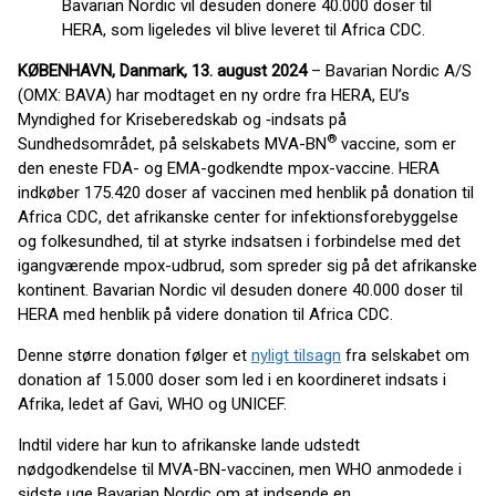
Bavarian Nordic vil desuden donere 40.000 doser til
HERA, som ligeledes vil blive leveret til Africa CDC.
KØBENHAVN, Danmark, 13. august 2024
– Bavarian Nordic A/S
(OMX: BAVA) har modtaget en ny ordre fra HERA, EU’s
Myndighed for Kriseberedskab og ‑indsats på
®
Sundhedsområdet, på selskabets MVA-BN
vaccine, som er
den eneste FDA- og EMA-godkendte mpox-vaccine. HERA
indkøber 175.420 doser af vaccinen med henblik på donation til
Africa CDC, det afrikanske center for infektionsforebyggelse
og folkesundhed, til at styrke indsatsen i forbindelse med det
igangværende mpox-udbrud, som spreder sig på det afrikanske
kontinent. Bavarian Nordic vil desuden donere 40.000 doser til
HERA med henblik på videre donation til Africa CDC.
Denne større donation følger et
nyligt tilsagn
fra selskabet om
donation af 15.000 doser som led i en koordineret indsats i
Afrika, ledet af Gavi, WHO og UNICEF.
Indtil videre har kun to afrikanske lande udstedt
nødgodkendelse til MVA-BN-vaccinen, men WHO anmodede i
sidste uge Bavarian Nordic om at indsende en