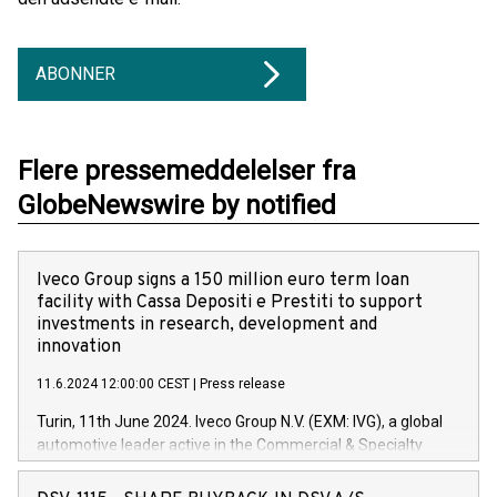
ABONNER
Flere pressemeddelelser fra
GlobeNewswire by notified
Iveco Group signs a 150 million euro term loan
facility with Cassa Depositi e Prestiti to support
investments in research, development and
innovation
11.6.2024 12:00:00 CEST
|
Press release
Turin, 11th June 2024. Iveco Group N.V. (EXM: IVG), a global
automotive leader active in the Commercial & Specialty
Vehicles, Powertrain and related Financial Services arenas,
has successfully signed a term loan facility of 150 million