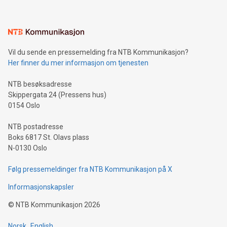
interacts with energy markets.Sustainable Innovations:
Learn about our efforts to promote sustainability in Bitcoin
mining.Sound Money: Discover how tamper-proof currency
can enhance stability.Efficient Payment Rails: See how fast,
neutral payment systems support humanitarian
Vil du sende en pressemelding fra NTB Kommunikasjon?
projects.Carbon Footprint: Compare Bitcoin's environmental
Her finner du mer informasjon om tjenesten
impact with traditional banking. "We're excited to host this
event and dive into the critical topics of Bitcoin
NTB besøksadresse
Skippergata 24 (Pressens hus)
0154 Oslo
NTB postadresse
Boks 6817 St. Olavs plass
N-0130 Oslo
Følg pressemeldinger fra NTB Kommunikasjon på X
Informasjonskapsler
©
NTB Kommunikasjon
2026
Norsk
English