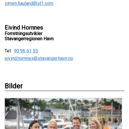
simen.hauland@st1.com
Eivind Hornnes
Forretningsutvikler
Stavangerregionen Havn
Tel:
90 96 61 55
eivind.hornnes@stavanger.havn.no
Bilder