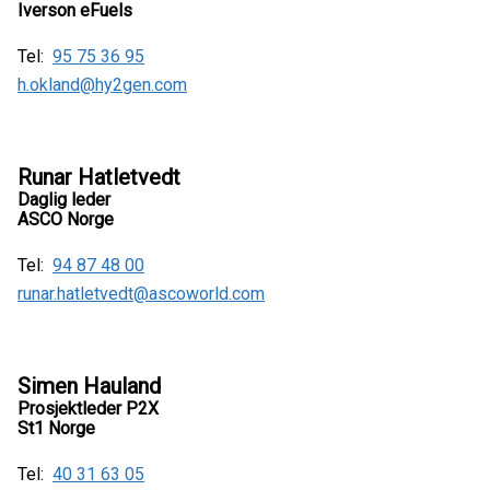
Iverson eFuels
Tel:
95 75 36 95
h.okland@hy2gen.com
Runar Hatletvedt
Daglig leder
ASCO Norge
Tel:
94 87 48 00
runar.hatletvedt@ascoworld.com
Simen Hauland
Prosjektleder P2X
St1 Norge
Tel:
40 31 63 05