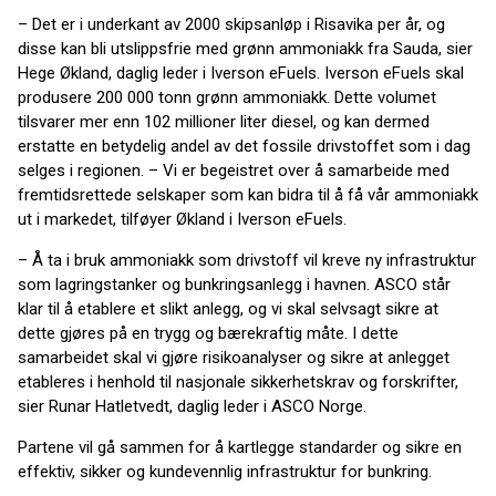
– Det er i underkant av 2000 skipsanløp i Risavika per år, og
disse kan bli utslippsfrie med grønn ammoniakk fra Sauda, sier
Hege Økland, daglig leder i Iverson eFuels. Iverson eFuels skal
produsere 200 000 tonn grønn ammoniakk. Dette volumet
tilsvarer mer enn 102 millioner liter diesel, og kan dermed
erstatte en betydelig andel av det fossile drivstoffet som i dag
selges i regionen. – Vi er begeistret over å samarbeide med
fremtidsrettede selskaper som kan bidra til å få vår ammoniakk
ut i markedet, tilføyer Økland i Iverson eFuels.
– Å ta i bruk ammoniakk som drivstoff vil kreve ny infrastruktur
som lagringstanker og bunkringsanlegg i havnen. ASCO står
klar til å etablere et slikt anlegg, og vi skal selvsagt sikre at
dette gjøres på en trygg og bærekraftig måte. I dette
samarbeidet skal vi gjøre risikoanalyser og sikre at anlegget
etableres i henhold til nasjonale sikkerhetskrav og forskrifter,
sier Runar Hatletvedt, daglig leder i ASCO Norge.
Partene vil gå sammen for å kartlegge standarder og sikre en
effektiv, sikker og kundevennlig infrastruktur for bunkring.