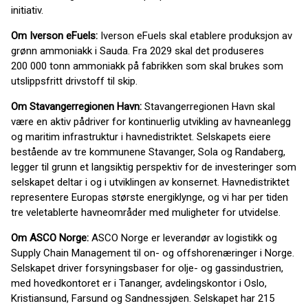
initiativ.
Om Iverson eFuels:
Iverson eFuels skal etablere produksjon av
grønn ammoniakk i Sauda. Fra 2029 skal det produseres
200 000 tonn ammoniakk på fabrikken som skal brukes som
utslippsfritt drivstoff til skip.
Om Stavangerregionen Havn:
Stavangerregionen Havn skal
være en aktiv pådriver for kontinuerlig utvikling av havneanlegg
og maritim infrastruktur i havnedistriktet. Selskapets eiere
bestående av tre kommunene Stavanger, Sola og Randaberg,
legger til grunn et langsiktig perspektiv for de investeringer som
selskapet deltar i og i utviklingen av konsernet. Havnedistriktet
representere Europas største energiklynge, og vi har per tiden
tre veletablerte havneområder med muligheter for utvidelse.
Om ASCO Norge:
ASCO Norge er leverandør av logistikk og
Supply Chain Management til on- og offshorenæringer i Norge.
Selskapet driver forsyningsbaser for olje- og gassindustrien,
med hovedkontoret er i Tananger, avdelingskontor i Oslo,
Kristiansund, Farsund og Sandnessjøen. Selskapet har 215