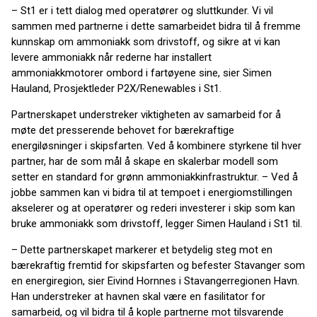
– St1 er i tett dialog med operatører og sluttkunder. Vi vil
sammen med partnerne i dette samarbeidet bidra til å fremme
kunnskap om ammoniakk som drivstoff, og sikre at vi kan
levere ammoniakk når rederne har installert
ammoniakkmotorer ombord i fartøyene sine, sier Simen
Hauland, Prosjektleder P2X/Renewables i St1.
Partnerskapet understreker viktigheten av samarbeid for å
møte det presserende behovet for bærekraftige
energiløsninger i skipsfarten. Ved å kombinere styrkene til hver
partner, har de som mål å skape en skalerbar modell som
setter en standard for grønn ammoniakkinfrastruktur. – Ved å
jobbe sammen kan vi bidra til at tempoet i energiomstillingen
akselerer og at operatører og rederi investerer i skip som kan
bruke ammoniakk som drivstoff, legger Simen Hauland i St1 til.
– Dette partnerskapet markerer et betydelig steg mot en
bærekraftig fremtid for skipsfarten og befester Stavanger som
en energiregion, sier Eivind Hornnes i Stavangerregionen Havn.
Han understreker at havnen skal være en fasilitator for
samarbeid, og vil bidra til å kople partnerne mot tilsvarende