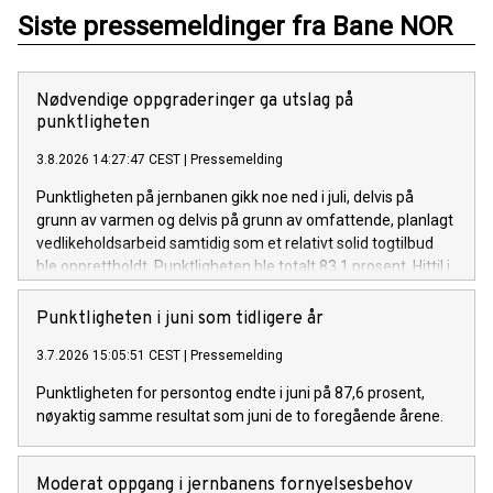
Siste pressemeldinger fra Bane NOR
Nødvendige oppgraderinger ga utslag på
punktligheten
3.8.2026 14:27:47 CEST
|
Pressemelding
Punktligheten på jernbanen gikk noe ned i juli, delvis på
grunn av varmen og delvis på grunn av omfattende, planlagt
vedlikeholdsarbeid samtidig som et relativt solid togtilbud
ble opprettholdt. Punktligheten ble totalt 83,1 prosent. Hittil i
år er punktligheten for hele landet 87,5 prosent.
Punktligheten i juni som tidligere år
3.7.2026 15:05:51 CEST
|
Pressemelding
Punktligheten for persontog endte i juni på 87,6 prosent,
nøyaktig samme resultat som juni de to foregående årene.
Moderat oppgang i jernbanens fornyelsesbehov