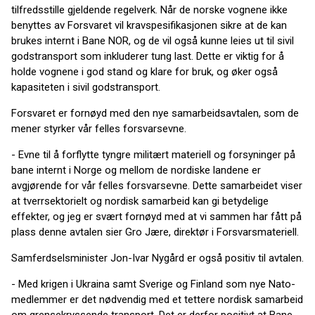
tilfredsstille gjeldende regelverk. Når de norske vognene ikke
benyttes av Forsvaret vil kravspesifikasjonen sikre at de kan
brukes internt i Bane NOR, og de vil også kunne leies ut til sivil
godstransport som inkluderer tung last. Dette er viktig for å
holde vognene i god stand og klare for bruk, og øker også
kapasiteten i sivil godstransport.
Forsvaret er fornøyd med den nye samarbeidsavtalen, som de
mener styrker vår felles forsvarsevne.
- Evne til å forflytte tyngre militært materiell og forsyninger på
bane internt i Norge og mellom de nordiske landene er
avgjørende for vår felles forsvarsevne. Dette samarbeidet viser
at tverrsektorielt og nordisk samarbeid kan gi betydelige
effekter, og jeg er svært fornøyd med at vi sammen har fått på
plass denne avtalen sier Gro Jære, direktør i Forsvarsmateriell.
Samferdselsminister Jon-Ivar Nygård er også positiv til avtalen.
- Med krigen i Ukraina samt Sverige og Finland som nye Nato-
medlemmer er det nødvendig med et tettere nordisk samarbeid