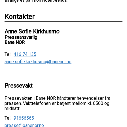
arrangeres på Thon Hotel Arendal.
Kontakter
Anne Sofie Kirkhusmo
Presseansvarlig
Bane NOR
Tel:
416 74 135
anne.sofie.kirkhusmo@banenor.no
Pressevakt
Pressevakten i Bane NOR håndterer henvendelser fra
pressen. Vakttelefonen er betjent mellom kl. 0500 og
midnatt:
Tel:
91656565
presse@banenor.no