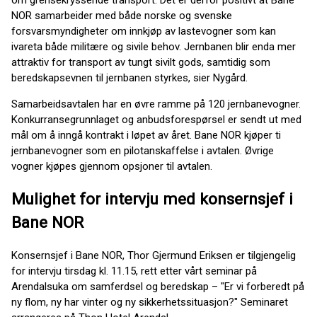
om grensekryssende transport. Det er derfor positivt at Bane
NOR samarbeider med både norske og svenske
forsvarsmyndigheter om innkjøp av lastevogner som kan
ivareta både militære og sivile behov. Jernbanen blir enda mer
attraktiv for transport av tungt sivilt gods, samtidig som
beredskapsevnen til jernbanen styrkes, sier Nygård.
Samarbeidsavtalen har en øvre ramme på 120 jernbanevogner.
Konkurransegrunnlaget og anbudsforespørsel er sendt ut med
mål om å inngå kontrakt i løpet av året. Bane NOR kjøper ti
jernbanevogner som en pilotanskaffelse i avtalen. Øvrige
vogner kjøpes gjennom opsjoner til avtalen.
Mulighet for intervju med konsernsjef i
Bane NOR
Konsernsjef i Bane NOR, Thor Gjermund Eriksen er tilgjengelig
for intervju tirsdag kl. 11.15, rett etter vårt seminar på
Arendalsuka om samferdsel og beredskap – "Er vi forberedt på
ny flom, ny har vinter og ny sikkerhetssituasjon?" Seminaret