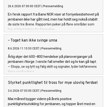
26.6.2026 07:00:00 CEST
|
Pressemelding
En fersk rapport fra Bane NOR viser at fornyelsesbehovet på
jernbanen ikke har gått ned, men har holdt seg nokså stabilt
de siste tre årene. Rapporten peker på flere områder som
har et høyt behov for fornyelse.
– Toget kan ikke svinge unna
8.6.2026 11:15:53 CEST
|
Pressemelding
Årlig skjer det 600–800 hendelser på planoverganger på
jernbanen i Norge. I verste fall smeller det og liv kan gå tapt.
– Stopp, se og lytt og følg skilt og signaler, lyder lokførerens
klare oppfordring.
Styrket punktlighet til tross for mye ulovlig ferdsel
3.6.2026 07:03:00 CEST
|
Pressemelding
Mai måned bygger videre på årets positive
punktlighetsutvikling for jernbanen, og topper året med en