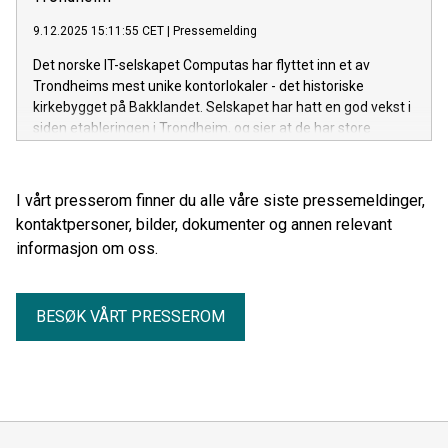
9.12.2025 15:11:55 CET
|
Pressemelding
Det norske IT-selskapet Computas har flyttet inn et av
Trondheims mest unike kontorlokaler - det historiske
kirkebygget på Bakklandet. Selskapet har hatt en god vekst i
siden etableringen i Trondheim, og sier at de har store
ambisjoner videre verdiskapning for regionen.
I vårt presserom finner du alle våre siste pressemeldinger,
kontaktpersoner, bilder, dokumenter og annen relevant
informasjon om oss.
BESØK VÅRT PRESSEROM