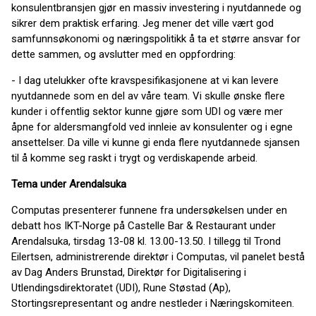
konsulentbransjen gjør en massiv investering i nyutdannede og
sikrer dem praktisk erfaring. Jeg mener det ville vært god
samfunnsøkonomi og næringspolitikk å ta et større ansvar for
dette sammen, og avslutter med en oppfordring:
- I dag utelukker ofte kravspesifikasjonene at vi kan levere
nyutdannede som en del av våre team. Vi skulle ønske flere
kunder i offentlig sektor kunne gjøre som UDI og være mer
åpne for aldersmangfold ved innleie av konsulenter og i egne
ansettelser. Da ville vi kunne gi enda flere nyutdannede sjansen
til å komme seg raskt i trygt og verdiskapende arbeid.
Tema under Arendalsuka
Computas presenterer funnene fra undersøkelsen under en
debatt hos IKT-Norge på Castelle Bar & Restaurant under
Arendalsuka, tirsdag 13-08 kl. 13.00-13.50. I tillegg til Trond
Eilertsen, administrerende direktør i Computas, vil panelet bestå
av Dag Anders Brunstad, Direktør for Digitalisering i
Utlendingsdirektoratet (UDI), Rune Støstad (Ap),
Stortingsrepresentant og andre nestleder i Næringskomiteen.