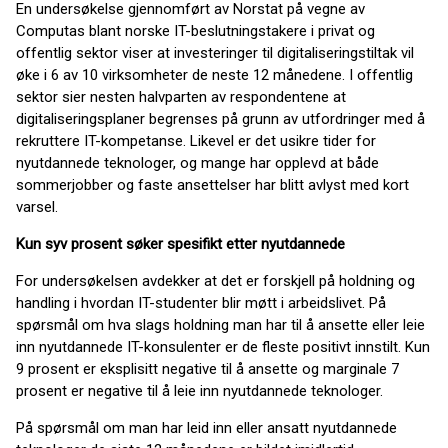
En undersøkelse gjennomført av Norstat på vegne av
Computas blant norske IT-beslutningstakere i privat og
offentlig sektor viser at investeringer til digitaliseringstiltak vil
øke i 6 av 10 virksomheter de neste 12 månedene. I offentlig
sektor sier nesten halvparten av respondentene at
digitaliseringsplaner begrenses på grunn av utfordringer med å
rekruttere IT-kompetanse. Likevel er det usikre tider for
nyutdannede teknologer, og mange har opplevd at både
sommerjobber og faste ansettelser har blitt avlyst med kort
varsel.
Kun syv prosent søker spesifikt etter nyutdannede
For undersøkelsen avdekker at det er forskjell på holdning og
handling i hvordan IT-studenter blir møtt i arbeidslivet. På
spørsmål om hva slags holdning man har til å ansette eller leie
inn nyutdannede IT-konsulenter er de fleste positivt innstilt. Kun
9 prosent er eksplisitt negative til å ansette og marginale 7
prosent er negative til å leie inn nyutdannede teknologer.
På spørsmål om man har leid inn eller ansatt nyutdannede