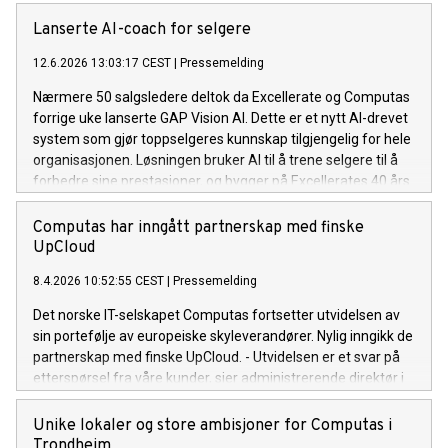
Lanserte AI-coach for selgere
12.6.2026 13:03:17 CEST
|
Pressemelding
Nærmere 50 salgsledere deltok da Excellerate og Computas
forrige uke lanserte GAP Vision AI. Dette er et nytt AI-drevet
system som gjør toppselgeres kunnskap tilgjengelig for hele
organisasjonen. Løsningen bruker AI til å trene selgere til å
forbedre sine prestasjoner, og bygger på Excellerates 40 års
salgsmetodikk fra 5 000 bedrifter og over 500 000 trente
selgere. Computas er Excellerates teknologipartner og har
Computas har inngått partnerskap med finske
bidratt med solid AI-kompetanse i utviklingen av løsningen.
UpCloud
8.4.2026 10:52:55 CEST
|
Pressemelding
Det norske IT-selskapet Computas fortsetter utvidelsen av
sin portefølje av europeiske skyleverandører. Nylig inngikk de
partnerskap med finske UpCloud. - Utvidelsen er et svar på
etterspørsel fra våre kunder, sier administrerende direktør i
Computas, Trond Eilertsen.
Unike lokaler og store ambisjoner for Computas i
Trondheim