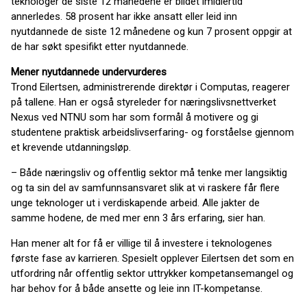
teknologer de siste 12 månedene er bildet imidlertid
annerledes. 58 prosent har ikke ansatt eller leid inn
nyutdannede de siste 12 månedene og kun 7 prosent oppgir at
de har søkt spesifikt etter nyutdannede.
Mener nyutdannede undervurderes
Trond Eilertsen, administrerende direktør i Computas, reagerer
på tallene. Han er også styreleder for næringslivsnettverket
Nexus ved NTNU som har som formål å motivere og gi
studentene praktisk arbeidslivserfaring- og forståelse gjennom
et krevende utdanningsløp.
– Både næringsliv og offentlig sektor må tenke mer langsiktig
og ta sin del av samfunnsansvaret slik at vi raskere får flere
unge teknologer ut i verdiskapende arbeid. Alle jakter de
samme hodene, de med mer enn 3 års erfaring, sier han.
Han mener alt for få er villige til å investere i teknologenes
første fase av karrieren. Spesielt opplever Eilertsen det som en
utfordring når offentlig sektor uttrykker kompetansemangel og
har behov for å både ansette og leie inn IT-kompetanse.