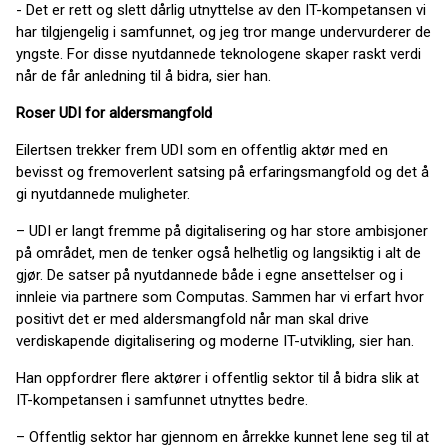
- Det er rett og slett dårlig utnyttelse av den IT-kompetansen vi
har tilgjengelig i samfunnet, og jeg tror mange undervurderer de
yngste. For disse nyutdannede teknologene skaper raskt verdi
når de får anledning til å bidra, sier han.
Roser UDI for aldersmangfold
Eilertsen trekker frem UDI som en offentlig aktør med en
bevisst og fremoverlent satsing på erfaringsmangfold og det å
gi nyutdannede muligheter.
– UDI er langt fremme på digitalisering og har store ambisjoner
på området, men de tenker også helhetlig og langsiktig i alt de
gjør. De satser på nyutdannede både i egne ansettelser og i
innleie via partnere som Computas. Sammen har vi erfart hvor
positivt det er med aldersmangfold når man skal drive
verdiskapende digitalisering og moderne IT-utvikling, sier han.
Han oppfordrer flere aktører i offentlig sektor til å bidra slik at
IT-kompetansen i samfunnet utnyttes bedre.
– Offentlig sektor har gjennom en årrekke kunnet lene seg til at