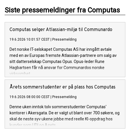
Siste pressemeldinger fra Computas
Computas selger Atlassian-miljø til Communardo
19.6.2026 10:01:57 CEST
|
Pressemelding
Det norske IT-selskapet Computas AS har inngått avtale
med en av Europas fremste Atlassian-partnere om salg av
sitt datterselskap Computas Opus. Opus-leder Rune
Hagbartsen får nå ansvar for Communardos norske
virksomhet.
Årets sommerstudenter er på plass hos Computas
19.6.2026 08:00:00 CEST
|
Pressemelding
Denne uken inntok tolv sommerstudenter Computas'
kontorer i Akersgata. De er valgt ut blant over 700 søkere, og
skal de neste syv ukene jobbe med reelle KI-oppdrag hos
kunder som UDI og Azets.