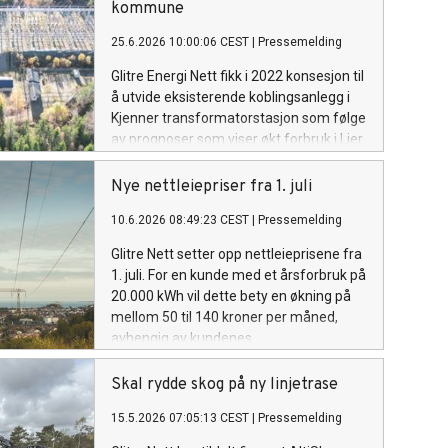
kommune
25.6.2026 10:00:06 CEST
|
Pressemelding
Glitre Energi Nett fikk i 2022 konsesjon til
å utvide eksisterende koblingsanlegg i
Kjenner transformatorstasjon som følge
av prognoser som viser økt forbruk i Lier
kommune. Arbeidet er nå ferdigstilt, og
det nye anlegget blir nå spenningsatt i
Nye nettleiepriser fra 1. juli
slutten av juni.
10.6.2026 08:49:23 CEST
|
Pressemelding
Glitre Nett setter opp nettleieprisene fra
1. juli. For en kunde med et årsforbruk på
20.000 kWh vil dette bety en økning på
mellom 50 til 140 kroner per måned,
avhengig av kundenes
avregningsområde og forbruk.
Skal rydde skog på ny linjetrase
15.5.2026 07:05:13 CEST
|
Pressemelding