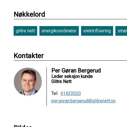
Nøkkelord
glitre nett
energikoordinator
elektrifisering
strø
Kontakter
Per Gøran Bergerud
Leder seksjon kunde
Glitre Nett
Tel:
41433020
per.goran.bergerud@glitrenett.no