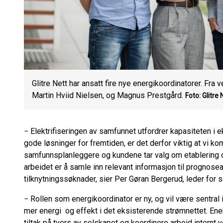
Glitre Nett har ansatt fire nye energikoordinatorer. Fra
Martin Hviid Nielsen, og Magnus Prestgård.
Foto: Glitre 
− Elektrifiseringen av samfunnet utfordrer kapasiteten i 
gode løsninger for fremtiden, er det derfor viktig at vi ko
samfunnsplanleggere og kundene tar valg om etablering 
arbeidet er å samle inn relevant informasjon til prognos
tilknytningssøknader, sier Per Gøran Bergerud, leder for s
− Rollen som energikoordinator er ny, og vil være sentral i
mer energi og effekt i det eksisterende strømnettet. Ene
tiltak på tvers av selskapet og koordinere arbeid intern