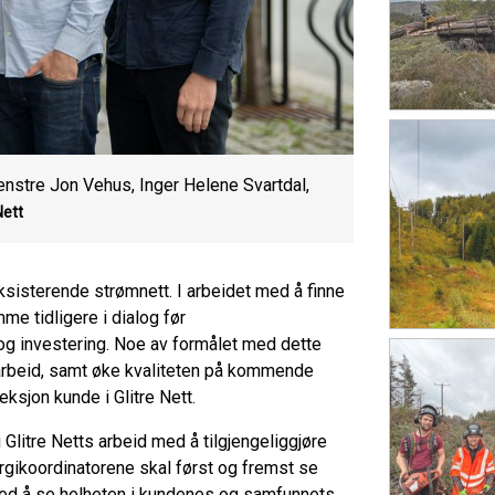
 venstre Jon Vehus, Inger Helene Svartdal,
Nett
eksisterende strømnett. I arbeidet med å finne
mme tidligere i dialog før
og investering. Noe av formålet med dette
earbeid, samt øke kvaliteten på kommende
eksjon kunde i Glitre Nett.
 Glitre Netts arbeid med å tilgjengeliggjøre
rgikoordinatorene skal først og fremst se
t ved å se helheten i kundenes og samfunnets