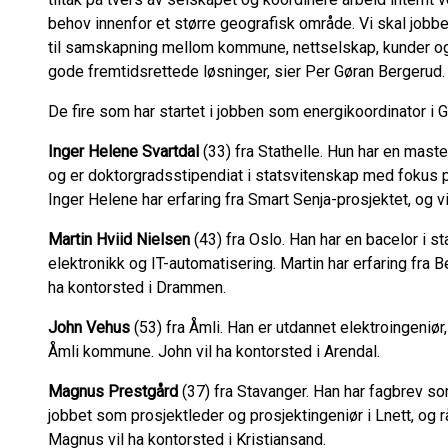
behov innenfor et større geografisk område. Vi skal jobbe
til samskapning mellom kommune, nettselskap, kunder og 
gode fremtidsrettede løsninger, sier Per Gøran Bergerud.
De fire som har startet i jobben som energikoordinator i Gl
Inger Helene Svartdal
(33) fra Stathelle. Hun har en maste
og er doktorgradsstipendiat i statsvitenskap med fokus 
Inger Helene har erfaring fra Smart Senja-prosjektet, og 
Martin Hviid Nielsen
(43) fra Oslo. Han har en bacelor i s
elektronikk og IT-automatisering. Martin har erfaring fra B
ha kontorsted i Drammen.
John Vehus
(53) fra Åmli. Han er utdannet elektroingeniør
Åmli kommune. John vil ha kontorsted i Arendal.
Magnus Prestgård
(37) fra Stavanger. Han har fagbrev som
jobbet som prosjektleder og prosjektingeniør i Lnett, og r
Magnus vil ha kontorsted i Kristiansand.