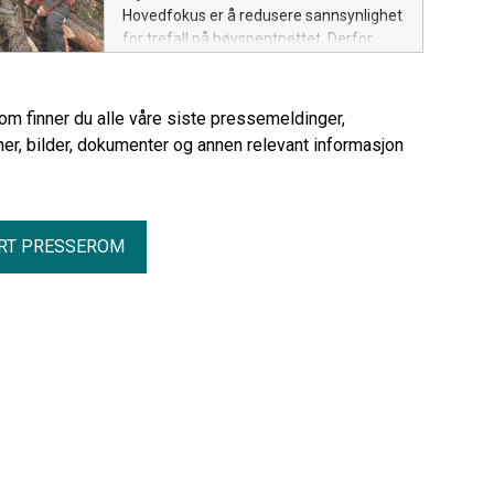
Hovedfokus er å redusere sannsynlighet
for trefall på høyspentnettet. Derfor
brukes hvert år droner til å skanne linjer
og vegetasjon.
rom finner du alle våre siste pressemeldinger,
er, bilder, dokumenter og annen relevant informasjon
RT PRESSEROM