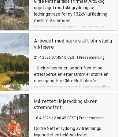
Glitre Nett har tildelt firmaet AltiSkog
oppdraget med skogrydding av
ledningstrase for ny 132kV luftledning
mellom Vallemoen
transformatorstasjon i Lindesnes og
Kvinesdal Koblingsstasjon. Strekningen
er på ca. 38 km i delvis krevende terreng,
Arbeidet med bærekraft blir stadig
og totalt skal det tas ut ca. 10.600
viktigere
kubikkmeter med nyttbart tømmer.
21.4.2026 07:45:10 CEST
|
Pressemelding
− Elektrifiseringen av samfunnet og
etterspørselen etter strøm er større en
noen gang. For Glitre Nett blir vårt
samfunnsoppdrag om å levere stabil og
pålitelig strøm til våre kunder stadig
viktigere, samtidig som vi jobber for å få
Målrettet linjerydding sikrer
ned egne klimagassutslipp og
strømnettet
nedbygging av naturen.
16.4.2026 12:00:45 CEST
|
Pressemelding
I Glitre Nett er rydding av trær langs
linjenettet en helårsaktivitet.