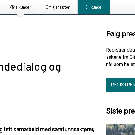
Våre kunder
Om tjenesten
Bli kunde
Følg pre
Registrer deg
sakene fra Gl
ndedialog og
når som helst
REGISTRE
Siste pr
 og tett samarbeid med samfunnsaktører,