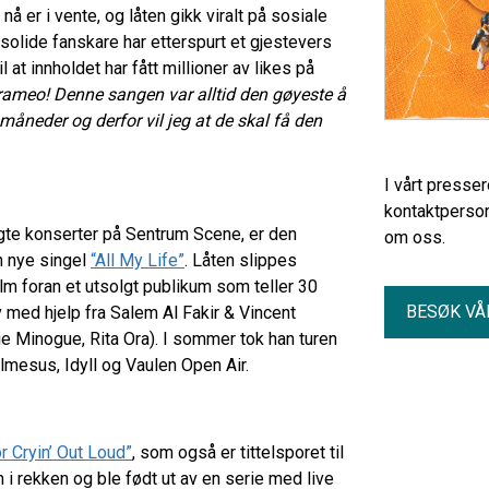
 er i vente, og låten gikk viralt på sosiale
 solide fanskare har etterspurt et gjestevers
 at innholdet har fått millioner av likes på
rameo! Denne sangen var alltid den gøyeste å
åneder og derfor vil jeg at de skal få den
I vårt presse
kontaktperson
lgte konserter på Sentrum Scene, er den
om oss.
n nye singel
“All My Life”
. Låten slippes
m foran et utsolgt publikum som teller 30
BESØK VÅ
 med hjelp fra Salem Al Fakir & Vincent
e Minogue, Rita Ora). I sommer tok han turen
Palmesus, Idyll og Vaulen Open Air.
r Cryin’ Out Loud”
, som også er tittelsporet til
i rekken og ble født ut av en serie med live