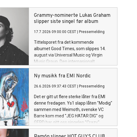
Grammy-nominerte Lukas Graham
slipper siste singel før album
17.7.2026 09:00:00 CEST
|
Pressemelding
Tittelsporet fra det kommende
albumet Good Times, som slippes 14.
august via Universal Music og Virgin
Music Group. Den internasjonalt
anerkjente singer-songwriteren Lukas
Graham slipper i dag «Good Times», det
Ny musikk fra EMI Nordic
energiske tittelsporet og åpningslåten
26.6.2026 09:37:43 CEST
|
Pressemelding
fra hans kommende album Good Times.
Albumet består av 13 spor og utgis 14.
Det er gitt ut flere sterke låter fra EMI
august.
denne fredagen. Ys1 slapp låten "Modig"
sammen med Weimoth, svenske VC
Barre kom med "JEG HATAR DIG" og
GERD har gitt oss singelen "Crazy".
Ramón slipper HOT GUYS CLUB