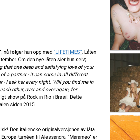
 nå følger hun opp med
“LIFETIMES”
. Låten
ember. Om den nye låten sier hun selv;
ng that one deep and satisfying love of your
f a partner - it can come in all different
 - I ask her every night, ‘Will you find me in
 each other, over and over again, for
gt show på Rock in Rio i Brasil. Dette
alen siden 2015.
lsk! Den italienske originalversjonen av låta
te Europa-turnéen til Alessandra. “Marameo” er