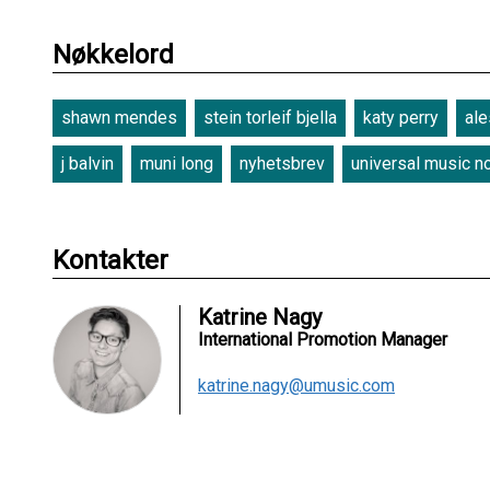
Nøkkelord
shawn mendes
stein torleif bjella
katy perry
al
j balvin
muni long
nyhetsbrev
universal music n
Kontakter
Katrine Nagy
International Promotion Manager
katrine.nagy@umusic.com