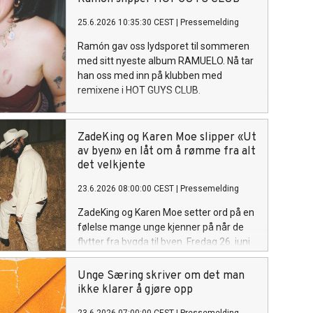
25.6.2026 10:35:30 CEST
|
Pressemelding
Ramón gav oss lydsporet til sommeren
med sitt nyeste album RAMUELO. Nå tar
han oss med inn på klubben med
remixene i HOT GUYS CLUB.
ZadeKing og Karen Moe slipper «Ut
av byen» en låt om å rømme fra alt
det velkjente
23.6.2026 08:00:00 CEST
|
Pressemelding
ZadeKing og Karen Moe setter ord på en
følelse mange unge kjenner på når de
flytter fra bygda til byen. Fredag 26. juni
slipper de singelen «Ut av byen», en
poplåt om hjemlengsel, identitet og
Unge Særing skriver om det man
savnet etter stedet man kommer fra.
ikke klarer å gjøre opp