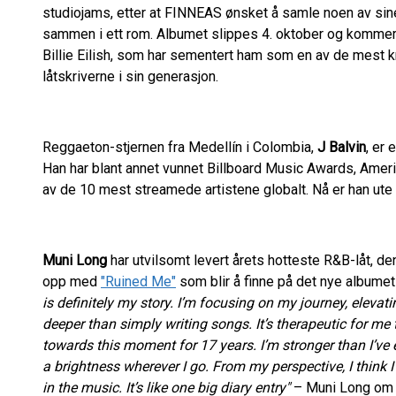
studiojams, etter at FINNEAS ønsket å samle noen av si
sammen i ett rom. Albumet slippes 4. oktober og kommer
Billie Eilish, som har sementert ham som en av de mest k
låtskriverne i sin generasjon.
Reggaeton-stjernen fra Medellín i Colombia,
J Balvin
, er 
Han har blant annet vunnet Billboard Music Awards, Ame
av de 10 mest streamede artistene globalt. Nå er han u
Muni Long
har utvilsomt levert årets hotteste R&B-låt, de
opp med
"Ruined Me"
som blir å finne på det nye albume
is definitely my story. I’m focusing on my journey, elevati
deeper than simply writing songs. It’s therapeutic for me 
towards this moment for 17 years. I’m stronger than I’ve
a brightness wherever I go. From my perspective, I think I 
in the music. It’s like one big diary entry"
– Muni Long o