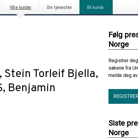
Våre kunder
Om tjenesten
Bli kunde
Følg pre
Norge
Registrer deg
sakene fra Un
Stein Torleif Bjella,
melde deg av 
, Benjamin
REGISTRE
g
Siste pr
Norge