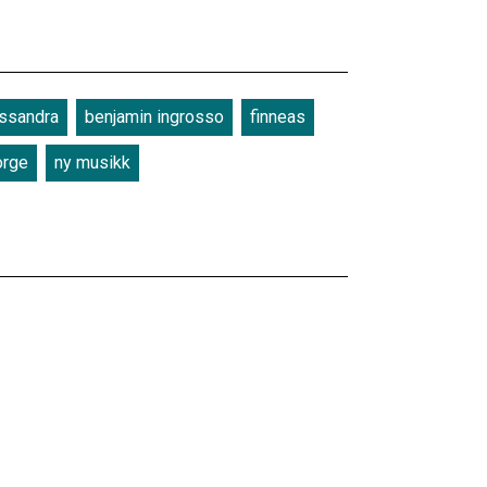
essandra
benjamin ingrosso
finneas
orge
ny musikk