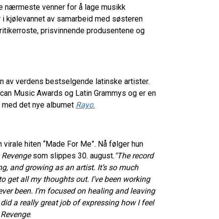
ne nærmeste venner for å lage musikk
 i kjølevannet av samarbeid med søsteren
ritikerroste, prisvinnende produsentene og
en av verdens bestselgende latinske artister.
rican Music Awards og Latin Grammys og er en
te med det nye albumet
Rayo
.
n virale hiten “Made For Me”. Nå følger hun
t
Revenge
som slippes 30. august.
"The record
ng, and growing as an artist. It’s so much
to get all my thoughts out. I’ve been working
 ever been. I’m focused on healing and leaving
did a really great job of expressing how I feel
m
Revenge
.