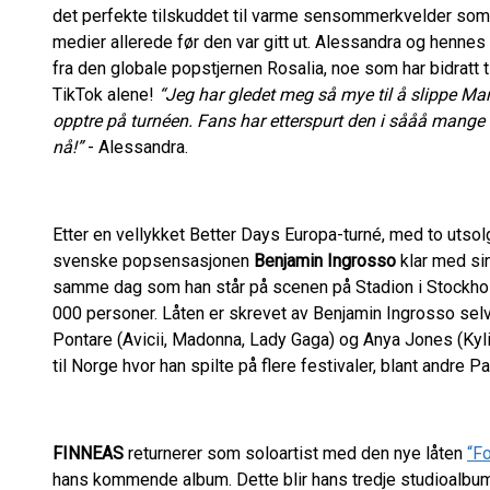
det perfekte tilskuddet til varme sensommerkvelder som nå
medier allerede før den var gitt ut. Alessandra og hennes
fra den globale popstjernen Rosalia, noe som har bidratt til
TikTok alene!
“Jeg har gledet meg så mye til å slippe Ma
opptre på turnéen.
Fans har etterspurt den i sååå mange m
nå!”
- Alessandra.
Etter en vellykket Better Days Europa-turné, med to utso
svenske popsensasjonen
Benjamin Ingrosso
klar med si
samme dag som han står på scenen på Stadion i Stockhol
000 personer. Låten er skrevet av Benjamin Ingrosso selv
Pontare (Avicii, Madonna, Lady Gaga) og Anya Jones (Kyli
til Norge hvor han spilte på flere festivaler, blant andre 
FINNEAS
returnerer som soloartist med den nye låten
“Fo
hans kommende album. Dette blir hans tredje studioalbum 