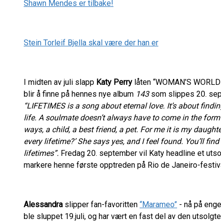
Shawn Mendes er tilbake!
Stein Torleif Bjella skal være der han er
I midten av juli slapp
Katy Perry
låten “WOMAN’S WORLD”,
blir å finne på hennes nye album
143
som slippes 20. sept
“LIFETIMES is a song about eternal love. It’s about findi
life. A soulmate doesn’t always have to come in the form o
ways, a child, a best friend, a pet. For me it is my daughter
every lifetime?’ She says yes, and I feel found. You’ll find
lifetimes”.
Fredag 20. september vil Katy headline et utsol
markere henne første opptreden på Rio de Janeiro-festiv
Alessandra
slipper fan-favoritten
“Marameo”
- nå på enge
ble sluppet 19.juli, og har vært en fast del av den utsolg