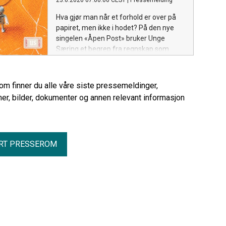
23.6.2026 07:00:00 CEST
|
Pressemelding
Hva gjør man når et forhold er over på
papiret, men ikke i hodet? På den nye
singelen «Åpen Post» bruker Unge
Særing et begrep fra regnskap som
metafor for følelser som fortsatt står
uoppgjort.
rom finner du alle våre siste pressemeldinger,
er, bilder, dokumenter og annen relevant informasjon
RT PRESSEROM