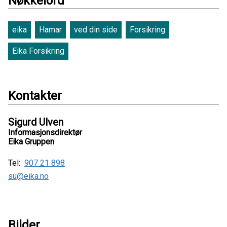
Nøkkelord
eika
Hamar
ved din side
Forsikring
Eika Forsikring
Kontakter
Sigurd Ulven
Informasjonsdirektør
Eika Gruppen
Tel:
907 21 898
su@eika.no
Bilder