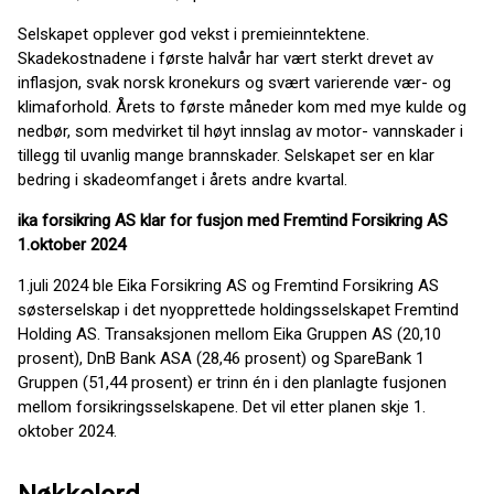
Selskapet opplever god vekst i premieinntektene.
Skadekostnadene i første halvår har vært sterkt drevet av
inflasjon, svak norsk kronekurs og svært varierende vær- og
klimaforhold. Årets to første måneder kom med mye kulde og
nedbør, som medvirket til høyt innslag av motor- vannskader i
tillegg til uvanlig mange brannskader. Selskapet ser en klar
bedring i skadeomfanget i årets andre kvartal.
ika forsikring AS klar for fusjon med Fremtind Forsikring AS
1.oktober 2024
1.juli 2024 ble Eika Forsikring AS og Fremtind Forsikring AS
søsterselskap i det nyopprettede holdingsselskapet Fremtind
Holding AS. Transaksjonen mellom Eika Gruppen AS (20,10
prosent), DnB Bank ASA (28,46 prosent) og SpareBank 1
Gruppen (51,44 prosent) er trinn én i den planlagte fusjonen
mellom forsikringsselskapene. Det vil etter planen skje 1.
oktober 2024.