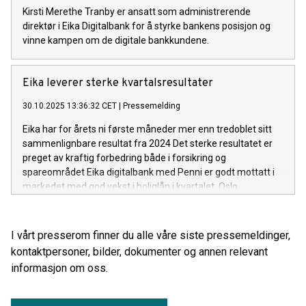
Kirsti Merethe Tranby er ansatt som administrerende
direktør i Eika Digitalbank for å styrke bankens posisjon og
vinne kampen om de digitale bankkundene.
Eika leverer sterke kvartalsresultater
30.10.2025 13:36:32 CET
|
Pressemelding
Eika har for årets ni første måneder mer enn tredoblet sitt
sammenlignbare resultat fra 2024 Det sterke resultatet er
preget av kraftig forbedring både i forsikring og
spareområdet Eika digitalbank med Penni er godt mottatt i
markedet med god vekst i boliglån i kvartalet. Oslo,
30.10.2015 Eika konsernet leverte et resultat før skatt på
260 millioner kroner i årets tredje kvartal, mot tilsvarende
113 millioner i samme periode i fjor. Hittil i år er resultat før
I vårt presserom finner du alle våre siste pressemeldinger,
skatt på 610 millioner kroner mot tilsvarende 165 millioner i
kontaktpersoner, bilder, dokumenter og annen relevant
2024. De sammenlignbare fjorårstallene er eksklusiv gevinst
informasjon om oss.
på salg aksjer i datterselskapet Eika Forsikring til Fremtind
Forsikring.