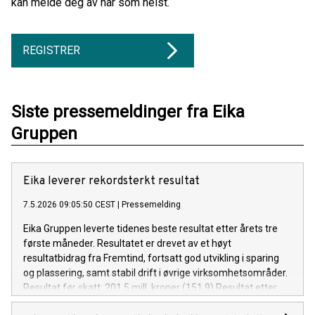
kan melde deg av når som helst.
REGISTRER
Siste pressemeldinger fra Eika
Gruppen
Eika leverer rekordsterkt resultat
7.5.2026 09:05:50 CEST
|
Pressemelding
Eika Gruppen leverte tidenes beste resultat etter årets tre
første måneder. Resultatet er drevet av et høyt
resultatbidrag fra Fremtind, fortsatt god utvikling i sparing
og plassering, samt stabil drift i øvrige virksomhetsområder.
Resultat før skatt: 201,5 mill. kroner (151,9) Resultat etter
skatt: 186,7 mill. kroner (141,6) Netto driftsinntekter: 493,9