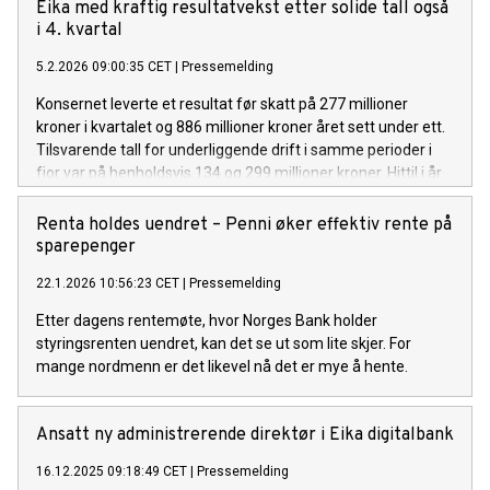
mill. kroner (416,0), inkludert resultatandel fra Fremtind på
Eika med kraftig resultatvekst etter solide tall også
156,5 mill. kroner Sparing og plassering: 49,1 mill. kroner
i 4. kvartal
(43,7) og vekst i portefølje til forvaltning og antall
5.2.2026 09:00:35 CET
|
Pressemelding
spareavtaler
Konsernet leverte et resultat før skatt på 277 millioner
kroner i kvartalet og 886 millioner kroner året sett under ett.
Tilsvarende tall for underliggende drift i samme perioder i
fjor var på henholdsvis 134 og 299 millioner kroner. Hittil i år
er totalresultatet på 848 millioner kroner (etter skatt), mot
6,2 milliarder kroner samme periode i fjor som inkluderer
Renta holdes uendret – Penni øker effektiv rente på
gevinst ved salg av Eika Forsikring. Gevinsten utgjorde om
sparepenger
lag 5,9 milliarder kroner.
22.1.2026 10:56:23 CET
|
Pressemelding
Etter dagens rentemøte, hvor Norges Bank holder
styringsrenten uendret, kan det se ut som lite skjer. For
mange nordmenn er det likevel nå det er mye å hente.
Ansatt ny administrerende direktør i Eika digitalbank
16.12.2025 09:18:49 CET
|
Pressemelding