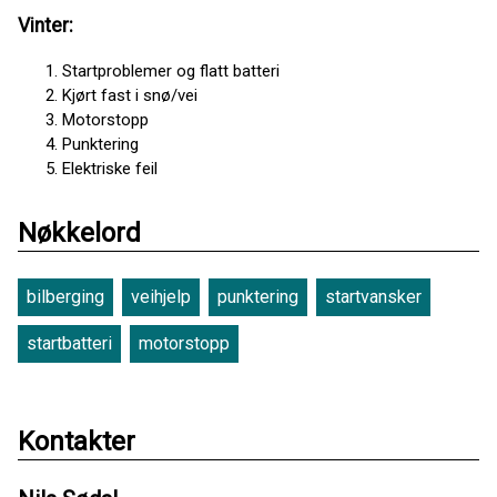
Vinter:
Startproblemer og flatt batteri
Kjørt fast i snø/vei
Motorstopp
Punktering
Elektriske feil
Nøkkelord
bilberging
veihjelp
punktering
startvansker
startbatteri
motorstopp
Kontakter