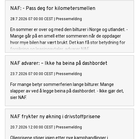
NAF: - Pass deg for kilometersmellen
28.7.2026 07:00:00 CEST
|
Pressemelding
En sommer er over og med den bilturer i Norge og utlandet. -
Mange går på en smell etter sommeren når de oppdager
hvor mye bilen har vært brukt. Det kan få stor betydning for
forsikring og leasingavtaler, advarer NAF.
NAF advarer: – Ikke ha beina på dashbordet
23.7.2026 07:00:00 CEST
|
Pressemelding
For mange betyr sommerferien lange bilturer. Mange
slapper av ved å legge beina på dashbordet. - Ikke gjør det,
sier NAF.
NAF frykter ny økning i drivstoffprisene
20.7.2026 12:00:00 CEST
|
Pressemelding
Oljeprisene stiger igjen etter nye kamphandlinger i