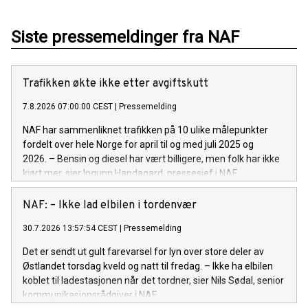
Siste pressemeldinger fra NAF
Trafikken økte ikke etter avgiftskutt
7.8.2026 07:00:00 CEST
|
Pressemelding
NAF har sammenliknet trafikken på 10 ulike målepunkter
fordelt over hele Norge for april til og med juli 2025 og
2026. – Bensin og diesel har vært billigere, men folk har ikke
kjørt mer, sier Ingunn Handagard, pressesjef i NAF.
NAF: – Ikke lad elbilen i tordenvær
30.7.2026 13:57:54 CEST
|
Pressemelding
Det er sendt ut gult farevarsel for lyn over store deler av
Østlandet torsdag kveld og natt til fredag. – Ikke ha elbilen
koblet til ladestasjonen når det tordner, sier Nils Sødal, senior
kommunikasjonsrådgiver i NAF.