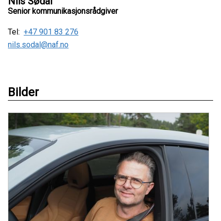
Nils Sødal
Senior kommunikasjonsrådgiver
Tel:
+47 901 83 276
nils.sodal@naf.no
Bilder