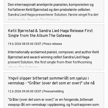
Den internasjonalt anerkjente pianisten, komponisten og
forfatteren Ketil Bjørnstad og den prisbelønte cellisten
Sandra Lied Haga presenterer Solution, første singel fra det
kommende albumet The Gateway.
Ketil Bjørnstad & Sandra Lied Haga Release First
Single from the Album The Gateway
19.6.2026 08:55:00 CEST
|
Press release
Internationally acclaimed pianist, composer, and author Ketil
Bjørnstad and award-winning cellist Sandra Lied Haga
present Solution, the first single from their forthcoming
album The Gateway.
Yngvil slipper bittersøt sommerlåt om sjalusi i
vennskap - "Gråter (over det som er over)" ute nå
12.6.2026 09:00:00 CEST
|
Pressemelding
"Gråter (over det som er over)" er en fengende, bittersøt
visepop-låt om vennskap i oppløsning, og frustrasjonen som