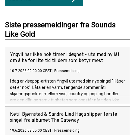
Siste pressemeldinger fra Sounds
Like Gold
Yngvil har ikke nok timer i døgnet - ute med ny låt
om å ha for lite tid til dem som betyr mest
10.7.2026 09:00:00 CEST
|
Pressemelding
I dag er visepop-artisten Yngvil ute med sin nye singel "Håper
det er nok". Låta er en varm, fengende sommerlåt i
skjæringspunktet mellom vise, country og pop, og handler
om den dårlige samvittigheten som oppstår når tiden ikke
strekker til for menneskene man er glad i. Lytt til "Håper det
er nok" her.
Ketil Bjørnstad & Sandra Lied Haga slipper første
singel fra albumet The Gateway
19.6.2026 08:55:00 CEST
|
Pressemelding