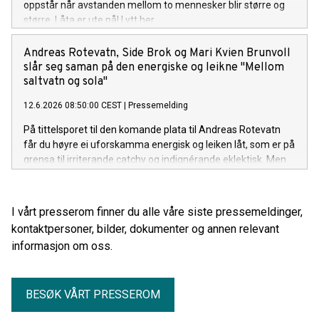
oppstår når avstanden mellom to mennesker blir større og
større. Låta er ute på! Lytt her.
Andreas Rotevatn, Side Brok og Mari Kvien Brunvoll
slår seg saman på den energiske og leikne "Mellom
saltvatn og sola"
12.6.2026 08:50:00 CEST
|
Pressemelding
På tittelsporet til den komande plata til Andreas Rotevatn
får du høyre ei uforskamma energisk og leiken låt, som er på
grensa til irriterande catchy og indignérande eklektisk. Men
ein stad i midten av alt som skjer her, finn du ei låt som rett
og slett berre nektar å la dansefoten stå i ro. Med både Side
Brok og Mari Kvien Brunvoll med på laget, får lyttaren servert
I vårt presserom finner du alle våre siste pressemeldinger,
ei låt med ein unik smak av vestlandsk groove. "Mellom
kontaktpersoner, bilder, dokumenter og annen relevant
saltvatn og sola" feat. Side Brok og Mari Kvien Brunvoll er ute
informasjon om oss.
no. Lytt her!
BESØK VÅRT PRESSEROM