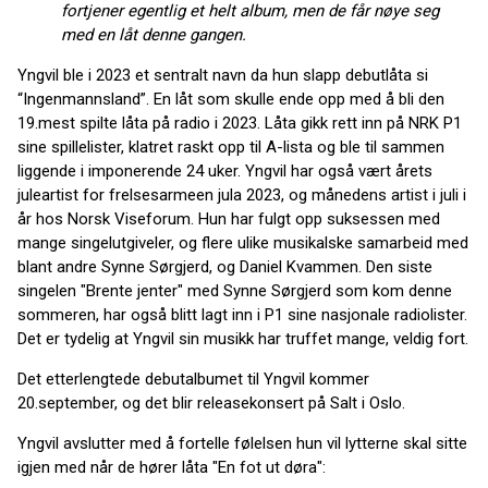
fortjener egentlig et helt album, men de får nøye seg
med en låt denne gangen.
Yngvil ble i 2023 et sentralt navn da hun slapp debutlåta si
“Ingenmannsland”. En låt som skulle ende opp med å bli den
19.mest spilte låta på radio i 2023. Låta gikk rett inn på NRK P1
sine spillelister, klatret raskt opp til A-lista og ble til sammen
liggende i imponerende 24 uker. Yngvil har også vært årets
juleartist for frelsesarmeen jula 2023, og månedens artist i juli i
år hos Norsk Viseforum. Hun har fulgt opp suksessen med
mange singelutgiveler, og flere ulike musikalske samarbeid med
blant andre Synne Sørgjerd, og Daniel Kvammen. Den siste
singelen "Brente jenter" med Synne Sørgjerd som kom denne
sommeren, har også blitt lagt inn i P1 sine nasjonale radiolister.
Det er tydelig at Yngvil sin musikk har truffet mange, veldig fort.
Det etterlengtede debutalbumet til Yngvil kommer
20.september, og det blir releasekonsert på Salt i Oslo.
Yngvil avslutter med å fortelle følelsen hun vil lytterne skal sitte
igjen med når de hører låta "En fot ut døra":