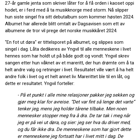
27-år gamle jenta som skriver låter for å få orden i kaoset oppi
hodet, er i ferd med å ta musikknorge med storm. Nå slipper
hun siste singel fra sitt debutalbum som kommer høsten 2024.
Albumet har allerede blitt omtalt av Dagsavisen som ett av
albumene de tror vil prege det norske musikkåret 2024.
"En fot ut døra" er tittelsporet på albumet, og slippes som
singel i dag. Låta dedikeres av Yngvil til alle menneskene i livet
hennes som har holdt ut på både godt og vondt. Yngvil skrev
sangen etter hun våknet av et mareritt, der hun drømte om å ta
helt andre valg og retninger i livet. Resultatet ville vært å ha helt
andre folk i livet og et helt annet liv. Marerittet ble til en låt, og
dette er resultatet. Yngvil forteller:
- På et punkt i alle mine relasjoner pakker jeg sekken og
gjør meg klar for avreise. “Det var fint så lenge det varte”
tenker jeg, mens jeg holder tårene tilbake. Men noen
mennesker stopper meg fra å dra. De tar tak i meg når
jeg er på vei ut døra, og sier: jeg ser hva du driver med,
og du får ikke dra. De menneskene som har gjort dette
er menneskene jeg fortsatt har i livet mitt i dag. De