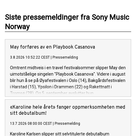
Siste pressemeldinger fra Sony Music
Norway
May forføres av en Playbook Casanova
3.8.2026 10:52:22 CEST
|
Pressemelding
Omtrent midtveis i en travel festivalsommer slipper May den
uimotståelige singelen "Playbook Casanova". Videre i august
blir hun å se på Øyafestivalen i Oslo (14), Bakgårdsfestivalen
i Harstad (15), Ypsilon i Drammen (22) og Rakettnatt i
Tromsø (28). Og 5. september avslutter hun
festivalsesongen med Spirefest i Ålesund.
«Karoline hele året» fanger oppmerksomheten med
sitt debutalbum!
13.7.2026 08:00:00 CEST
|
Pressemelding
Karoline Karlsen slipper sitt selvtitulerte debutalbum