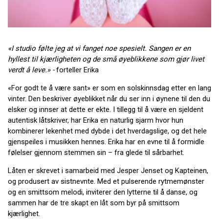
«I studio følte jeg at vi fanget noe spesielt. Sangen er en
hyllest til kjærligheten og de små øyeblikkene som gjør livet
verdt å leve.» -
forteller Erika
«For godt te å være sant» er som en solskinnsdag etter en lang
vinter. Den beskriver øyeblikket når du ser inn i øynene til den du
elsker og innser at dette er ekte. I tillegg til å være en sjeldent
autentisk låtskriver, har Erika en naturlig sjarm hvor hun
kombinerer lekenhet med dybde i det hverdagslige, og det hele
gjenspeiles i musikken hennes. Erika har en evne til å formidle
følelser gjennom stemmen sin – fra glede til sårbarhet.
Låten er skrevet i samarbeid med Jesper Jenset og Kapteinen,
og produsert av sistnevnte. Med et pulserende rytmemønster
og en smittsom melodi, inviterer den lytterne til å danse, og
sammen har de tre skapt en låt som byr på smittsom
kjærlighet.