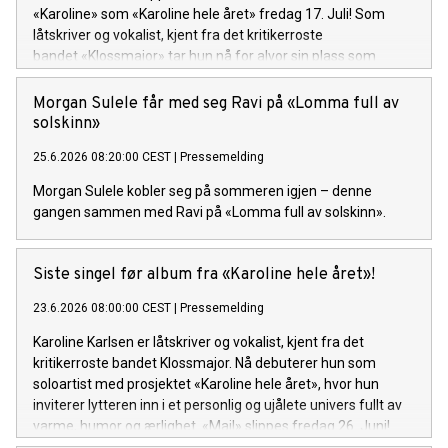
«Karoline» som «Karoline hele året» fredag 17. Juli! Som
låtskriver og vokalist, kjent fra det kritikerroste
bandet «Klossmajor» tar hun nå for alvor sin plass som
soloartist. Lytteren inviteres inn i et personlig og ujålete
univers fullt av varme, humor og ærlighet.
Morgan Sulele får med seg Ravi på «Lomma full av
solskinn»
25.6.2026 08:20:00 CEST
|
Pressemelding
Morgan Sulele kobler seg på sommeren igjen – denne
gangen sammen med Ravi på «Lomma full av solskinn».
Siste singel før album fra «Karoline hele året»!
23.6.2026 08:00:00 CEST
|
Pressemelding
Karoline Karlsen er låtskriver og vokalist, kjent fra det
kritikerroste bandet Klossmajor. Nå debuterer hun som
soloartist med prosjektet «Karoline hele året», hvor hun
inviterer lytteren inn i et personlig og ujålete univers fullt av
varme, humor og ærlighet. «Mail» slippes fredag 26. Juni!