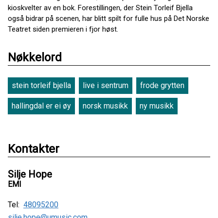
kioskvelter av en bok. Forestillingen, der Stein Torleif Bjella
også bidrar på scenen, har blitt spilt for fulle hus på Det Norske
Teatret siden premieren i fjor høst.
Nøkkelord
stein torleif bjella
live i sentrum
frode grytten
hallingdal er ei øy
norsk musikk
ny musikk
Kontakter
Silje Hope
EMI
Tel:
48095200
silje.hope@umusic.com