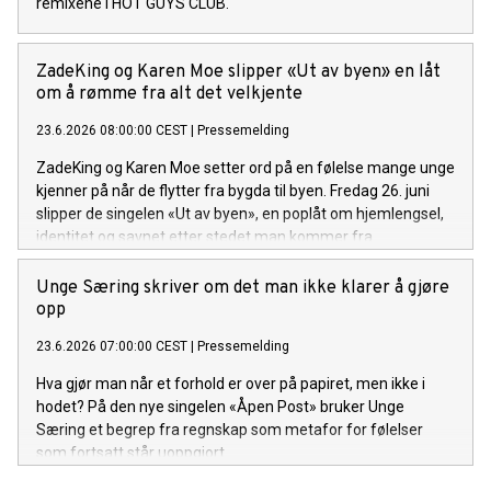
remixene i HOT GUYS CLUB.
ZadeKing og Karen Moe slipper «Ut av byen» en låt
om å rømme fra alt det velkjente
23.6.2026 08:00:00 CEST
|
Pressemelding
ZadeKing og Karen Moe setter ord på en følelse mange unge
kjenner på når de flytter fra bygda til byen. Fredag 26. juni
slipper de singelen «Ut av byen», en poplåt om hjemlengsel,
identitet og savnet etter stedet man kommer fra.
Unge Særing skriver om det man ikke klarer å gjøre
opp
23.6.2026 07:00:00 CEST
|
Pressemelding
Hva gjør man når et forhold er over på papiret, men ikke i
hodet? På den nye singelen «Åpen Post» bruker Unge
Særing et begrep fra regnskap som metafor for følelser
som fortsatt står uoppgjort.