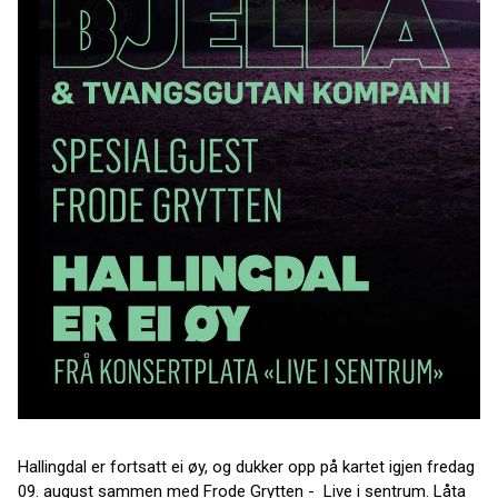
Hallingdal er fortsatt ei øy, og dukker opp på kartet igjen fredag
09. august sammen med Frode Grytten - Live i sentrum. Låta