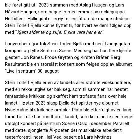
ble først gitt ut i 2023 sammen med Aslag Haugen og Lars
Håvard Haugen, som begge er medlemmer av rockegruppa
Hellbillies. ¨Hallingdal er ei øy¨ er en låt om de mange stedene
Stein Torleif Bjella kunne flyttet til, før hvert av dem følges opp
med ¨
Kjem alder te og skje. E ska vera her e er
.¨
I november i fjor tok Stein Torleif Bjella med seg Tvangsgutan
kompani og fylte Sentrum Scene. Med seg har han flere kjente
gjester: Jon Ranes, Frode Grytten og Kirsten Bråten Berg.
Resultatet ble en storslått konsert som følges opp av albumet
“Live i sentrum” 30. august.
Stein Torleif Bjella er en av landets aller største visekunstnere,
med en rekke utgivelser bak seg, som til sammen har høstet
fantastiske kritikker, og skaffet ham trofaste fans over hele
landet. Høsten 2023 slapp Bjella det splitter nye albumet
Nysetmåne til strålende omtaler. Plata ble etterfulgt av en lang
turné for fulle hus rundt om i landet, som kulminerte i en meget
utsolgt konsert på Sentrum Scene i Oslo i desember. Parallelt
med dette, sjonglerte Ål-poeten det musikalske arbeidet til
teaterforestillingen Heil Ved, basert på Lars Myttings