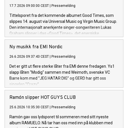
17.7.2026 09:00:00 CEST
|
Pressemelding
Tittelsporet fra det kommende albumet Good Times, som
slippes 14. august via Universal Music og Virgin Music Group.
Den internasjonalt anerkjente singer-songwriteren Lukas
Graham slipper i dag «Good Times», det energiske
tittelsporet og åpningslåten fra hans kommende album
Good Times. Albumet består av 13 spor og utgis 14. august.
Ny musikk fra EMI Nordic
26.6.2026 09:37:43 CEST
|
Pressemelding
Det er gitt ut flere sterke låter fra EMI denne fredagen. Ys1
slapp låten "Modig" sammen med Weimoth, svenske VC
Barre kom med "JEG HATAR DIG" og GERD har gitt oss
singelen "Crazy".
Ramón slipper HOT GUYS CLUB
25.6.2026 10:35:30 CEST
|
Pressemelding
Ramón gav oss lydsporet til sommeren med sitt nyeste
album RAMUELO. Nå tar han oss med inn på klubben med