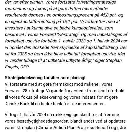
der var efter planen
. Vores fortsatte forretningsmæssige
momentum og fokus på at gøre driften mere effektiv
resulterede dermed i en omkostningsprocent på 45,8 pct. og
en egenkapitalforrentning på 13,1 pct. Vi fortsætter med at
investere i at kunne give en bedre kundeoplevelse, som
beskrevet i vores Forward ’28-strategi. Og med udbetalingen af
foreløbigt udbytte for både 1. halvår 2023 og 1. halvår 2024 har
vi opnået den ønskede fremskyndelse af kapitaludlodning. Der
vil fra 2025 og frem ikke blive udbetalt foreløbigt udbytte, idet
vi vender tilbage til at udbetale udbytte årligt,” siger Stephan
Engels, CFO.
Strategieksekvering forløber som planlagt
Vi fortsatte med at gøre fremskridt mod målene i vores
Forward ’28-strategi. Vi gør de forventede fremskridt i forhold
til vores fokus på eksekvering og vores indsats for at gøre
Danske Bank til en bedre bank for alle interessenter.
Vi tog i 1. halvår 2024 en række vigtige skridt for at fremme
vores bæredygtighedsdagsorden, blandt andet ved at opdatere
vores klimaplan (Climate Action Plan Progress Report) og gøre