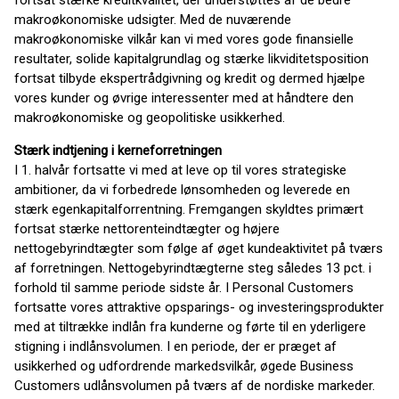
fortsat stærke kreditkvalitet, der understøttes af de bedre
makroøkonomiske udsigter. Med de nuværende
makroøkonomiske vilkår kan vi med vores gode finansielle
resultater, solide kapitalgrundlag og stærke likviditetsposition
fortsat tilbyde ekspertrådgivning og kredit og dermed hjælpe
vores kunder og øvrige interessenter med at håndtere den
makroøkonomiske og geopolitiske usikkerhed.
Stærk indtjening i kerneforretningen
I 1. halvår fortsatte vi med at leve op til vores strategiske
ambitioner, da vi forbedrede lønsomheden og leverede en
stærk egenkapitalforrentning. Fremgangen skyldtes primært
fortsat stærke nettorenteindtægter og højere
nettogebyrindtægter som følge af øget kundeaktivitet på tværs
af forretningen. Nettogebyrindtægterne steg således 13 pct. i
forhold til samme periode sidste år. I Personal Customers
fortsatte vores attraktive opsparings- og investeringsprodukter
med at tiltrække indlån fra kunderne og førte til en yderligere
stigning i indlånsvolumen. I en periode, der er præget af
usikkerhed og udfordrende markedsvilkår, øgede Business
Customers udlånsvolumen på tværs af de nordiske markeder.