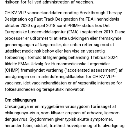
risikoen for fejl ved administration af vaccinen.
CHIKV VLP vaccinekandidaten modtog Breakthrough Therapy
Designation og Fast Track Designation fra FDA i henholdsvis
oktober 2020 og april 2018 samt PRIME-status hos Det
Europæiske Lægemiddelagentur (EMA) i september 2019. Disse
processer er udformet til at lette udviklingen eller fremskynde
gennemgangen af lægemidler, der enten retter sig mod et
udækket medicinsk behov eller kan vise en væsentlig
forbedring i forhold til tilgængelig behandling. I februar 2024
tildelte EMA’s Udvalg for Humanmedicinske Lægemidler
(CHMP) fremskyndet vurdering (”accelerated assessment”) af
ansøgningen om markedsføringstilladelse for CHIKV VLP-
vaccinen, idet vaccinekandidaten er af væsentlig interesse for
folkesundheden og terapeutisk innovation.
Om chikungunya
Chikungunya er en myggebåren virussygdom forårsaget af
chikungunya-virus, som tilhører gruppen af arbovira, ligesom
denguevirus. Sygdommen giver typisk akutte symptomer,
herunder feber, udslæt, træthed, hovedpine og ofte alvorlige og