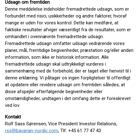
Udsagn om fremtiden
Denne meddelelse indeholder fremadrettede udsagn, som er
forbundet med risici, usikkerheder og andre faktorer, hvoraf
mange er uden for vores kontrol. Dette kan medføre, at
faktiske resultater afviger væsentligt fra de resultater, som er
omhandlet i ovennævnte fremadrettede udsagn.
Fremadrettede udsagn omfatter udsagn vedrørende vores
planer, mål, fremtidige begivenheder, præstation og/eller anden
information, som ikke er historisk information. Alle
fremadrettede udsagn skal udtrykkeligt vurderes i
sammenhæng med de forbehold, der er taget eller henvist til i
denne erklæring. Vi påtager os ingen forpligtelser til offentligt
at opdatere eller revidere udsagn om fremtiden således, at
disse afspejler efterfølgende begivenheder eller
omstændigheder, undtagen i det omfang dette er foreskrevet
ved lov.
Kontakt
Rolf Sass Sørensen, Vice President Investor Relations,
rss@bavarian-nordic.com
, Tlf. +45 61 77 47 43