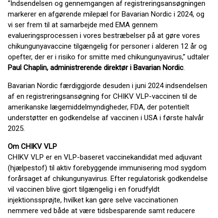
“Indsendelsen og gennemgangen af registreringsansøgningen
markerer en afgørende milepæl for Bavarian Nordic i 2024, og
vi ser frem til at samarbejde med EMA gennem
evalueringsprocessen i vores bestræbelser på at gøre vores
chikungunyavaccine tilgængelig for personer i alderen 12 år og
opefter, der er i risiko for smitte med chikungunyavirus,” udtaler
Paul Chaplin, administrerende direktør i Bavarian Nordic
.
Bavarian Nordic færdiggjorde desuden i juni 2024 indsendelsen
af en registreringsansøgning for CHIKV VLP-vaccinen til de
amerikanske lægemiddelmyndigheder, FDA, der potentielt
understøtter en godkendelse af vaccinen i USA i første halvår
2025.
Om CHIKV VLP
CHIKV VLP er en VLP-baseret vaccinekandidat med adjuvant
(hjælpestof) til aktiv forebyggende immunisering mod sygdom
forårsaget af chikungunyavirus. Efter regulatorisk godkendelse
vil vaccinen blive gjort tilgængelig i en forudfyldt
injektionssprøjte, hvilket kan gøre selve vaccinationen
nemmere ved både at være tidsbesparende samt reducere