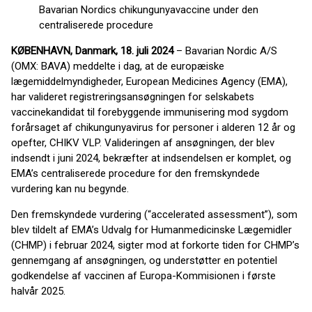
Bavarian Nordics chikungunyavaccine under den
centraliserede procedure
KØBENHAVN, Danmark, 18. juli 2024
– Bavarian Nordic A/S
(OMX: BAVA) meddelte i dag, at de europæiske
lægemiddelmyndigheder, European Medicines Agency (EMA),
har valideret registreringsansøgningen for selskabets
vaccinekandidat til forebyggende immunisering mod sygdom
forårsaget af chikungunyavirus for personer i alderen 12 år og
opefter, CHIKV VLP. Valideringen af ansøgningen, der blev
indsendt i juni 2024, bekræfter at indsendelsen er komplet, og
EMA’s centraliserede procedure for den fremskyndede
vurdering kan nu begynde.
Den fremskyndede vurdering (“accelerated assessment”), som
blev tildelt af EMA’s Udvalg for Humanmedicinske Lægemidler
(CHMP) i februar 2024, sigter mod at forkorte tiden for CHMP’s
gennemgang af ansøgningen, og understøtter en potentiel
godkendelse af vaccinen af Europa-Kommisionen i første
halvår 2025.