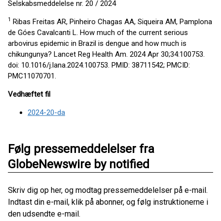
Selskabsmeddelelse nr. 20 / 2024
1
Ribas Freitas AR, Pinheiro Chagas AA, Siqueira AM, Pamplona
de Góes Cavalcanti L. How much of the current serious
arbovirus epidemic in Brazil is dengue and how much is
chikungunya? Lancet Reg Health Am. 2024 Apr 30;34:100753.
doi: 10.1016/j.lana.2024.100753. PMID: 38711542; PMCID:
PMC11070701.
Vedhæftet fil
2024-20-da
Følg pressemeddelelser fra
GlobeNewswire by notified
Skriv dig op her, og modtag pressemeddelelser på e-mail.
Indtast din e-mail, klik på abonner, og følg instruktionerne i
den udsendte e-mail.