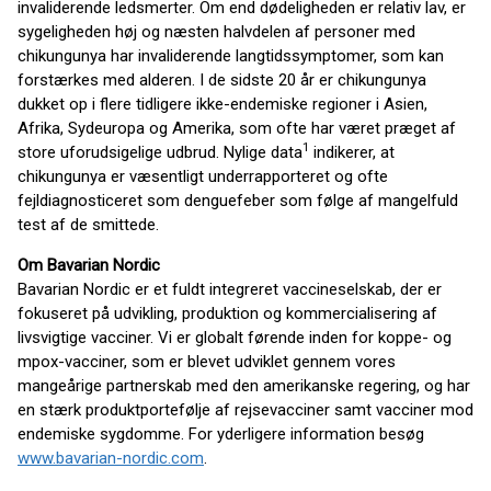
invaliderende ledsmerter. Om end dødeligheden er relativ lav, er
sygeligheden høj og næsten halvdelen af personer med
chikungunya har invaliderende langtidssymptomer, som kan
forstærkes med alderen. I de sidste 20 år er chikungunya
dukket op i flere tidligere ikke-endemiske regioner i Asien,
Afrika, Sydeuropa og Amerika, som ofte har været præget af
1
store uforudsigelige udbrud. Nylige data
indikerer, at
chikungunya er væsentligt underrapporteret og ofte
fejldiagnosticeret som denguefeber som følge af mangelfuld
test af de smittede.
Om Bavarian Nordic
Bavarian Nordic er et fuldt integreret vaccineselskab, der er
fokuseret på udvikling, produktion og kommercialisering af
livsvigtige vacciner. Vi er globalt førende inden for koppe- og
mpox-vacciner, som er blevet udviklet gennem vores
mangeårige partnerskab med den amerikanske regering, og har
en stærk produktportefølje af rejsevacciner samt vacciner mod
endemiske sygdomme. For yderligere information besøg
www.bavarian-nordic.com
.