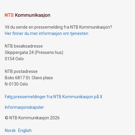
interacts with energy markets.Sustainable Innovations:
Learn about our efforts to promote sustainability in Bitcoin
mining.Sound Money: Discover how tamper-proof currency
can enhance stability.Efficient Payment Rails: See how fast,
neutral payment systems support humanitarian
Vil du sende en pressemelding fra NTB Kommunikasjon?
projects.Carbon Footprint: Compare Bitcoin's environmental
Her finner du mer informasjon om tjenesten
impact with traditional banking. "We're excited to host this
event and dive into the critical topics of Bitcoin
NTB besøksadresse
Skippergata 24 (Pressens hus)
0154 Oslo
NTB postadresse
Boks 6817 St. Olavs plass
N-0130 Oslo
Følg pressemeldinger fra NTB Kommunikasjon på X
Informasjonskapsler
©
NTB Kommunikasjon
2026
Norsk
English