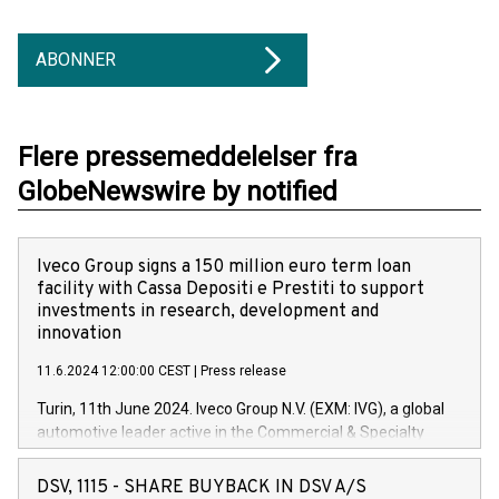
ABONNER
Flere pressemeddelelser fra
GlobeNewswire by notified
Iveco Group signs a 150 million euro term loan
facility with Cassa Depositi e Prestiti to support
investments in research, development and
innovation
11.6.2024 12:00:00 CEST
|
Press release
Turin, 11th June 2024. Iveco Group N.V. (EXM: IVG), a global
automotive leader active in the Commercial & Specialty
Vehicles, Powertrain and related Financial Services arenas,
has successfully signed a term loan facility of 150 million
DSV, 1115 - SHARE BUYBACK IN DSV A/S