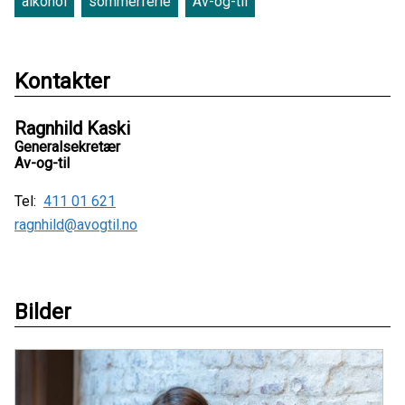
alkohol
sommerferie
Av-og-til
Kontakter
Ragnhild Kaski
Generalsekretær
Av-og-til
Tel:
411 01 621
ragnhild@avogtil.no
Bilder