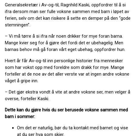
Generalsekretær i Av-og-til, Ragnhild Kaski, oppfordrer til å si
ifra dersom man ser fulle voksne sammen med barn i løpet av
ferien, selv om det kan risikere å sette en demper på den “gode
stemningen”.
– Vi må tørre å si ifra når noen drikker for mye foran barna.
Mange kvier seg for å gjøre det fordi det er ubehagelig. Men
barnas behov må gå foran vårt eget ubehag, oppfordrer hun.
Hvert år får Av-og-til inn personlige historier fra mennesker
som har vokst opp med foreldre som drakk for mye. Mange
forteller at de noe av det aller verste var at ingen andre voksne
våget å gripe inn.
– Det gjør ekstra vondt å vite at andre voksne ser, men velger å
overse, forteller Kaski.
Dette kan du gjøre hvis du ser berusede voksne sammen med
barn i sommer:
Om det er naturlig, bør du ta kontakt med barnet og vise
at du ser hva som skjer.