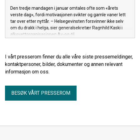
Den tredje mandagen i januar omtales ofte som «årets
verste dag», fordi motivasjonen svikter og gamle vaner lett
tar over etter nyttår. – Helsegevinsten forsvinner ikke selv
om du drakk i helga, sier generalsekretær Ragnhild Kaski i
alkovettorganisasjonen Av-og-til.
I vårt presserom finner du alle våre siste pressemeldinger,
kontaktpersoner, bilder, dokumenter og annen relevant
informasjon om oss.
BESØK VÅRT PRESSEROM