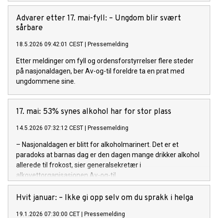
Advarer etter 17. mai-fyll: – Ungdom blir svært
sårbare
18.5.2026 09:42:01 CEST
|
Pressemelding
Etter meldinger om fyll og ordensforstyrrelser flere steder
på nasjonaldagen, ber Av-og-til foreldre ta en prat med
ungdommene sine.
17. mai: 53% synes alkohol har for stor plass
14.5.2026 07:32:12 CEST
|
Pressemelding
– Nasjonaldagen er blitt for alkoholmarinert. Det er et
paradoks at barnas dag er den dagen mange drikker alkohol
allerede til frokost, sier generalsekretær i
alkovettorganisasjonen Av-og-til.
Hvit januar: – Ikke gi opp selv om du sprakk i helga
19.1.2026 07:30:00 CET
|
Pressemelding