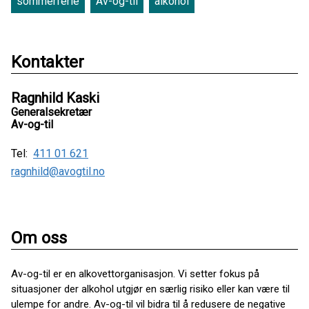
sommerferie
Av-og-til
alkohol
Kontakter
Ragnhild Kaski
Generalsekretær
Av-og-til
Tel:
411 01 621
ragnhild@avogtil.no
Om oss
Av-og-til er en alkovettorganisasjon. Vi setter fokus på
situasjoner der alkohol utgjør en særlig risiko eller kan være til
ulempe for andre. Av-og-til vil bidra til å redusere de negative