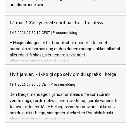
ungdommene sine.
17. mai: 53% synes alkohol har for stor plass
14.5.2026 07:32:12 CEST
|
Pressemelding
– Nasjonaldagen er blitt for alkoholmarinert. Det er et
paradoks at barnas dag er den dagen mange drikker alkohol
allerede til frokost, sier generalsekretær i
alkovettorganisasjonen Av-og-til.
Hvit januar: – Ikke gi opp selv om du sprakk i helga
19.1.2026 07:30:00 CET
|
Pressemelding
Den tredje mandagen i januar omtales ofte som «årets
verste dag», fordi motivasjonen svikter og gamle vaner lett
tar over etter nyttår. – Helsegevinsten forsvinner ikke selv
om du drakk i helga, sier generalsekretær Ragnhild Kaski i
alkovettorganisasjonen Av-og-til.