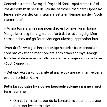
Generalsekretær i Av-og-til, Ragnhild Kaski, oppfordrer til å si
ifra dersom man ser fulle voksne sammen med barn i løpet av
ferien, selv om det kan risikere å sette en demper på den “gode
stemningen”.
– Vi må tørre å si ifra når noen drikker for mye foran barna.
Mange kvier seg for å gjøre det fordi det er ubehagelig. Men
barnas behov må gå foran vårt eget ubehag, oppfordrer hun.
Hvert år får Av-og-til inn personlige historier fra mennesker
som har vokst opp med foreldre som drakk for mye. Mange
forteller at de noe av det aller verste var at ingen andre voksne
våget å gripe inn.
– Det gjør ekstra vondt å vite at andre voksne ser, men velger å
overse, forteller Kaski.
Dette kan du gjøre hvis du ser berusede voksne sammen med
barn i sommer:
Om det er naturlig, bør du ta kontakt med barnet og vise
at du ser hva som skjer.