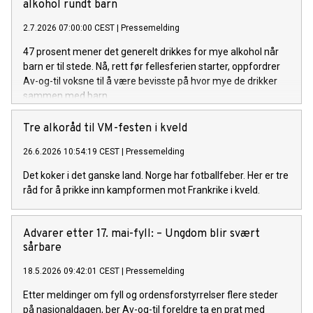
alkohol rundt barn
2.7.2026 07:00:00 CEST
|
Pressemelding
47 prosent mener det generelt drikkes for mye alkohol når
barn er til stede. Nå, rett før fellesferien starter, oppfordrer
Av-og-til voksne til å være bevisste på hvor mye de drikker
sammen med barn.
Tre alkoråd til VM-festen i kveld
26.6.2026 10:54:19 CEST
|
Pressemelding
Det koker i det ganske land. Norge har fotballfeber. Her er tre
råd for å prikke inn kampformen mot Frankrike i kveld.
Advarer etter 17. mai-fyll: – Ungdom blir svært
sårbare
18.5.2026 09:42:01 CEST
|
Pressemelding
Etter meldinger om fyll og ordensforstyrrelser flere steder
på nasjonaldagen, ber Av-og-til foreldre ta en prat med